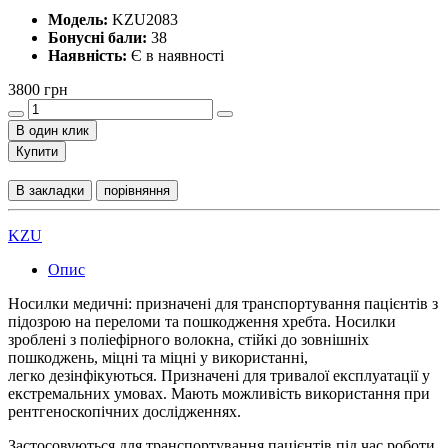
Модель:
KZU2083
Бонусні бали:
38
Наявність:
Є в наявності
3800 грн
В один клик
Купити
В закладки
порівняння
KZU
Опис
Носилки медичні: призначені для транспортування пацієнтів з
підозрою на переломи та пошкодження хребта. Носилки
зроблені з поліефірного волокна, стійкі до зовнішніх
пошкоджень, міцні та міцні у використанні,
легко дезінфікуються. Призначені для тривалої експлуатації у
екстремальних умовах. Мають можливість використання при
рентгеноскопічних дослідженнях.
Застосовуються для транспортування пацієнтів під час роботи