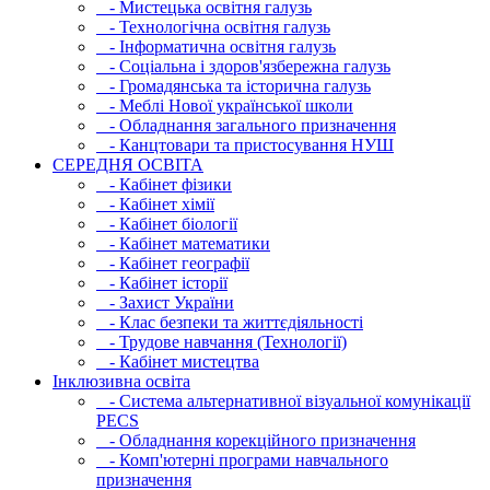
- Мистецька освітня галузь
- Технологічна освітня галузь
- Інфopматична освітня галузь
- Соціальна і здоров'язбережна галузь
- Громадянська та історична галузь
- Меблі Нової української школи
- Обладнання загального призначення
- Канцтовари та пристосування НУШ
СЕРЕДНЯ ОСВIТА
- Кабінет фізики
- Кабінет хімії
- Кабінет біології
- Кабінет математики
- Кабінет географії
- Кабінет історії
- Захист України
- Клас безпеки та життєдіяльності
- Трудове навчання (Технології)
- Кабінет мистецтва
Інклюзивна освіта
- Система альтернативної візуальної комунікації
PECS
- Обладнання корекційного призначення
- Комп'ютерні програми навчального
призначення