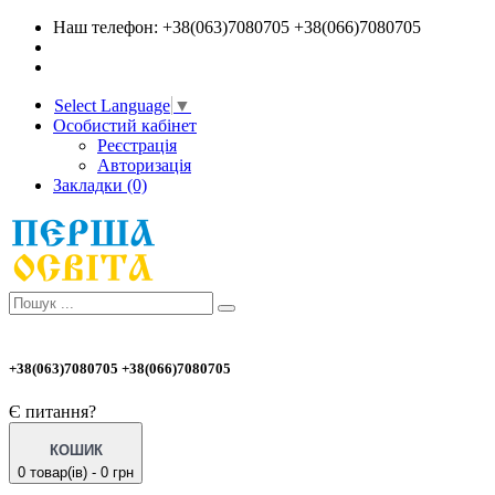
Наш телефон: +38(063)7080705 +38(066)7080705
Select Language
▼
Особистий кабінет
Реєстрація
Авторизація
Закладки (0)
+38(063)7080705 +38(066)7080705
Є питання?
КОШИК
0 товар(ів) - 0 грн