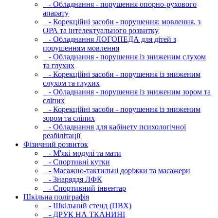
- Обладнання - порушення опорно-рухового
апарату
- Корекційні засоби - порушення: мовлення, з
ОРА та інтелектуального розвитку
- Обладнання ЛОГОПЕДА для дітей з
порушенням мовлення
- Обладнання - порушення із зниженим слухом
та глухих
- Корекційні засоби - порушення із зниженим
слухом та глухих
- Обладнання - порушення із зниженим зором та
сліпих
- Корекційні засоби - порушення із зниженим
зором та сліпих
- Обладнання для кабінету психологічної
реабілітації
Фізичний розвиток
- М'які модулi та мати
- Спортивні кутки
- Масажно-тактильні доріжки та масажери
- Знаряддя ЛФК
- Спортивний інвентар
Шкільна поліграфія
- Шкільний стенд (ПВХ)
- ДРУК НА ТКАНИНІ