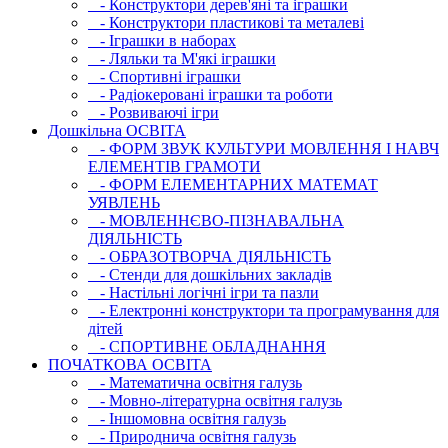
- Конструктори дерев'яні та іграшки
- Конструктори пластикові та металеві
- Іграшки в наборах
- Ляльки та М'які іграшки
- Спортивні іграшки
- Радіокеровані іграшки та роботи
- Розвиваючі ігри
Дошкільна ОСВIТА
- ФОРМ ЗВУК КУЛЬТУРИ МОВЛЕННЯ І НАВЧ
ЕЛЕМЕНТІВ ГРАМОТИ
- ФОРМ ЕЛЕМЕНТАРНИХ МАТЕМАТ
УЯВЛЕНЬ
- МОВЛЕННЄВО-ПІЗНАВАЛЬНА
ДІЯЛЬНІСТЬ
- ОБРАЗОТВОРЧА ДІЯЛЬНІСТЬ
- Стенди для дошкільних закладів
- Настільні логічні ігри та пазли
- Електронні конструктори та програмування для
дітей
- СПОРТИВНЕ ОБЛАДНАННЯ
ПОЧАТКОВА ОСВIТА
- Математична освітня галузь
- Мовно-літературна освітня галузь
- Iншомовна освітня галузь
- Природнича освітня галузь