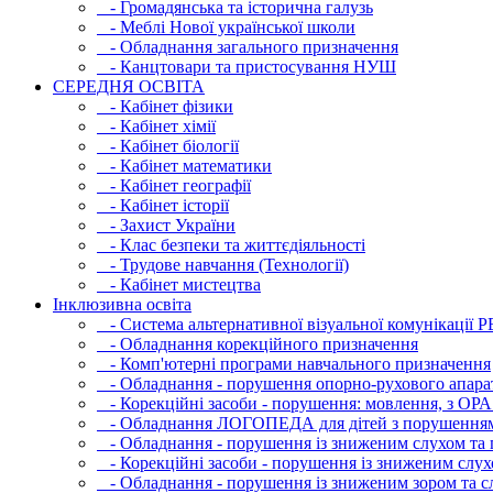
- Громадянська та історична галузь
- Меблі Нової української школи
- Обладнання загального призначення
- Канцтовари та пристосування НУШ
СЕРЕДНЯ ОСВIТА
- Кабінет фізики
- Кабінет хімії
- Кабінет біології
- Кабінет математики
- Кабінет географії
- Кабінет історії
- Захист України
- Клас безпеки та життєдіяльності
- Трудове навчання (Технології)
- Кабінет мистецтва
Інклюзивна освіта
- Система альтернативної візуальної комунікації 
- Обладнання корекційного призначення
- Комп'ютерні програми навчального призначення
- Обладнання - порушення опорно-рухового апара
- Корекційні засоби - порушення: мовлення, з ОРА
- Обладнання ЛОГОПЕДА для дітей з порушення
- Обладнання - порушення із зниженим слухом та 
- Корекційні засоби - порушення із зниженим слух
- Обладнання - порушення із зниженим зором та с