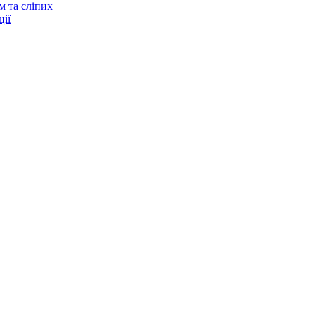
м та сліпих
ії