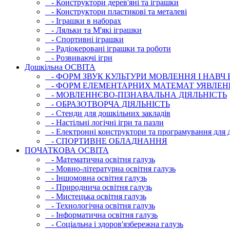
- Конструктори дерев'яні та іграшки
- Конструктори пластикові та металеві
- Іграшки в наборах
- Ляльки та М'які іграшки
- Спортивні іграшки
- Радіокеровані іграшки та роботи
- Розвиваючі ігри
Дошкільна ОСВIТА
- ФОРМ ЗВУК КУЛЬТУРИ МОВЛЕННЯ І НАВЧ
- ФОРМ ЕЛЕМЕНТАРНИХ МАТЕМАТ УЯВЛЕН
- МОВЛЕННЄВО-ПІЗНАВАЛЬНА ДІЯЛЬНІСТЬ
- ОБРАЗОТВОРЧА ДІЯЛЬНІСТЬ
- Стенди для дошкільних закладів
- Настільні логічні ігри та пазли
- Електронні конструктори та програмування для д
- СПОРТИВНЕ ОБЛАДНАННЯ
ПОЧАТКОВА ОСВIТА
- Математична освітня галузь
- Мовно-літературна освітня галузь
- Iншомовна освітня галузь
- Природнича освітня галузь
- Мистецька освітня галузь
- Технологічна освітня галузь
- Інфopматична освітня галузь
- Соціальна і здоров'язбережна галузь