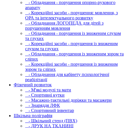
- Обладнання - порушення опорно-рухового
апарату
- Корекційні засоби - порушення: мовлення, з
ОРА та інтелектуального розвитку
- Обладнання ЛОГОПЕДА для дітей з
порушенням мовлення
- Обладнання - порушення із зниженим слухом
та глухих
- Корекційні засоби - порушення із зниженим
слухом та глухих
- Обладнання - порушення із зниженим зором та
сліпих
- Корекційні засоби - порушення із зниженим
зором та сліпих
- Обладнання для кабінету психологічної
реабілітації
Фізичний розвиток
- М'які модулi та мати
- Спортивні кутки
- Масажно-тактильні доріжки та масажери
- Знаряддя ЛФК
- Спортивний інвентар
Шкільна поліграфія
- Шкільний стенд (ПВХ)
- ДРУК НА ТКАНИНІ