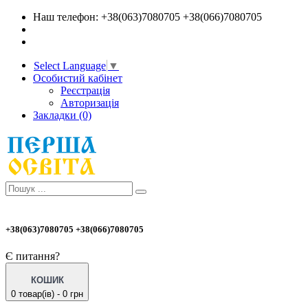
Наш телефон: +38(063)7080705 +38(066)7080705
Select Language
▼
Особистий кабінет
Реєстрація
Авторизація
Закладки (0)
+38(063)7080705 +38(066)7080705
Є питання?
КОШИК
0 товар(ів) - 0 грн