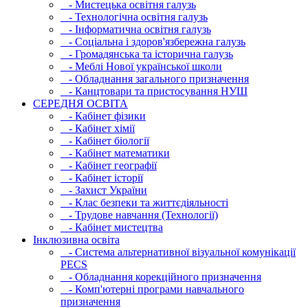
- Мистецька освітня галузь
- Технологічна освітня галузь
- Інфopматична освітня галузь
- Соціальна і здоров'язбережна галузь
- Громадянська та історична галузь
- Меблі Нової української школи
- Обладнання загального призначення
- Канцтовари та пристосування НУШ
СЕРЕДНЯ ОСВIТА
- Кабінет фізики
- Кабінет хімії
- Кабінет біології
- Кабінет математики
- Кабінет географії
- Кабінет історії
- Захист України
- Клас безпеки та життєдіяльності
- Трудове навчання (Технології)
- Кабінет мистецтва
Інклюзивна освіта
- Система альтернативної візуальної комунікації
PECS
- Обладнання корекційного призначення
- Комп'ютерні програми навчального
призначення