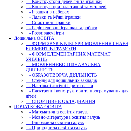
- Конструктори дерев'яні та іграшки
- Конструктори пластикові та металеві
- Іграшки в наборах
- Ляльки та М'які іграшки
- Спортивні іграшки
- Радіокеровані іграшки та роботи
- Розвиваючі ігри
Дошкільна ОСВIТА
- ФОРМ ЗВУК КУЛЬТУРИ МОВЛЕННЯ І НАВЧ
ЕЛЕМЕНТІВ ГРАМОТИ
- ФОРМ ЕЛЕМЕНТАРНИХ МАТЕМАТ
УЯВЛЕНЬ
- МОВЛЕННЄВО-ПІЗНАВАЛЬНА
ДІЯЛЬНІСТЬ
- ОБРАЗОТВОРЧА ДІЯЛЬНІСТЬ
- Стенди для дошкільних закладів
- Настільні логічні ігри та пазли
- Електронні конструктори та програмування для
дітей
- СПОРТИВНЕ ОБЛАДНАННЯ
ПОЧАТКОВА ОСВIТА
- Математична освітня галузь
- Мовно-літературна освітня галузь
- Iншомовна освітня галузь
- Природнича освітня галузь