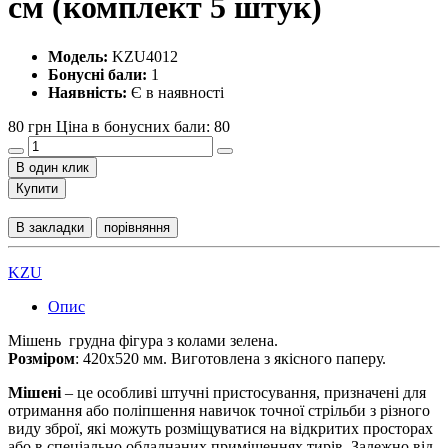
см (комплект 5 штук)
Модель:
KZU4012
Бонусні бали:
1
Наявність:
Є в наявності
80 грн
Ціна в бонусних бали: 80
В один клик
Купити
В закладки
порівняння
KZU
Опис
Мішень грудна фігура з колами зелена.
Розміром
: 420х520 мм. Виготовлена з якісного паперу.
Мішені
– це особливі штучні пристосування, призначені для
отримання або поліпшення навичок точної стрільби з різного
виду зброї, які можуть розміщуватися на відкритих просторах
або в спеціально обладнаних приміщеннях тирів. Залежно від