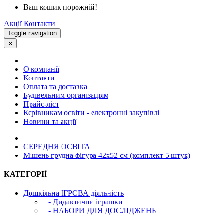
Ваш кошик порожній!
Акції
Контакти
Toggle navigation
✕
О компанії
Контакти
Оплата та доставка
Будівельним організаціям
Прайс-ліст
Керівникам освіти - електронні закупівлі
Новини та акції
СЕРЕДНЯ ОСВIТА
Мішень грудна фігура 42х52 см (комплект 5 штук)
КАТЕГОРІЇ
Дошкільна ІГРОВА діяльність
- Дидактични іграшки
- НАБОРИ ДЛЯ ДОСЛІДЖЕНЬ