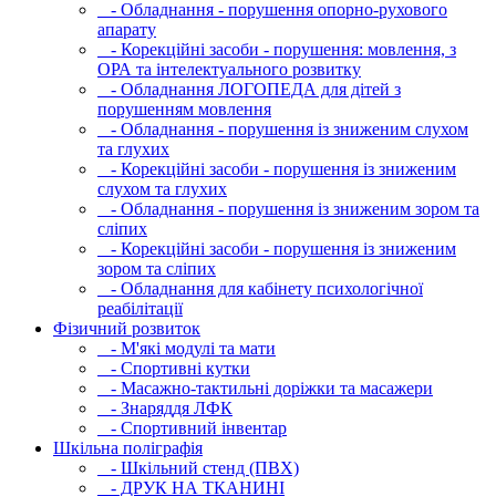
- Обладнання - порушення опорно-рухового
апарату
- Корекційні засоби - порушення: мовлення, з
ОРА та інтелектуального розвитку
- Обладнання ЛОГОПЕДА для дітей з
порушенням мовлення
- Обладнання - порушення із зниженим слухом
та глухих
- Корекційні засоби - порушення із зниженим
слухом та глухих
- Обладнання - порушення із зниженим зором та
сліпих
- Корекційні засоби - порушення із зниженим
зором та сліпих
- Обладнання для кабінету психологічної
реабілітації
Фізичний розвиток
- М'які модулi та мати
- Спортивні кутки
- Масажно-тактильні доріжки та масажери
- Знаряддя ЛФК
- Спортивний інвентар
Шкільна поліграфія
- Шкільний стенд (ПВХ)
- ДРУК НА ТКАНИНІ