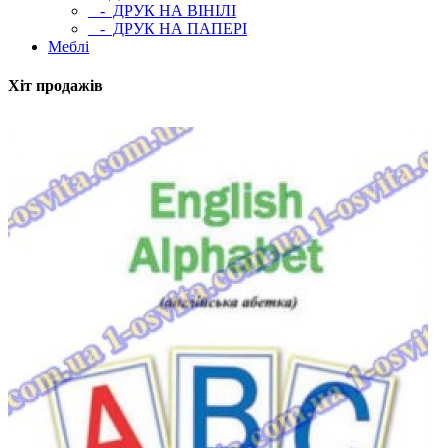
- ДРУК НА ВІНІЛІ
- ДРУК НА ПАПЕРІ
Меблі
Хіт продажів