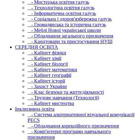
- Мистецька освітня галузь
- Технологічна освітня галузь
- Інфopматична освітня галузь
- Соціальна і здоров'язбережна галузь
- Громадянська та історична галузь
- Меблі Нової української школи
- Обладнання загального призначення
- Канцтовари та пристосування НУШ
СЕРЕДНЯ ОСВIТА
- Кабінет фізики
- Кабінет хімії
- Кабінет біології
- Кабінет математики
- Кабінет географії
- Кабінет історії
- Захист України
- Клас безпеки та життєдіяльності
- Трудове навчання (Технології)
- Кабінет мистецтва
Інклюзивна освіта
- Система альтернативної візуальної комунікації
PECS
- Обладнання корекційного призначення
- Комп'ютерні програми навчального
призначення