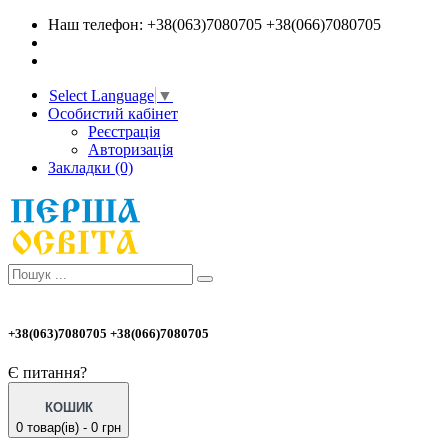
Наш телефон: +38(063)7080705 +38(066)7080705
Select Language
▼
Особистий кабінет
Реєстрація
Авторизація
Закладки (0)
+38(063)7080705 +38(066)7080705
Є питання?
КОШИК
0 товар(ів) - 0 грн