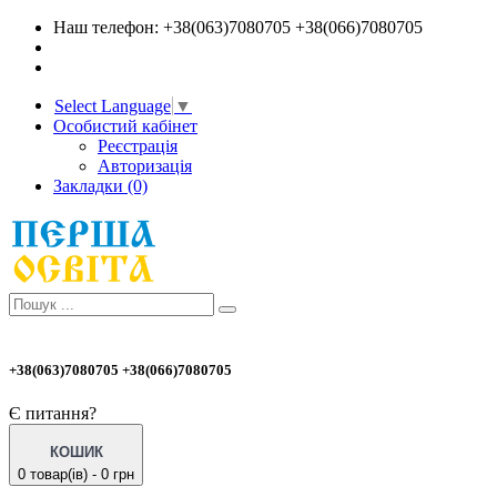
Наш телефон: +38(063)7080705 +38(066)7080705
Select Language
▼
Особистий кабінет
Реєстрація
Авторизація
Закладки (0)
+38(063)7080705 +38(066)7080705
Є питання?
КОШИК
0 товар(ів) - 0 грн