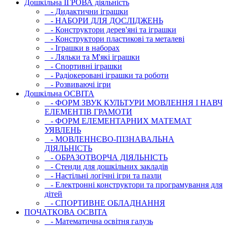
Дошкільна ІГРОВА діяльність
- Дидактични іграшки
- НАБОРИ ДЛЯ ДОСЛІДЖЕНЬ
- Конструктори дерев'яні та іграшки
- Конструктори пластикові та металеві
- Іграшки в наборах
- Ляльки та М'які іграшки
- Спортивні іграшки
- Радіокеровані іграшки та роботи
- Розвиваючі ігри
Дошкільна ОСВIТА
- ФОРМ ЗВУК КУЛЬТУРИ МОВЛЕННЯ І НАВЧ
ЕЛЕМЕНТІВ ГРАМОТИ
- ФОРМ ЕЛЕМЕНТАРНИХ МАТЕМАТ
УЯВЛЕНЬ
- МОВЛЕННЄВО-ПІЗНАВАЛЬНА
ДІЯЛЬНІСТЬ
- ОБРАЗОТВОРЧА ДІЯЛЬНІСТЬ
- Стенди для дошкільних закладів
- Настільні логічні ігри та пазли
- Електронні конструктори та програмування для
дітей
- СПОРТИВНЕ ОБЛАДНАННЯ
ПОЧАТКОВА ОСВIТА
- Математична освітня галузь