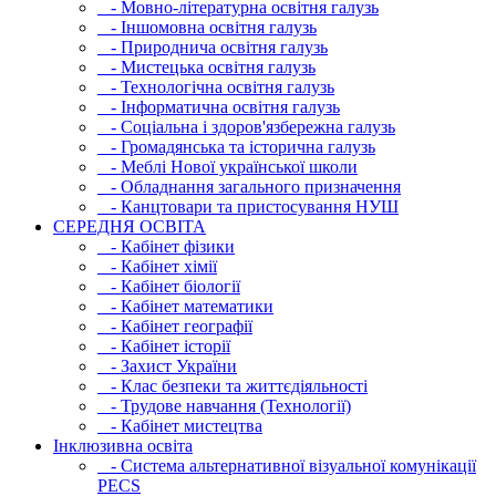
- Мовно-літературна освітня галузь
- Iншомовна освітня галузь
- Природнича освітня галузь
- Мистецька освітня галузь
- Технологічна освітня галузь
- Інфopматична освітня галузь
- Соціальна і здоров'язбережна галузь
- Громадянська та історична галузь
- Меблі Нової української школи
- Обладнання загального призначення
- Канцтовари та пристосування НУШ
СЕРЕДНЯ ОСВIТА
- Кабінет фізики
- Кабінет хімії
- Кабінет біології
- Кабінет математики
- Кабінет географії
- Кабінет історії
- Захист України
- Клас безпеки та життєдіяльності
- Трудове навчання (Технології)
- Кабінет мистецтва
Інклюзивна освіта
- Система альтернативної візуальної комунікації
PECS