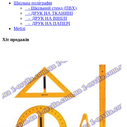
Шкільна поліграфія
- Шкільний стенд (ПВХ)
- ДРУК НА ТКАНИНІ
- ДРУК НА ВІНІЛІ
- ДРУК НА ПАПЕРІ
Меблі
Хіт продажів