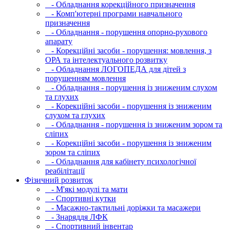
- Обладнання корекційного призначення
- Комп'ютерні програми навчального
призначення
- Обладнання - порушення опорно-рухового
апарату
- Корекційні засоби - порушення: мовлення, з
ОРА та інтелектуального розвитку
- Обладнання ЛОГОПЕДА для дітей з
порушенням мовлення
- Обладнання - порушення із зниженим слухом
та глухих
- Корекційні засоби - порушення із зниженим
слухом та глухих
- Обладнання - порушення із зниженим зором та
сліпих
- Корекційні засоби - порушення із зниженим
зором та сліпих
- Обладнання для кабінету психологічної
реабілітації
Фізичний розвиток
- М'які модулi та мати
- Спортивні кутки
- Масажно-тактильні доріжки та масажери
- Знаряддя ЛФК
- Спортивний інвентар