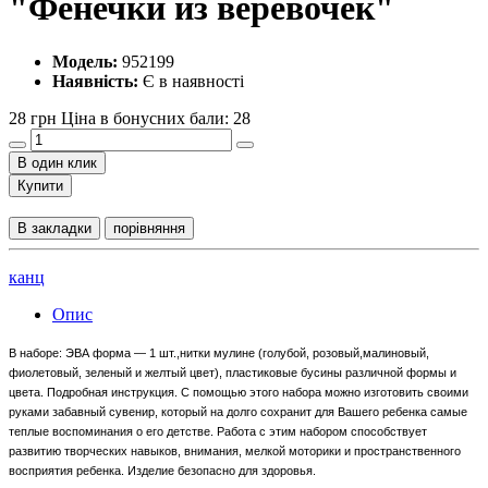
"Фенечки из веревочек"
Модель:
952199
Наявність:
Є в наявності
28 грн
Ціна в бонусних бали: 28
В один клик
Купити
В закладки
порівняння
канц
Опис
В наборе: ЭВА форма — 1 шт.,нитки мулине (голубой, розовый,малиновый,
фиолетовый, зеленый и желтый цвет), пластиковые бусины различной формы и
цвета. Подробная инструкция. С помощью этого набора можно изготовить своими
руками забавный сувенир, который на долго сохранит для Вашего ребенка самые
теплые воспоминания о его детстве. Работа с этим набором способствует
развитию творческих навыков, внимания, мелкой моторики и пространственного
восприятия ребенка. Изделие безопасно для здоровья.