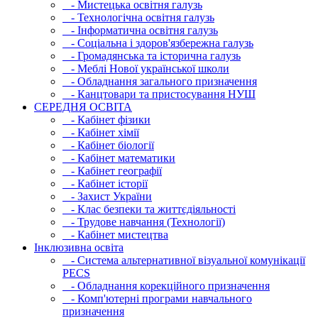
- Мистецька освітня галузь
- Технологічна освітня галузь
- Інфopматична освітня галузь
- Соціальна і здоров'язбережна галузь
- Громадянська та історична галузь
- Меблі Нової української школи
- Обладнання загального призначення
- Канцтовари та пристосування НУШ
СЕРЕДНЯ ОСВIТА
- Кабінет фізики
- Кабінет хімії
- Кабінет біології
- Кабінет математики
- Кабінет географії
- Кабінет історії
- Захист України
- Клас безпеки та життєдіяльності
- Трудове навчання (Технології)
- Кабінет мистецтва
Інклюзивна освіта
- Система альтернативної візуальної комунікації
PECS
- Обладнання корекційного призначення
- Комп'ютерні програми навчального
призначення