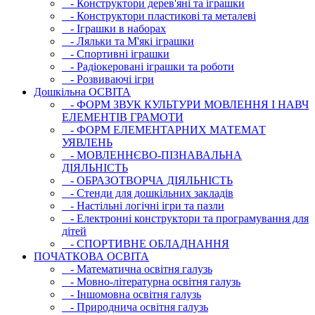
- Конструктори дерев'яні та іграшки
- Конструктори пластикові та металеві
- Іграшки в наборах
- Ляльки та М'які іграшки
- Спортивні іграшки
- Радіокеровані іграшки та роботи
- Розвиваючі ігри
Дошкільна ОСВIТА
- ФОРМ ЗВУК КУЛЬТУРИ МОВЛЕННЯ І НАВЧ
ЕЛЕМЕНТІВ ГРАМОТИ
- ФОРМ ЕЛЕМЕНТАРНИХ МАТЕМАТ
УЯВЛЕНЬ
- МОВЛЕННЄВО-ПІЗНАВАЛЬНА
ДІЯЛЬНІСТЬ
- ОБРАЗОТВОРЧА ДІЯЛЬНІСТЬ
- Стенди для дошкільних закладів
- Настільні логічні ігри та пазли
- Електронні конструктори та програмування для
дітей
- СПОРТИВНЕ ОБЛАДНАННЯ
ПОЧАТКОВА ОСВIТА
- Математична освітня галузь
- Мовно-літературна освітня галузь
- Iншомовна освітня галузь
- Природнича освітня галузь