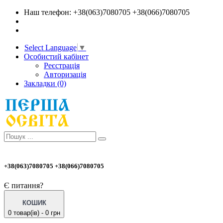
Наш телефон: +38(063)7080705 +38(066)7080705
Select Language
▼
Особистий кабінет
Реєстрація
Авторизація
Закладки (0)
+38(063)7080705 +38(066)7080705
Є питання?
КОШИК
0 товар(ів) - 0 грн