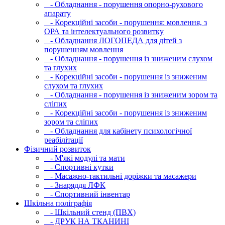
- Обладнання - порушення опорно-рухового
апарату
- Корекційні засоби - порушення: мовлення, з
ОРА та інтелектуального розвитку
- Обладнання ЛОГОПЕДА для дітей з
порушенням мовлення
- Обладнання - порушення із зниженим слухом
та глухих
- Корекційні засоби - порушення із зниженим
слухом та глухих
- Обладнання - порушення із зниженим зором та
сліпих
- Корекційні засоби - порушення із зниженим
зором та сліпих
- Обладнання для кабінету психологічної
реабілітації
Фізичний розвиток
- М'які модулi та мати
- Спортивні кутки
- Масажно-тактильні доріжки та масажери
- Знаряддя ЛФК
- Спортивний інвентар
Шкільна поліграфія
- Шкільний стенд (ПВХ)
- ДРУК НА ТКАНИНІ