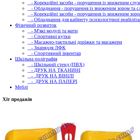
- Корекційні засоби - порушення із зниженим слух
- Обладнання - порушення із зниженим зором та с
- Корекційні засоби - порушення із зниженим зоро
- Обладнання для кабінету психологічної реабілітац
Фізичний розвиток
- М'які модулi та мати
- Спортивні кутки
- Масажно-тактильні доріжки та масажери
- Знаряддя ЛФК
- Спортивний інвентар
Шкільна поліграфія
- Шкільний стенд (ПВХ)
- ДРУК НА ТКАНИНІ
- ДРУК НА ВІНІЛІ
- ДРУК НА ПАПЕРІ
Меблі
Хіт продажів