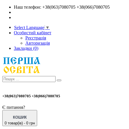
Наш телефон: +38(063)7080705 +38(066)7080705
Select Language
▼
Особистий кабінет
Реєстрація
Авторизація
Закладки (0)
+38(063)7080705 +38(066)7080705
Є питання?
КОШИК
0 товар(ів) - 0 грн