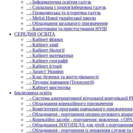
- Інфopматична освітня галузь
- Соціальна і здоров'язбережна галузь
- Громадянська та історична галузь
- Меблі Нової української школи
- Обладнання загального призначення
- Канцтовари та пристосування НУШ
СЕРЕДНЯ ОСВIТА
- Кабінет фізики
- Кабінет хімії
- Кабінет біології
- Кабінет математики
- Кабінет географії
- Кабінет історії
- Захист України
- Клас безпеки та життєдіяльності
- Трудове навчання (Технології)
- Кабінет мистецтва
Інклюзивна освіта
- Система альтернативної візуальної комунікації 
- Обладнання корекційного призначення
- Комп'ютерні програми навчального призначення
- Обладнання - порушення опорно-рухового апара
- Корекційні засоби - порушення: мовлення, з ОРА
- Обладнання ЛОГОПЕДА для дітей з порушення
- Обладнання - порушення із зниженим слухом та 