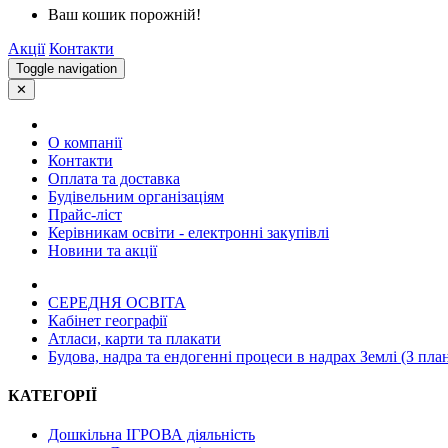
Ваш кошик порожній!
Акції
Контакти
Toggle navigation
✕
О компанії
Контакти
Оплата та доставка
Будівельним організаціям
Прайс-ліст
Керівникам освіти - електронні закупівлі
Новини та акції
СЕРЕДНЯ ОСВIТА
Кабінет географії
Атласи, карти та плакати
Будова, надра та ендогенні процеси в надрах Землі (З пла
КАТЕГОРІЇ
Дошкільна ІГРОВА діяльність