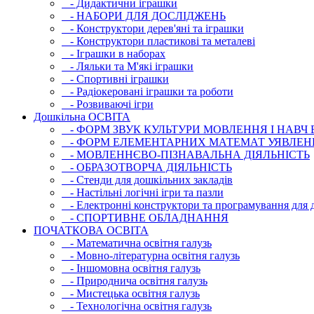
- Дидактични іграшки
- НАБОРИ ДЛЯ ДОСЛІДЖЕНЬ
- Конструктори дерев'яні та іграшки
- Конструктори пластикові та металеві
- Іграшки в наборах
- Ляльки та М'які іграшки
- Спортивні іграшки
- Радіокеровані іграшки та роботи
- Розвиваючі ігри
Дошкільна ОСВIТА
- ФОРМ ЗВУК КУЛЬТУРИ МОВЛЕННЯ І НАВЧ
- ФОРМ ЕЛЕМЕНТАРНИХ МАТЕМАТ УЯВЛЕН
- МОВЛЕННЄВО-ПІЗНАВАЛЬНА ДІЯЛЬНІСТЬ
- ОБРАЗОТВОРЧА ДІЯЛЬНІСТЬ
- Стенди для дошкільних закладів
- Настільні логічні ігри та пазли
- Електронні конструктори та програмування для д
- СПОРТИВНЕ ОБЛАДНАННЯ
ПОЧАТКОВА ОСВIТА
- Математична освітня галузь
- Мовно-літературна освітня галузь
- Iншомовна освітня галузь
- Природнича освітня галузь
- Мистецька освітня галузь
- Технологічна освітня галузь