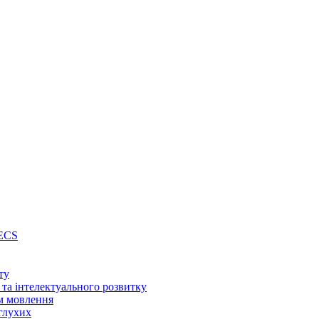
PECS
ту
 та інтелектуального розвитку
м мовлення
глухих