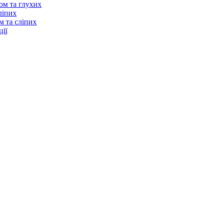
ом та глухих
ліпих
м та сліпих
ії