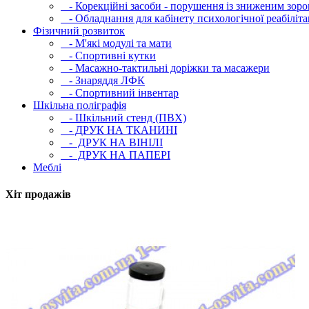
- Корекційні засоби - порушення із зниженим зоро
- Обладнання для кабінету психологічної реабілітац
Фізичний розвиток
- М'які модулi та мати
- Спортивні кутки
- Масажно-тактильні доріжки та масажери
- Знаряддя ЛФК
- Спортивний інвентар
Шкільна поліграфія
- Шкільний стенд (ПВХ)
- ДРУК НА ТКАНИНІ
- ДРУК НА ВІНІЛІ
- ДРУК НА ПАПЕРІ
Меблі
Хіт продажів