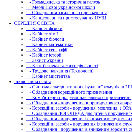
- Громадянська та історична галузь
- Меблі Нової української школи
- Обладнання загального призначення
- Канцтовари та пристосування НУШ
СЕРЕДНЯ ОСВIТА
- Кабінет фізики
- Кабінет хімії
- Кабінет біології
- Кабінет математики
- Кабінет географії
- Кабінет історії
- Захист України
- Клас безпеки та життєдіяльності
- Трудове навчання (Технології)
- Кабінет мистецтва
Інклюзивна освіта
- Система альтернативної візуальної комунікації 
- Обладнання корекційного призначення
- Комп'ютерні програми навчального призначення
- Обладнання - порушення опорно-рухового апара
- Корекційні засоби - порушення: мовлення, з ОРА
- Обладнання ЛОГОПЕДА для дітей з порушення
- Обладнання - порушення із зниженим слухом та 
- Корекційні засоби - порушення із зниженим слух
- Обладнання - порушення із зниженим зором та с