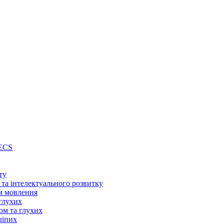
PECS
ту
 та інтелектуального розвитку
м мовлення
глухих
ом та глухих
ліпих