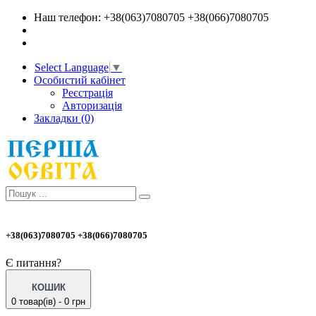
Наш телефон: +38(063)7080705 +38(066)7080705
Select Language
▼
Особистий кабінет
Реєстрація
Авторизація
Закладки (0)
+38(063)7080705 +38(066)7080705
Є питання?
КОШИК
0 товар(ів) - 0 грн