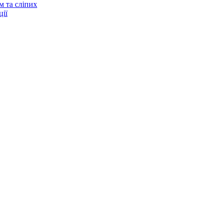
м та сліпих
ії