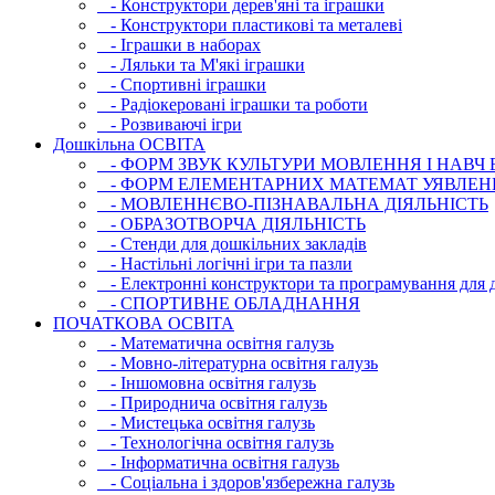
- Конструктори дерев'яні та іграшки
- Конструктори пластикові та металеві
- Іграшки в наборах
- Ляльки та М'які іграшки
- Спортивні іграшки
- Радіокеровані іграшки та роботи
- Розвиваючі ігри
Дошкільна ОСВIТА
- ФОРМ ЗВУК КУЛЬТУРИ МОВЛЕННЯ І НАВЧ
- ФОРМ ЕЛЕМЕНТАРНИХ МАТЕМАТ УЯВЛЕН
- МОВЛЕННЄВО-ПІЗНАВАЛЬНА ДІЯЛЬНІСТЬ
- ОБРАЗОТВОРЧА ДІЯЛЬНІСТЬ
- Стенди для дошкільних закладів
- Настільні логічні ігри та пазли
- Електронні конструктори та програмування для д
- СПОРТИВНЕ ОБЛАДНАННЯ
ПОЧАТКОВА ОСВIТА
- Математична освітня галузь
- Мовно-літературна освітня галузь
- Iншомовна освітня галузь
- Природнича освітня галузь
- Мистецька освітня галузь
- Технологічна освітня галузь
- Інфopматична освітня галузь
- Соціальна і здоров'язбережна галузь