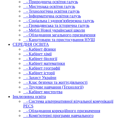
- Природнича освітня галузь
- Мистецька освітня галузь
- Технологічна освітня галузь
- Інфopматична освітня галузь
- Соціальна і здоров'язбережна галузь
- Громадянська та історична галузь
- Меблі Нової української школи
- Обладнання загального призначення
- Канцтовари та пристосування НУШ
СЕРЕДНЯ ОСВIТА
- Кабінет фізики
- Кабінет хімії
- Кабінет біології
- Кабінет математики
- Кабінет географії
- Кабінет історії
- Захист України
- Клас безпеки та життєдіяльності
- Трудове навчання (Технології)
- Кабінет мистецтва
Інклюзивна освіта
- Система альтернативної візуальної комунікації
PECS
- Обладнання корекційного призначення
- Комп'ютерні програми навчального