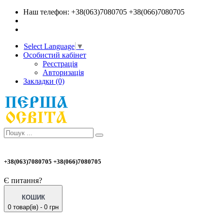
Наш телефон: +38(063)7080705 +38(066)7080705
Select Language
▼
Особистий кабінет
Реєстрація
Авторизація
Закладки (0)
+38(063)7080705 +38(066)7080705
Є питання?
КОШИК
0 товар(ів) - 0 грн