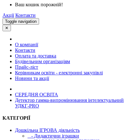
Ваш кошик порожній!
Акції
Контакти
Toggle navigation
✕
О компанії
Контакти
Оплата та доставка
Будівельним організаціям
Прайс-ліст
Керівникам освіти - електронні закупівлі
Новини та акції
СЕРЕДНЯ ОСВIТА
Детектор гамма-випромінювання інтелектуальний
УДКГ-PRO
КАТЕГОРІЇ
Дошкільна ІГРОВА діяльність
- Дидактични іграшки