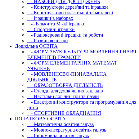
- НАБОРИ ДЛЯ ДОСЛІДЖЕНЬ
- Конструктори дерев'яні та іграшки
- Конструктори пластикові та металеві
- Іграшки в наборах
- Ляльки та М'які іграшки
- Спортивні іграшки
- Радіокеровані іграшки та роботи
- Розвиваючі ігри
Дошкільна ОСВIТА
- ФОРМ ЗВУК КУЛЬТУРИ МОВЛЕННЯ І НАВЧ
ЕЛЕМЕНТІВ ГРАМОТИ
- ФОРМ ЕЛЕМЕНТАРНИХ МАТЕМАТ
УЯВЛЕНЬ
- МОВЛЕННЄВО-ПІЗНАВАЛЬНА
ДІЯЛЬНІСТЬ
- ОБРАЗОТВОРЧА ДІЯЛЬНІСТЬ
- Стенди для дошкільних закладів
- Настільні логічні ігри та пазли
- Електронні конструктори та програмування для
дітей
- СПОРТИВНЕ ОБЛАДНАННЯ
ПОЧАТКОВА ОСВIТА
- Математична освітня галузь
- Мовно-літературна освітня галузь
- Iншомовна освітня галузь