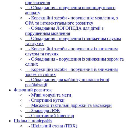
призначення
- Обладнання - порушення опорно-рухового
апарату
- Корекційні засоби - порушення: мовлення, з
ОРА та інтелектуального розвитку
- Обладнання ЛОГОПЕДА для дітей з
порушенням мовлення
- Обладнання - порушення із зниженим слухом
та глухих
- Корекційні засоби - порушення із зниженим
слухом та глухих
- Обладнання - порушення із зниженим зором та
сліпих
- Корекційні засоби - порушення із зниженим
зором та сліпих
- Обладнання для кабінету психологічної
реабілітації
Фізичний розвиток
- М'які модулi та мати
- Спортивні кутки
- Масажно-тактильні доріжки та масажери
- Знаряддя ЛФК
- Спортивний інвентар
Шкільна поліграфія
- Шкільний стенд (ПВХ)