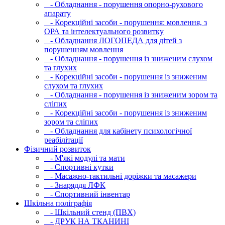
- Обладнання - порушення опорно-рухового
апарату
- Корекційні засоби - порушення: мовлення, з
ОРА та інтелектуального розвитку
- Обладнання ЛОГОПЕДА для дітей з
порушенням мовлення
- Обладнання - порушення із зниженим слухом
та глухих
- Корекційні засоби - порушення із зниженим
слухом та глухих
- Обладнання - порушення із зниженим зором та
сліпих
- Корекційні засоби - порушення із зниженим
зором та сліпих
- Обладнання для кабінету психологічної
реабілітації
Фізичний розвиток
- М'які модулi та мати
- Спортивні кутки
- Масажно-тактильні доріжки та масажери
- Знаряддя ЛФК
- Спортивний інвентар
Шкільна поліграфія
- Шкільний стенд (ПВХ)
- ДРУК НА ТКАНИНІ