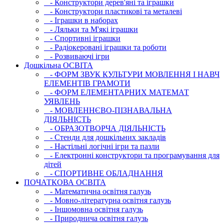
- Конструктори дерев'яні та іграшки
- Конструктори пластикові та металеві
- Іграшки в наборах
- Ляльки та М'які іграшки
- Спортивні іграшки
- Радіокеровані іграшки та роботи
- Розвиваючі ігри
Дошкільна ОСВIТА
- ФОРМ ЗВУК КУЛЬТУРИ МОВЛЕННЯ І НАВЧ
ЕЛЕМЕНТІВ ГРАМОТИ
- ФОРМ ЕЛЕМЕНТАРНИХ МАТЕМАТ
УЯВЛЕНЬ
- МОВЛЕННЄВО-ПІЗНАВАЛЬНА
ДІЯЛЬНІСТЬ
- ОБРАЗОТВОРЧА ДІЯЛЬНІСТЬ
- Стенди для дошкільних закладів
- Настільні логічні ігри та пазли
- Електронні конструктори та програмування для
дітей
- СПОРТИВНЕ ОБЛАДНАННЯ
ПОЧАТКОВА ОСВIТА
- Математична освітня галузь
- Мовно-літературна освітня галузь
- Iншомовна освітня галузь
- Природнича освітня галузь