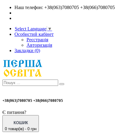
Наш телефон: +38(063)7080705 +38(066)7080705
Select Language
▼
Особистий кабінет
Реєстрація
Авторизація
Закладки (0)
+38(063)7080705 +38(066)7080705
Є питання?
КОШИК
0 товар(ів) - 0 грн