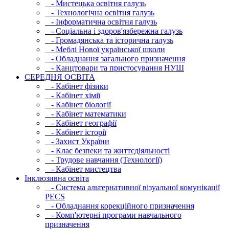
- Мистецька освітня галузь
- Технологічна освітня галузь
- Інфopматична освітня галузь
- Соціальна і здоров'язбережна галузь
- Громадянська та історична галузь
- Меблі Нової української школи
- Обладнання загального призначення
- Канцтовари та пристосування НУШ
СЕРЕДНЯ ОСВIТА
- Кабінет фізики
- Кабінет хімії
- Кабінет біології
- Кабінет математики
- Кабінет географії
- Кабінет історії
- Захист України
- Клас безпеки та життєдіяльності
- Трудове навчання (Технології)
- Кабінет мистецтва
Інклюзивна освіта
- Система альтернативної візуальної комунікації
PECS
- Обладнання корекційного призначення
- Комп'ютерні програми навчального
призначення