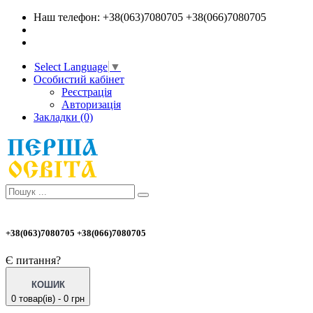
Наш телефон: +38(063)7080705 +38(066)7080705
Select Language
▼
Особистий кабінет
Реєстрація
Авторизація
Закладки (0)
+38(063)7080705 +38(066)7080705
Є питання?
КОШИК
0 товар(ів) - 0 грн