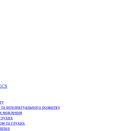
PECS
ту
 та інтелектуального розвитку
м мовлення
глухих
ом та глухих
ліпих