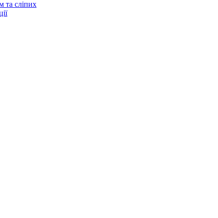
м та сліпих
ії