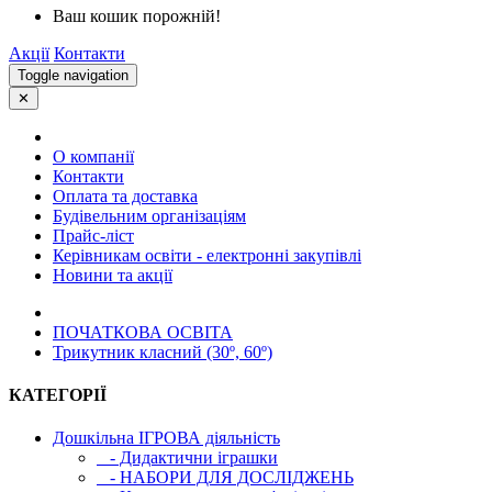
Ваш кошик порожній!
Акції
Контакти
Toggle navigation
✕
О компанії
Контакти
Оплата та доставка
Будівельним організаціям
Прайс-ліст
Керівникам освіти - електронні закупівлі
Новини та акції
ПОЧАТКОВА ОСВIТА
Трикутник класний (30º, 60º)
КАТЕГОРІЇ
Дошкільна ІГРОВА діяльність
- Дидактични іграшки
- НАБОРИ ДЛЯ ДОСЛІДЖЕНЬ