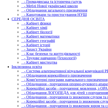
- Громадянська та історична галузь
- Меблі Нової української школи
- Обладнання загального призначення
- Канцтовари та пристосування НУШ
СЕРЕДНЯ ОСВIТА
- Кабінет фізики
- Кабінет хімії
- Кабінет біології
- Кабінет математики
- Кабінет географії
- Кабінет історії
- Захист України
- Клас безпеки та життєдіяльності
- Трудове навчання (Технології)
- Кабінет мистецтва
Інклюзивна освіта
- Система альтернативної візуальної комунікації 
- Обладнання корекційного призначення
- Комп'ютерні програми навчального призначення
- Обладнання - порушення опорно-рухового апара
- Корекційні засоби - порушення: мовлення, з ОРА
- Обладнання ЛОГОПЕДА для дітей з порушення
- Обладнання - порушення із зниженим слухом та 
- Корекційні засоби - порушення із зниженим слух
- Обладнання - порушення із зниженим зором та с