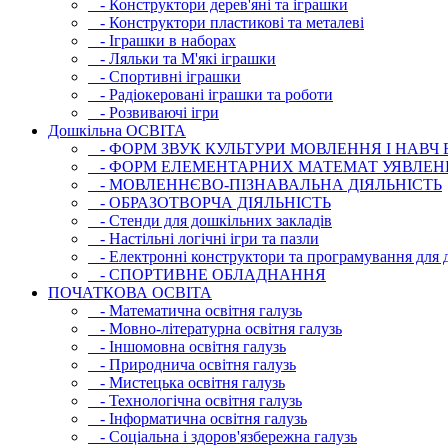
- Конструктори дерев'яні та іграшки
- Конструктори пластикові та металеві
- Іграшки в наборах
- Ляльки та М'які іграшки
- Спортивні іграшки
- Радіокеровані іграшки та роботи
- Розвиваючі ігри
Дошкільна ОСВIТА
- ФОРМ ЗВУК КУЛЬТУРИ МОВЛЕННЯ І НАВЧ
- ФОРМ ЕЛЕМЕНТАРНИХ МАТЕМАТ УЯВЛЕН
- МОВЛЕННЄВО-ПІЗНАВАЛЬНА ДІЯЛЬНІСТЬ
- ОБРАЗОТВОРЧА ДІЯЛЬНІСТЬ
- Стенди для дошкільних закладів
- Настільні логічні ігри та пазли
- Електронні конструктори та програмування для д
- СПОРТИВНЕ ОБЛАДНАННЯ
ПОЧАТКОВА ОСВIТА
- Математична освітня галузь
- Мовно-літературна освітня галузь
- Iншомовна освітня галузь
- Природнича освітня галузь
- Мистецька освітня галузь
- Технологічна освітня галузь
- Інфopматична освітня галузь
- Соціальна і здоров'язбережна галузь