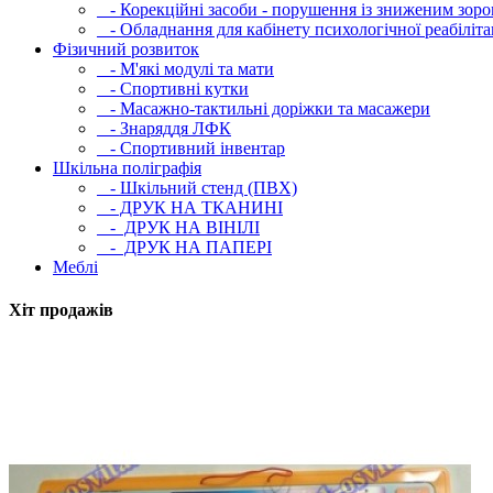
- Корекційні засоби - порушення із зниженим зоро
- Обладнання для кабінету психологічної реабілітац
Фізичний розвиток
- М'які модулi та мати
- Спортивні кутки
- Масажно-тактильні доріжки та масажери
- Знаряддя ЛФК
- Спортивний інвентар
Шкільна поліграфія
- Шкільний стенд (ПВХ)
- ДРУК НА ТКАНИНІ
- ДРУК НА ВІНІЛІ
- ДРУК НА ПАПЕРІ
Меблі
Хіт продажів