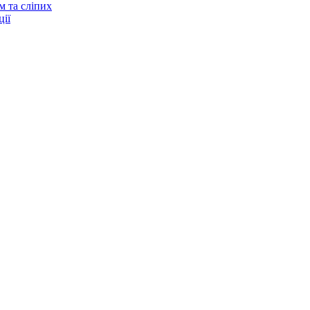
м та сліпих
ії