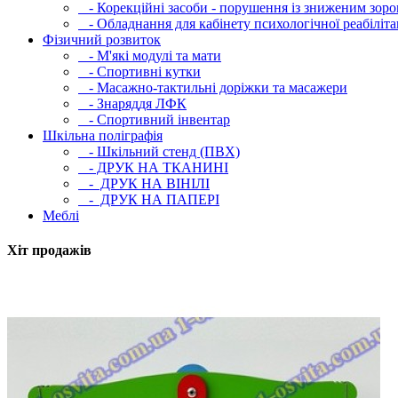
- Корекційні засоби - порушення із зниженим зоро
- Обладнання для кабінету психологічної реабілітац
Фізичний розвиток
- М'які модулi та мати
- Спортивні кутки
- Масажно-тактильні доріжки та масажери
- Знаряддя ЛФК
- Спортивний інвентар
Шкільна поліграфія
- Шкільний стенд (ПВХ)
- ДРУК НА ТКАНИНІ
- ДРУК НА ВІНІЛІ
- ДРУК НА ПАПЕРІ
Меблі
Хіт продажів