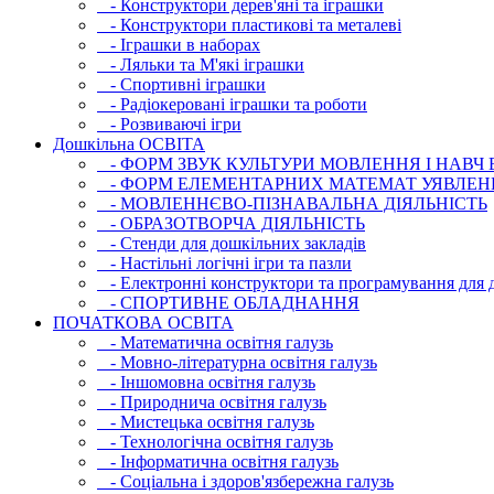
- Конструктори дерев'яні та іграшки
- Конструктори пластикові та металеві
- Іграшки в наборах
- Ляльки та М'які іграшки
- Спортивні іграшки
- Радіокеровані іграшки та роботи
- Розвиваючі ігри
Дошкільна ОСВIТА
- ФОРМ ЗВУК КУЛЬТУРИ МОВЛЕННЯ І НАВЧ
- ФОРМ ЕЛЕМЕНТАРНИХ МАТЕМАТ УЯВЛЕН
- МОВЛЕННЄВО-ПІЗНАВАЛЬНА ДІЯЛЬНІСТЬ
- ОБРАЗОТВОРЧА ДІЯЛЬНІСТЬ
- Стенди для дошкільних закладів
- Настільні логічні ігри та пазли
- Електронні конструктори та програмування для д
- СПОРТИВНЕ ОБЛАДНАННЯ
ПОЧАТКОВА ОСВIТА
- Математична освітня галузь
- Мовно-літературна освітня галузь
- Iншомовна освітня галузь
- Природнича освітня галузь
- Мистецька освітня галузь
- Технологічна освітня галузь
- Інфopматична освітня галузь
- Соціальна і здоров'язбережна галузь