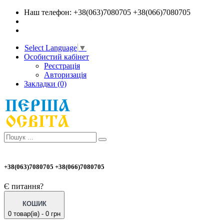
Наш телефон: +38(063)7080705 +38(066)7080705
Select Language
▼
Особистий кабінет
Реєстрація
Авторизація
Закладки (0)
+38(063)7080705 +38(066)7080705
Є питання?
КОШИК
0 товар(ів) - 0 грн