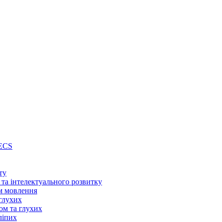
PECS
ту
 та інтелектуального розвитку
м мовлення
глухих
ом та глухих
ліпих