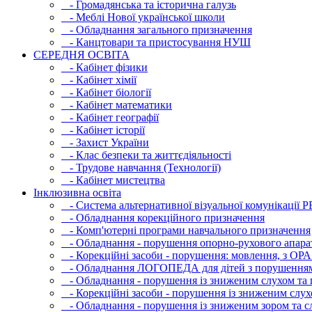
- Громадянська та історична галузь
- Меблі Нової української школи
- Обладнання загального призначення
- Канцтовари та пристосування НУШ
СЕРЕДНЯ ОСВIТА
- Кабінет фізики
- Кабінет хімії
- Кабінет біології
- Кабінет математики
- Кабінет географії
- Кабінет історії
- Захист України
- Клас безпеки та життєдіяльності
- Трудове навчання (Технології)
- Кабінет мистецтва
Інклюзивна освіта
- Система альтернативної візуальної комунікації 
- Обладнання корекційного призначення
- Комп'ютерні програми навчального призначення
- Обладнання - порушення опорно-рухового апара
- Корекційні засоби - порушення: мовлення, з ОРА
- Обладнання ЛОГОПЕДА для дітей з порушення
- Обладнання - порушення із зниженим слухом та 
- Корекційні засоби - порушення із зниженим слух
- Обладнання - порушення із зниженим зором та с