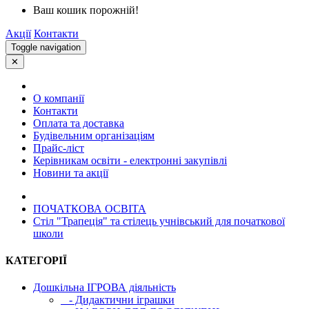
Ваш кошик порожній!
Акції
Контакти
Toggle navigation
✕
О компанії
Контакти
Оплата та доставка
Будівельним організаціям
Прайс-ліст
Керівникам освіти - електронні закупівлі
Новини та акції
ПОЧАТКОВА ОСВIТА
Стіл "Трапеція" та cтілець учнівський для початкової
школи
КАТЕГОРІЇ
Дошкільна ІГРОВА діяльність
- Дидактични іграшки