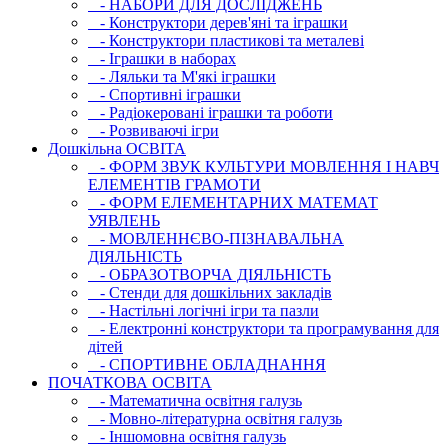
- НАБОРИ ДЛЯ ДОСЛІДЖЕНЬ
- Конструктори дерев'яні та іграшки
- Конструктори пластикові та металеві
- Іграшки в наборах
- Ляльки та М'які іграшки
- Спортивні іграшки
- Радіокеровані іграшки та роботи
- Розвиваючі ігри
Дошкільна ОСВIТА
- ФОРМ ЗВУК КУЛЬТУРИ МОВЛЕННЯ І НАВЧ
ЕЛЕМЕНТІВ ГРАМОТИ
- ФОРМ ЕЛЕМЕНТАРНИХ МАТЕМАТ
УЯВЛЕНЬ
- МОВЛЕННЄВО-ПІЗНАВАЛЬНА
ДІЯЛЬНІСТЬ
- ОБРАЗОТВОРЧА ДІЯЛЬНІСТЬ
- Стенди для дошкільних закладів
- Настільні логічні ігри та пазли
- Електронні конструктори та програмування для
дітей
- СПОРТИВНЕ ОБЛАДНАННЯ
ПОЧАТКОВА ОСВIТА
- Математична освітня галузь
- Мовно-літературна освітня галузь
- Iншомовна освітня галузь