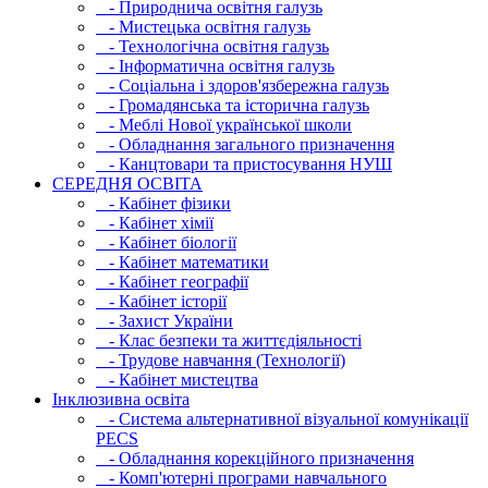
- Природнича освітня галузь
- Мистецька освітня галузь
- Технологічна освітня галузь
- Інфopматична освітня галузь
- Соціальна і здоров'язбережна галузь
- Громадянська та історична галузь
- Меблі Нової української школи
- Обладнання загального призначення
- Канцтовари та пристосування НУШ
СЕРЕДНЯ ОСВIТА
- Кабінет фізики
- Кабінет хімії
- Кабінет біології
- Кабінет математики
- Кабінет географії
- Кабінет історії
- Захист України
- Клас безпеки та життєдіяльності
- Трудове навчання (Технології)
- Кабінет мистецтва
Інклюзивна освіта
- Система альтернативної візуальної комунікації
PECS
- Обладнання корекційного призначення
- Комп'ютерні програми навчального