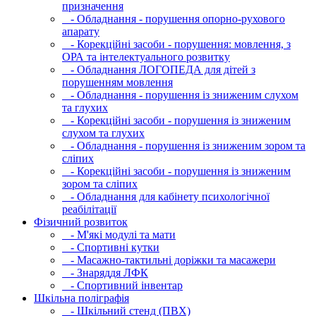
призначення
- Обладнання - порушення опорно-рухового
апарату
- Корекційні засоби - порушення: мовлення, з
ОРА та інтелектуального розвитку
- Обладнання ЛОГОПЕДА для дітей з
порушенням мовлення
- Обладнання - порушення із зниженим слухом
та глухих
- Корекційні засоби - порушення із зниженим
слухом та глухих
- Обладнання - порушення із зниженим зором та
сліпих
- Корекційні засоби - порушення із зниженим
зором та сліпих
- Обладнання для кабінету психологічної
реабілітації
Фізичний розвиток
- М'які модулi та мати
- Спортивні кутки
- Масажно-тактильні доріжки та масажери
- Знаряддя ЛФК
- Спортивний інвентар
Шкільна поліграфія
- Шкільний стенд (ПВХ)