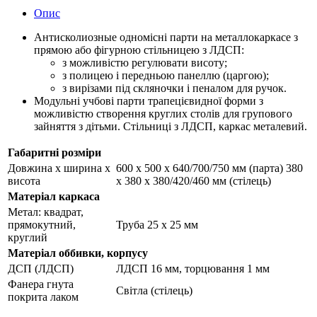
Опис
Антисколиозные одномісні парти на металлокаркасе з
прямою або фігурною стільницею з ЛДСП:
з можливістю регулювати висоту;
з полицею і передньою панеллю (царгою);
з вирізами під скляночки і пеналом для ручок.
Модульні учбові парти трапецієвидної форми з
можливістю створення круглих столів для групового
зайняття з дітьми. Стільниці з ЛДСП, каркас металевий.
Габаритні розміри
Довжина х ширина х
600 х 500 х 640/700/750 мм (парта) 380
висота
х 380 х 380/420/460 мм (стілець)
Матеріал каркаса
Метал: квадрат,
прямокутний,
Труба 25 х 25 мм
круглий
Матеріал оббивки, корпусу
ДСП (ЛДСП)
ЛДСП 16 мм, торцювання 1 мм
Фанера гнута
Світла (стілець)
покрита лаком