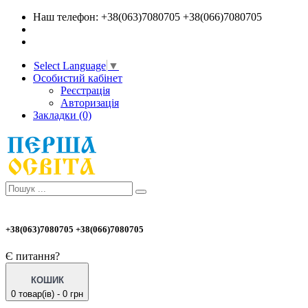
Наш телефон: +38(063)7080705 +38(066)7080705
Select Language
▼
Особистий кабінет
Реєстрація
Авторизація
Закладки (0)
+38(063)7080705 +38(066)7080705
Є питання?
КОШИК
0 товар(ів) - 0 грн