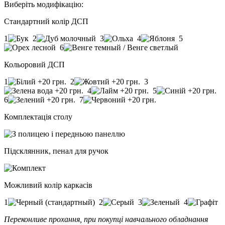
Виберіть модифікацію:
Стандартний колір ДСП
1
2
3
4
5
6
Кольоровий ДСП
1
2
3
4
5
6
7
Комплектація столу
Підсклянник, пенал для ручок
Можливий колір каркасів
1
2
3
4
Переконливе прохання, при покупці навчального обладнання