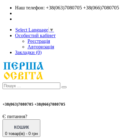
Наш телефон: +38(063)7080705 +38(066)7080705
Select Language
▼
Особистий кабінет
Реєстрація
Авторизація
Закладки (0)
+38(063)7080705 +38(066)7080705
Є питання?
КОШИК
0 товар(ів) - 0 грн