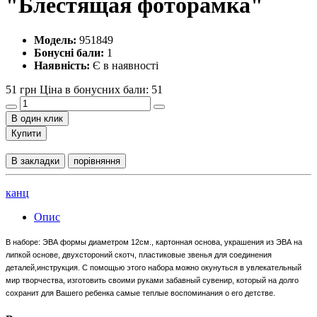
"Блестящая фоторамка"
Модель:
951849
Бонусні бали:
1
Наявність:
Є в наявності
51 грн
Ціна в бонусних бали: 51
В один клик
Купити
В закладки
порівняння
канц
Опис
В наборе: ЭВА формы диаметром 12см., картонная основа, украшения из ЭВА на
липкой основе, двухстороний скотч, пластиковые звенья для соединения
деталей,инструкция. С помощью этого набора можно окунуться в увлекательный
мир творчества, изготовить своими руками забавный сувенир, который на долго
сохранит для Вашего ребенка самые теплые воспоминания о его детстве.