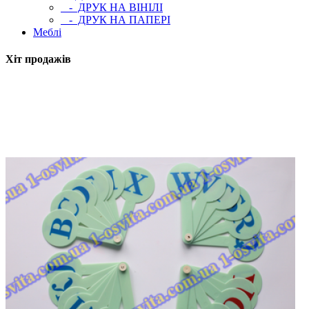
- ДРУК НА ВІНІЛІ
- ДРУК НА ПАПЕРІ
Меблі
Хіт продажів