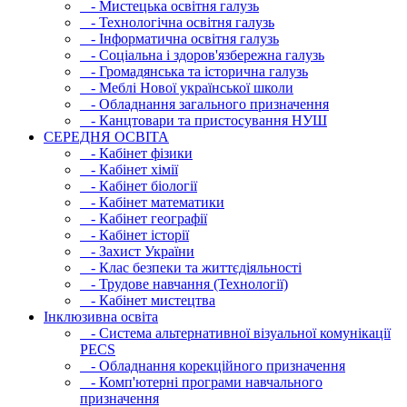
- Мистецька освітня галузь
- Технологічна освітня галузь
- Інфopматична освітня галузь
- Соціальна і здоров'язбережна галузь
- Громадянська та історична галузь
- Меблі Нової української школи
- Обладнання загального призначення
- Канцтовари та пристосування НУШ
СЕРЕДНЯ ОСВIТА
- Кабінет фізики
- Кабінет хімії
- Кабінет біології
- Кабінет математики
- Кабінет географії
- Кабінет історії
- Захист України
- Клас безпеки та життєдіяльності
- Трудове навчання (Технології)
- Кабінет мистецтва
Інклюзивна освіта
- Система альтернативної візуальної комунікації
PECS
- Обладнання корекційного призначення
- Комп'ютерні програми навчального
призначення