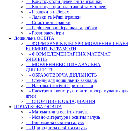
- Конструктори дерев'яні та іграшки
- Конструктори пластикові та металеві
- Іграшки в наборах
- Ляльки та М'які іграшки
- Спортивні іграшки
- Радіокеровані іграшки та роботи
- Розвиваючі ігри
Дошкільна ОСВIТА
- ФОРМ ЗВУК КУЛЬТУРИ МОВЛЕННЯ І НАВЧ
ЕЛЕМЕНТІВ ГРАМОТИ
- ФОРМ ЕЛЕМЕНТАРНИХ МАТЕМАТ
УЯВЛЕНЬ
- МОВЛЕННЄВО-ПІЗНАВАЛЬНА
ДІЯЛЬНІСТЬ
- ОБРАЗОТВОРЧА ДІЯЛЬНІСТЬ
- Стенди для дошкільних закладів
- Настільні логічні ігри та пазли
- Електронні конструктори та програмування для
дітей
- СПОРТИВНЕ ОБЛАДНАННЯ
ПОЧАТКОВА ОСВIТА
- Математична освітня галузь
- Мовно-літературна освітня галузь
- Iншомовна освітня галузь
- Природнича освітня галузь