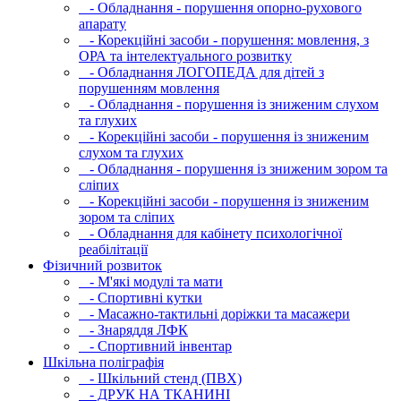
- Обладнання - порушення опорно-рухового
апарату
- Корекційні засоби - порушення: мовлення, з
ОРА та інтелектуального розвитку
- Обладнання ЛОГОПЕДА для дітей з
порушенням мовлення
- Обладнання - порушення із зниженим слухом
та глухих
- Корекційні засоби - порушення із зниженим
слухом та глухих
- Обладнання - порушення із зниженим зором та
сліпих
- Корекційні засоби - порушення із зниженим
зором та сліпих
- Обладнання для кабінету психологічної
реабілітації
Фізичний розвиток
- М'які модулi та мати
- Спортивні кутки
- Масажно-тактильні доріжки та масажери
- Знаряддя ЛФК
- Спортивний інвентар
Шкільна поліграфія
- Шкільний стенд (ПВХ)
- ДРУК НА ТКАНИНІ