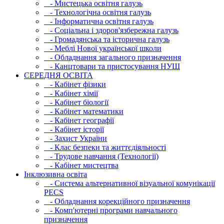
- Мистецька освітня галузь
- Технологічна освітня галузь
- Інфopматична освітня галузь
- Соціальна і здоров'язбережна галузь
- Громадянська та історична галузь
- Меблі Нової української школи
- Обладнання загального призначення
- Канцтовари та пристосування НУШ
СЕРЕДНЯ ОСВIТА
- Кабінет фізики
- Кабінет хімії
- Кабінет біології
- Кабінет математики
- Кабінет географії
- Кабінет історії
- Захист України
- Клас безпеки та життєдіяльності
- Трудове навчання (Технології)
- Кабінет мистецтва
Інклюзивна освіта
- Система альтернативної візуальної комунікації
PECS
- Обладнання корекційного призначення
- Комп'ютерні програми навчального
призначення