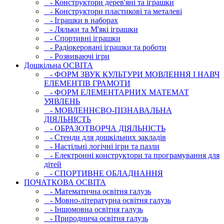
- Конструктори дерев'яні та іграшки
- Конструктори пластикові та металеві
- Іграшки в наборах
- Ляльки та М'які іграшки
- Спортивні іграшки
- Радіокеровані іграшки та роботи
- Розвиваючі ігри
Дошкільна ОСВIТА
- ФОРМ ЗВУК КУЛЬТУРИ МОВЛЕННЯ І НАВЧ
ЕЛЕМЕНТІВ ГРАМОТИ
- ФОРМ ЕЛЕМЕНТАРНИХ МАТЕМАТ
УЯВЛЕНЬ
- МОВЛЕННЄВО-ПІЗНАВАЛЬНА
ДІЯЛЬНІСТЬ
- ОБРАЗОТВОРЧА ДІЯЛЬНІСТЬ
- Стенди для дошкільних закладів
- Настільні логічні ігри та пазли
- Електронні конструктори та програмування для
дітей
- СПОРТИВНЕ ОБЛАДНАННЯ
ПОЧАТКОВА ОСВIТА
- Математична освітня галузь
- Мовно-літературна освітня галузь
- Iншомовна освітня галузь
- Природнича освітня галузь