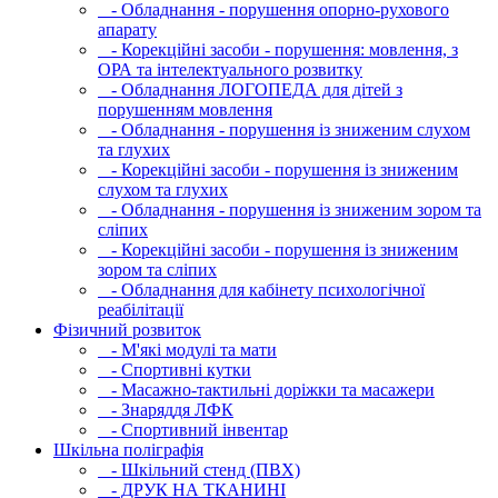
- Обладнання - порушення опорно-рухового
апарату
- Корекційні засоби - порушення: мовлення, з
ОРА та інтелектуального розвитку
- Обладнання ЛОГОПЕДА для дітей з
порушенням мовлення
- Обладнання - порушення із зниженим слухом
та глухих
- Корекційні засоби - порушення із зниженим
слухом та глухих
- Обладнання - порушення із зниженим зором та
сліпих
- Корекційні засоби - порушення із зниженим
зором та сліпих
- Обладнання для кабінету психологічної
реабілітації
Фізичний розвиток
- М'які модулi та мати
- Спортивні кутки
- Масажно-тактильні доріжки та масажери
- Знаряддя ЛФК
- Спортивний інвентар
Шкільна поліграфія
- Шкільний стенд (ПВХ)
- ДРУК НА ТКАНИНІ