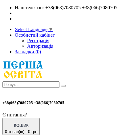
Наш телефон: +38(063)7080705 +38(066)7080705
Select Language
▼
Особистий кабінет
Реєстрація
Авторизація
Закладки (0)
+38(063)7080705 +38(066)7080705
Є питання?
КОШИК
0 товар(ів) - 0 грн