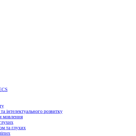
PECS
ту
 та інтелектуального розвитку
м мовлення
глухих
ом та глухих
ліпих