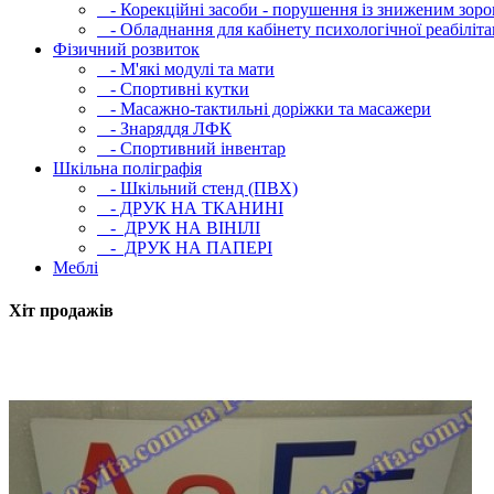
- Корекційні засоби - порушення із зниженим зоро
- Обладнання для кабінету психологічної реабілітац
Фізичний розвиток
- М'які модулi та мати
- Спортивні кутки
- Масажно-тактильні доріжки та масажери
- Знаряддя ЛФК
- Спортивний інвентар
Шкільна поліграфія
- Шкільний стенд (ПВХ)
- ДРУК НА ТКАНИНІ
- ДРУК НА ВІНІЛІ
- ДРУК НА ПАПЕРІ
Меблі
Хіт продажів