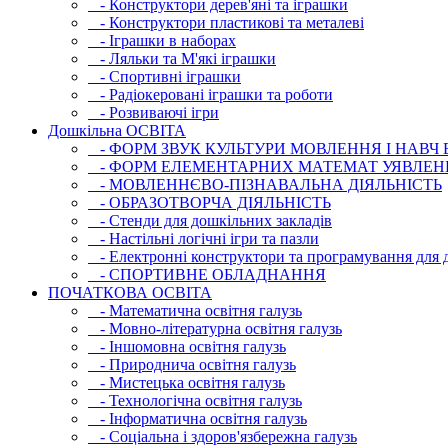
- Конструктори дерев'яні та іграшки
- Конструктори пластикові та металеві
- Іграшки в наборах
- Ляльки та М'які іграшки
- Спортивні іграшки
- Радіокеровані іграшки та роботи
- Розвиваючі ігри
Дошкільна ОСВIТА
- ФОРМ ЗВУК КУЛЬТУРИ МОВЛЕННЯ І НАВЧ
- ФОРМ ЕЛЕМЕНТАРНИХ МАТЕМАТ УЯВЛЕН
- МОВЛЕННЄВО-ПІЗНАВАЛЬНА ДІЯЛЬНІСТЬ
- ОБРАЗОТВОРЧА ДІЯЛЬНІСТЬ
- Стенди для дошкільних закладів
- Настільні логічні ігри та пазли
- Електронні конструктори та програмування для д
- СПОРТИВНЕ ОБЛАДНАННЯ
ПОЧАТКОВА ОСВIТА
- Математична освітня галузь
- Мовно-літературна освітня галузь
- Iншомовна освітня галузь
- Природнича освітня галузь
- Мистецька освітня галузь
- Технологічна освітня галузь
- Інфopматична освітня галузь
- Соціальна і здоров'язбережна галузь