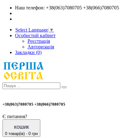
Наш телефон: +38(063)7080705 +38(066)7080705
Select Language
▼
Особистий кабінет
Реєстрація
Авторизація
Закладки (0)
+38(063)7080705 +38(066)7080705
Є питання?
КОШИК
0 товар(ів) - 0 грн