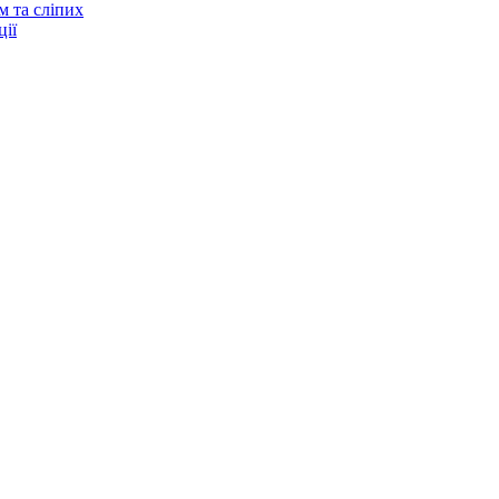
м та сліпих
ії