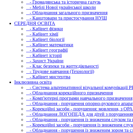
- Громадянська та історична галузь
- Меблі Нової української школи
- Обладнання загального призначення
- Канцтовари та пристосування НУШ
СЕРЕДНЯ ОСВIТА
- Кабінет фізики
- Кабінет хімії
- Кабінет біології
- Кабінет математики
- Кабінет географії
- Кабінет історії
- Захист України
- Клас безпеки та життєдіяльності
- Трудове навчання (Технології)
- Кабінет мистецтва
Інклюзивна освіта
- Система альтернативної візуальної комунікації 
- Обладнання корекційного призначення
- Комп'ютерні програми навчального призначення
- Обладнання - порушення опорно-рухового апара
- Корекційні засоби - порушення: мовлення, з ОРА
- Обладнання ЛОГОПЕДА для дітей з порушення
- Обладнання - порушення із зниженим слухом та 
- Корекційні засоби - порушення із зниженим слух
- Обладнання - порушення із зниженим зором та с