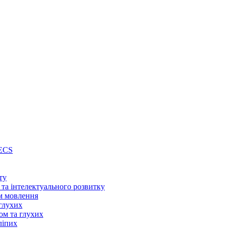
PECS
ту
 та інтелектуального розвитку
м мовлення
глухих
ом та глухих
ліпих