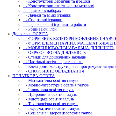
- Конструктори дерев'яні та іграшки
- Конструктори пластикові та металеві
- Іграшки в наборах
- Ляльки та М'які іграшки
- Спортивні іграшки
- Радіокеровані іграшки та роботи
- Розвиваючі ігри
Дошкільна ОСВIТА
- ФОРМ ЗВУК КУЛЬТУРИ МОВЛЕННЯ І НАВЧ
- ФОРМ ЕЛЕМЕНТАРНИХ МАТЕМАТ УЯВЛЕН
- МОВЛЕННЄВО-ПІЗНАВАЛЬНА ДІЯЛЬНІСТЬ
- ОБРАЗОТВОРЧА ДІЯЛЬНІСТЬ
- Стенди для дошкільних закладів
- Настільні логічні ігри та пазли
- Електронні конструктори та програмування для д
- СПОРТИВНЕ ОБЛАДНАННЯ
ПОЧАТКОВА ОСВIТА
- Математична освітня галузь
- Мовно-літературна освітня галузь
- Iншомовна освітня галузь
- Природнича освітня галузь
- Мистецька освітня галузь
- Технологічна освітня галузь
- Інфopматична освітня галузь
- Соціальна і здоров'язбережна галузь