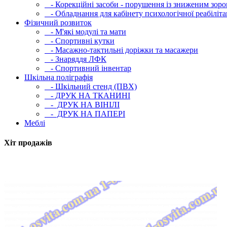
- Корекційні засоби - порушення із зниженим зоро
- Обладнання для кабінету психологічної реабілітац
Фізичний розвиток
- М'які модулi та мати
- Спортивні кутки
- Масажно-тактильні доріжки та масажери
- Знаряддя ЛФК
- Спортивний інвентар
Шкільна поліграфія
- Шкільний стенд (ПВХ)
- ДРУК НА ТКАНИНІ
- ДРУК НА ВІНІЛІ
- ДРУК НА ПАПЕРІ
Меблі
Хіт продажів