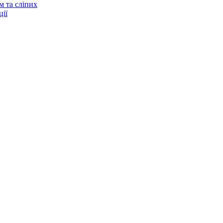
м та сліпих
ії