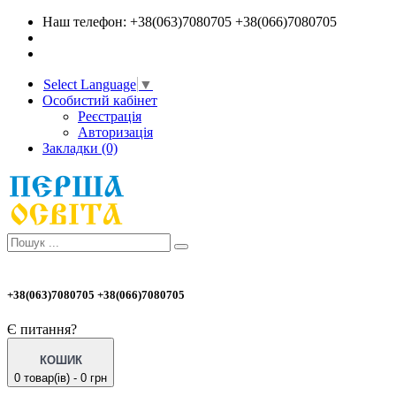
Наш телефон: +38(063)7080705 +38(066)7080705
Select Language
▼
Особистий кабінет
Реєстрація
Авторизація
Закладки (0)
+38(063)7080705 +38(066)7080705
Є питання?
КОШИК
0 товар(ів) - 0 грн