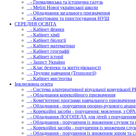
- Громадянська та історична галузь
- Меблі Нової української школи
- Обладнання загального призначення
- Канцтовари та пристосування НУШ
СЕРЕДНЯ ОСВIТА
- Кабінет фізики
- Кабінет хімії
- Кабінет біології
- Кабінет математики
- Кабінет географії
- Кабінет історії
- Захист України
- Клас безпеки та життєдіяльності
- Трудове навчання (Технології)
- Кабінет мистецтва
Інклюзивна освіта
- Система альтернативної візуальної комунікації 
- Обладнання корекційного призначення
- Комп'ютерні програми навчального призначення
- Обладнання - порушення опорно-рухового апара
- Корекційні засоби - порушення: мовлення, з ОРА
- Обладнання ЛОГОПЕДА для дітей з порушення
- Обладнання - порушення із зниженим слухом та 
- Корекційні засоби - порушення із зниженим слух
- Обладнання - порушення із зниженим зором та с