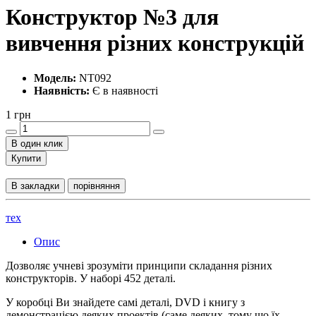
Конструктор №3 для
вивчення різних конструкцій
Модель:
NT092
Наявність:
Є в наявності
1 грн
В один клик
Купити
В закладки
порівняння
тех
Опис
Дозволяє учневі зрозуміти принципи складання різних
конструкторів. У наборі 452 деталі.
У коробці Ви знайдете самі деталі, DVD і книгу з
демонстрацією деяких проектів (саме деяких, тому що їх