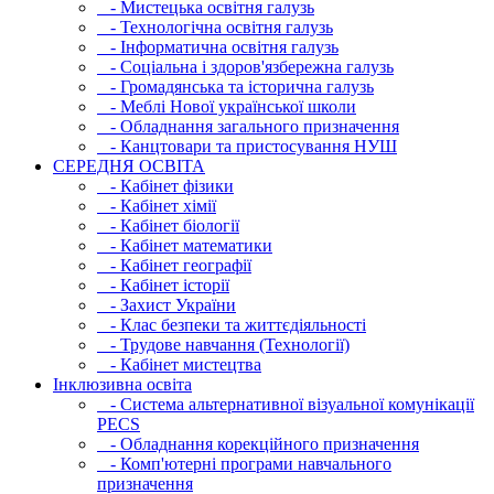
- Мистецька освітня галузь
- Технологічна освітня галузь
- Інфopматична освітня галузь
- Соціальна і здоров'язбережна галузь
- Громадянська та історична галузь
- Меблі Нової української школи
- Обладнання загального призначення
- Канцтовари та пристосування НУШ
СЕРЕДНЯ ОСВIТА
- Кабінет фізики
- Кабінет хімії
- Кабінет біології
- Кабінет математики
- Кабінет географії
- Кабінет історії
- Захист України
- Клас безпеки та життєдіяльності
- Трудове навчання (Технології)
- Кабінет мистецтва
Інклюзивна освіта
- Система альтернативної візуальної комунікації
PECS
- Обладнання корекційного призначення
- Комп'ютерні програми навчального
призначення