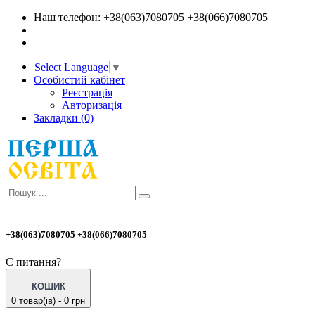
Наш телефон: +38(063)7080705 +38(066)7080705
Select Language
▼
Особистий кабінет
Реєстрація
Авторизація
Закладки (0)
+38(063)7080705 +38(066)7080705
Є питання?
КОШИК
0 товар(ів) - 0 грн