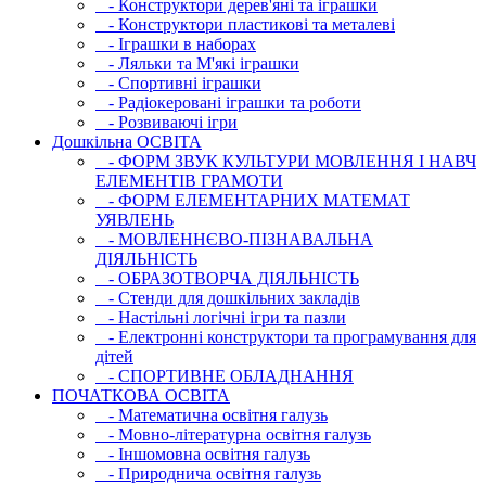
- Конструктори дерев'яні та іграшки
- Конструктори пластикові та металеві
- Іграшки в наборах
- Ляльки та М'які іграшки
- Спортивні іграшки
- Радіокеровані іграшки та роботи
- Розвиваючі ігри
Дошкільна ОСВIТА
- ФОРМ ЗВУК КУЛЬТУРИ МОВЛЕННЯ І НАВЧ
ЕЛЕМЕНТІВ ГРАМОТИ
- ФОРМ ЕЛЕМЕНТАРНИХ МАТЕМАТ
УЯВЛЕНЬ
- МОВЛЕННЄВО-ПІЗНАВАЛЬНА
ДІЯЛЬНІСТЬ
- ОБРАЗОТВОРЧА ДІЯЛЬНІСТЬ
- Стенди для дошкільних закладів
- Настільні логічні ігри та пазли
- Електронні конструктори та програмування для
дітей
- СПОРТИВНЕ ОБЛАДНАННЯ
ПОЧАТКОВА ОСВIТА
- Математична освітня галузь
- Мовно-літературна освітня галузь
- Iншомовна освітня галузь
- Природнича освітня галузь