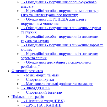
- Обладнання - порушення опорно-рухового
апарату
- Корекційні засоби - порушення: мовлення, з
ОРА та інтелектуального розвитку
- Обладнання ЛОГОПЕДА для дітей з
порушенням мовлення
- Обладнання - порушення із зниженим слухом
та глухих
- Корекційні засоби - порушення із зниженим
слухом та глухих
- Обладнання - порушення із зниженим зором та
сліпих
- Корекційні засоби - порушення із зниженим
зором та сліпих
- Обладнання для кабінету психологічної
реабілітації
Фізичний розвиток
- М'які модулi та мати
- Спортивні кутки
- Масажно-тактильні доріжки та масажери
- Знаряддя ЛФК
- Спортивний інвентар
Шкільна поліграфія
- Шкільний стенд (ПВХ)
- ДРУК НА ТКАНИНІ