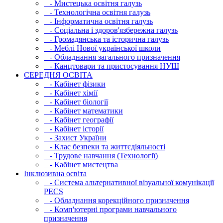
- Мистецька освітня галузь
- Технологічна освітня галузь
- Інфopматична освітня галузь
- Соціальна і здоров'язбережна галузь
- Громадянська та історична галузь
- Меблі Нової української школи
- Обладнання загального призначення
- Канцтовари та пристосування НУШ
СЕРЕДНЯ ОСВIТА
- Кабінет фізики
- Кабінет хімії
- Кабінет біології
- Кабінет математики
- Кабінет географії
- Кабінет історії
- Захист України
- Клас безпеки та життєдіяльності
- Трудове навчання (Технології)
- Кабінет мистецтва
Інклюзивна освіта
- Система альтернативної візуальної комунікації
PECS
- Обладнання корекційного призначення
- Комп'ютерні програми навчального
призначення