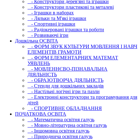
- Конструктори дерев'яні та іграшки
- Конструктори пластикові та металеві
- Іграшки в наборах
- Ляльки та М'які іграшки
- Спортивні іграшки
- Радіокеровані іграшки та роботи
- Розвиваючі ігри
Дошкільна ОСВIТА
- ФОРМ ЗВУК КУЛЬТУРИ МОВЛЕННЯ І НАВЧ
ЕЛЕМЕНТІВ ГРАМОТИ
- ФОРМ ЕЛЕМЕНТАРНИХ МАТЕМАТ
УЯВЛЕНЬ
- МОВЛЕННЄВО-ПІЗНАВАЛЬНА
ДІЯЛЬНІСТЬ
- ОБРАЗОТВОРЧА ДІЯЛЬНІСТЬ
- Стенди для дошкільних закладів
- Настільні логічні ігри та пазли
- Електронні конструктори та програмування для
дітей
- СПОРТИВНЕ ОБЛАДНАННЯ
ПОЧАТКОВА ОСВIТА
- Математична освітня галузь
- Мовно-літературна освітня галузь
- Iншомовна освітня галузь
- Природнича освітня галузь