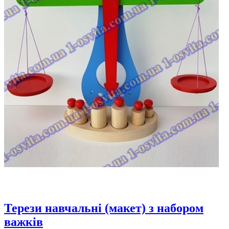
Терези навчальні (макет) з набором
важків