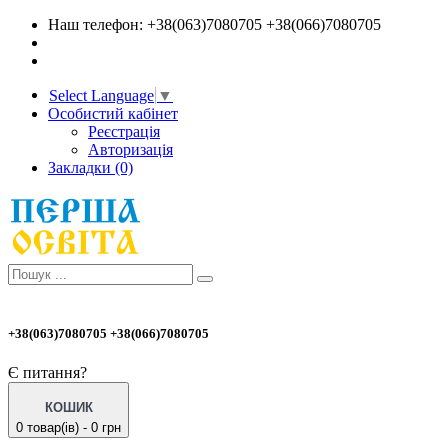
Наш телефон: +38(063)7080705 +38(066)7080705
Select Language
▼
Особистий кабінет
Реєстрація
Авторизація
Закладки (0)
+38(063)7080705 +38(066)7080705
Є питання?
КОШИК
0 товар(ів) - 0 грн