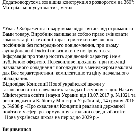
Додатково:рухома зовнішня конструкція з розворотом на 360°;
Матеріал корпусу:пластик, метал
*Увага! Зображення товару може відрізнятися від отриманого
Вами товару. Виробник залишає за собою право змінювати
комплектацію і технічні характеристики навчальних
посібників без попереднього повідомлення, при цьому
функціональні і якісні показники не погіршуються.
Інформація про товар носить довідковий характер і не є
публічною офертою. Переконливе прохання, при покупці
навчального обладнання погоджувати з менеджером важливі
для Вас характеристики, комплектацію та ціну навчального
обладнання.
Відповідає Концепції Нової української школи у
загальноосвітніх навчальних закладах I ступеня згідно Наказу
Міністерства освіти і науки України від 13.07.2017 р. №1021 та
розпорядження Кабінету Міністрів України від 14 грудня 2016
р. №988-р «Про схвалення Концепції реалізації державної
політики у сфері реформування загальної середньої освіти
«Нова українська школа на період до 2029 р.»
Ви дивилися