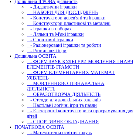
Дошкільна ІГРОВА діяльність
- Дидактични іграшки
- НАБОРИ ДЛЯ ДОСЛІДЖЕНЬ
- Конструктори дерев'яні та іграшки
- Конструктори пластикові та металеві
- Іграшки в наборах
- Ляльки та М'які іграшки
- Спортивні іграшки
- Радіокеровані іграшки та роботи
- Розвиваючі ігри
Дошкільна ОСВIТА
- ФОРМ ЗВУК КУЛЬТУРИ МОВЛЕННЯ І НАВЧ
ЕЛЕМЕНТІВ ГРАМОТИ
- ФОРМ ЕЛЕМЕНТАРНИХ МАТЕМАТ
УЯВЛЕНЬ
- МОВЛЕННЄВО-ПІЗНАВАЛЬНА
ДІЯЛЬНІСТЬ
- ОБРАЗОТВОРЧА ДІЯЛЬНІСТЬ
- Стенди для дошкільних закладів
- Настільні логічні ігри та пазли
- Електронні конструктори та програмування для
дітей
- СПОРТИВНЕ ОБЛАДНАННЯ
ПОЧАТКОВА ОСВIТА
- Математична освітня галузь