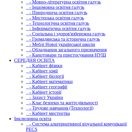
- Мовно-літературна освітня галузь
- Iншомовна освітня галузь
- Природнича освітня галузь
- Мистецька освітня галузь
- Технологічна освітня галузь
- Інфopматична освітня галузь
- Соціальна і здоров'язбережна галузь
- Громадянська та історична галузь
- Меблі Нової української школи
- Обладнання загального призначення
- Канцтовари та пристосування НУШ
СЕРЕДНЯ ОСВIТА
- Кабінет фізики
- Кабінет хімії
- Кабінет біології
- Кабінет математики
- Кабінет географії
- Кабінет історії
- Захист України
- Клас безпеки та життєдіяльності
- Трудове навчання (Технології)
- Кабінет мистецтва
Інклюзивна освіта
- Система альтернативної візуальної комунікації
PECS