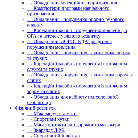
- Обладнання корекційного призначення
- Комп'ютерні програми навчального
призначення
- Обладнання - порушення опорно-рухового
апарату
- Корекційні засоби - порушення: мовлення, з
ОРА та інтелектуального розвитку
- Обладнання ЛОГОПЕДА для дітей з
порушенням мовлення
- Обладнання - порушення із зниженим слухом
та глухих
- Корекційні засоби - порушення із зниженим
слухом та глухих
- Обладнання - порушення із зниженим зором та
сліпих
- Корекційні засоби - порушення із зниженим
зором та сліпих
- Обладнання для кабінету психологічної
реабілітації
Фізичний розвиток
- М'які модулi та мати
- Спортивні кутки
- Масажно-тактильні доріжки та масажери
- Знаряддя ЛФК
- Спортивний інвентар