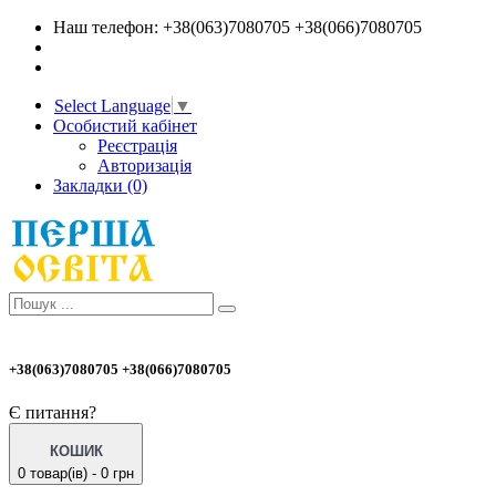
Наш телефон: +38(063)7080705 +38(066)7080705
Select Language
▼
Особистий кабінет
Реєстрація
Авторизація
Закладки (0)
+38(063)7080705 +38(066)7080705
Є питання?
КОШИК
0 товар(ів) - 0 грн