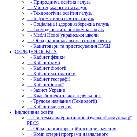
- Природнича освітня галузь
- Мистецька освітня галузь
- Технологічна освітня галузь
- Інфopматична освітня галузь
- Соціальна і здоров'язбережна галузь
- Громадянська та історична галузь
- Меблі Нової української школи
- Обладнання загального призначення
- Канцтовари та пристосування НУШ
СЕРЕДНЯ ОСВIТА
- Кабінет фізики
- Кабінет хімії
- Кабінет біології
- Кабінет математики
- Кабінет географії
- Кабінет історії
- Захист України
- Клас безпеки та життєдіяльності
- Трудове навчання (Технології)
- Кабінет мистецтва
Інклюзивна освіта
- Система альтернативної візуальної комунікації
PECS
- Обладнання корекційного призначення
- Комп'ютерні програми навчального