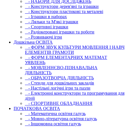
- НАБОРИ ДЛЯ ДОСЛІДЖЕНЬ
- Конструктори дерев'яні та іграшки
- Конструктори пластикові та металеві
- Іграшки в наборах
- Ляльки та М'які іграшки
- Спортивні іграшки
- Радіокеровані іграшки та роботи
- Розвиваючі ігри
Дошкільна ОСВIТА
- ФОРМ ЗВУК КУЛЬТУРИ МОВЛЕННЯ І НАВЧ
ЕЛЕМЕНТІВ ГРАМОТИ
- ФОРМ ЕЛЕМЕНТАРНИХ МАТЕМАТ
УЯВЛЕНЬ
- МОВЛЕННЄВО-ПІЗНАВАЛЬНА
ДІЯЛЬНІСТЬ
- ОБРАЗОТВОРЧА ДІЯЛЬНІСТЬ
- Стенди для дошкільних закладів
- Настільні логічні ігри та пазли
- Електронні конструктори та програмування для
дітей
- СПОРТИВНЕ ОБЛАДНАННЯ
ПОЧАТКОВА ОСВIТА
- Математична освітня галузь
- Мовно-літературна освітня галузь
- Iншомовна освітня галузь