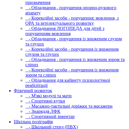
призначення
- Обладнання - порушення опорно-рухового
апарату
- Корекційні засоби - порушення: мовлення, з
ОРА та інтелектуального розвитку
- Обладнання ЛОГОПЕДА для дітей з
порушенням мовлення
- Обладнання - порушення із зниженим слухом
та глухих
- Корекційні засоби - порушення із зниженим
слухом та глухих
- Обладнання - порушення із зниженим зором та
сліпих
- Корекційні засоби - порушення із зниженим
зором та сліпих
- Обладнання для кабінету психологічної
реабілітації
Фізичний розвиток
- М'які модулi та мати
- Спортивні кутки
- Масажно-тактильні доріжки та масажери
- Знаряддя ЛФК
- Спортивний інвентар
Шкільна поліграфія
- Шкільний стенд (ПВХ)