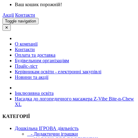
Ваш кошик порожній!
Акції
Контакти
Toggle navigation
✕
О компанії
Контакти
Оплата та доставка
Будівельним організаціям
Прайс-ліст
Керівникам освіти - електронні закупівлі
Новини та акції
Інклюзивна освіта
Насадка до логопедичного масажера Z-Vibe Bite-n-Chew
XL
КАТЕГОРІЇ
Дошкільна ІГРОВА діяльність
- Дидактични іграшки