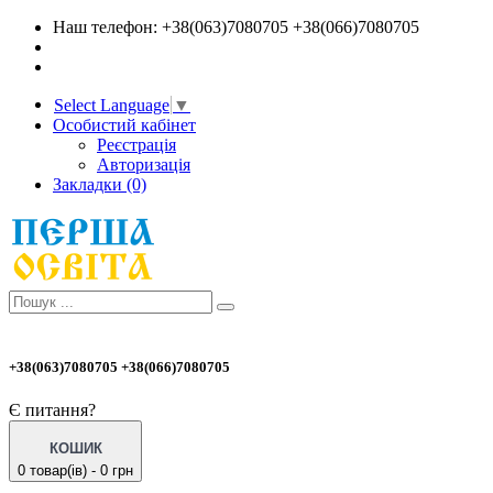
Наш телефон: +38(063)7080705 +38(066)7080705
Select Language
▼
Особистий кабінет
Реєстрація
Авторизація
Закладки (0)
+38(063)7080705 +38(066)7080705
Є питання?
КОШИК
0 товар(ів) - 0 грн