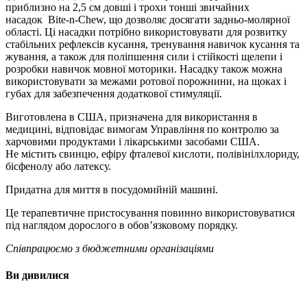
приблизно на 2,5 см довші і трохи тонші звичайних
насадок Bite-n-Chew, що дозволяє досягати задньо-молярної
області. Ці насадки потрібно використовувати для розвитку
стабільних рефлексів кусання, тренування навичок кусання та
жування, а також для поліпшення сили і стійкості щелепи і
розробки навичок мовної моторики. Насадку також можна
використовувати за межами ротової порожнини, на щоках і
губах для забезпечення додаткової стимуляції.
Виготовлена ​​в США, призначена для використання в
медицині, відповідає вимогам Управління по контролю за
харчовими продуктами і лікарськими засобами США.
Не містить свинцю, ефіру фталевої кислоти, полівінілхлориду,
бісфенолу або латексу.
Придатна для миття в посудомийній машині.
Це терапевтичне пристосування повинно використовуватися
під наглядом дорослого в обов’язковому порядку.
Співпрацюємо з бюджетними організаціями
Ви дивилися