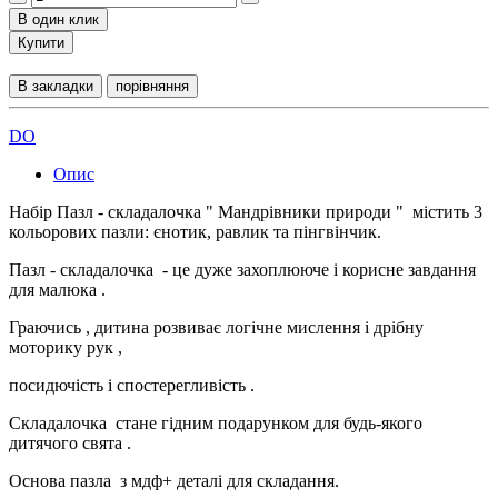
В один клик
Купити
В закладки
порівняння
DO
Опис
Набір Пазл - складалочка " Мандрівники природи " містить 3
кольорових пазли: єнотик, равлик та пінгвінчик.
Пазл - складалочка - це дуже захоплююче і корисне завдання
для малюка .
Граючись , дитина розвиває логічне мислення і дрібну
моторику рук ,
посидючість і спостерегливість .
Складалочка стане гідним подарунком для будь-якого
дитячого свята .
Основа пазла з мдф+ деталі для складання.