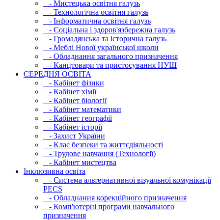
- Мистецька освітня галузь
- Технологічна освітня галузь
- Інфopматична освітня галузь
- Соціальна і здоров'язбережна галузь
- Громадянська та історична галузь
- Меблі Нової української школи
- Обладнання загального призначення
- Канцтовари та пристосування НУШ
СЕРЕДНЯ ОСВIТА
- Кабінет фізики
- Кабінет хімії
- Кабінет біології
- Кабінет математики
- Кабінет географії
- Кабінет історії
- Захист України
- Клас безпеки та життєдіяльності
- Трудове навчання (Технології)
- Кабінет мистецтва
Інклюзивна освіта
- Система альтернативної візуальної комунікації
PECS
- Обладнання корекційного призначення
- Комп'ютерні програми навчального
призначення