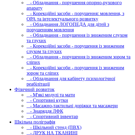
- Обладнання - порушення опорно-рухового
апарату
- Корекційні засоби - порушення: мовлення, з
ОРА та інтелектуального розвитку
- Обладнання ЛОГОПЕДА для дітей з
порушенням мовлення
- Обладнання - порушення із зниженим слухом
та глухих
- Корекційні засоби - порушення із зниженим
слухом та глухих
- Обладнання - порушення із зниженим зором та
сліпих
- Корекційні засоби - порушення із зниженим
зором та сліпих
- Обладнання для кабінету психологічної
реабілітації
Фізичний розвиток
- М'які модулi та мати
- Спортивні кутки
- Масажно-тактильні доріжки та масажери
- Знаряддя ЛФК
- Спортивний інвентар
Шкільна поліграфія
- Шкільний стенд (ПВХ)
- ДРУК НА ТКАНИНІ