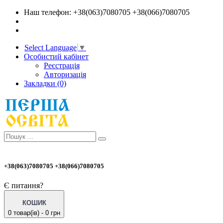
Наш телефон: +38(063)7080705 +38(066)7080705
Select Language
▼
Особистий кабінет
Реєстрація
Авторизація
Закладки (0)
+38(063)7080705 +38(066)7080705
Є питання?
КОШИК
0 товар(ів) - 0 грн