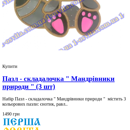
Купити
Пазл - складалочка " Мандрівники
природи " (3 шт)
Набір Пазл - складалочка " Мандрівники природи " містить 3
кольорових пазли: єнотик, равл..
1490 грн