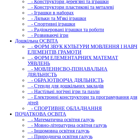
- Конструктори дерев'яні та іграшки
- Конструктори пластикові та металеві
- Іграшки в наборах
- Ляльки та М'які іграшки
- Спортивні іграшки
- Радіокеровані іграшки та роботи
- Розвиваючі ігри
Дошкільна ОСВIТА
- ФОРМ ЗВУК КУЛЬТУРИ МОВЛЕННЯ І НАВЧ
ЕЛЕМЕНТІВ ГРАМОТИ
- ФОРМ ЕЛЕМЕНТАРНИХ МАТЕМАТ
УЯВЛЕНЬ
- МОВЛЕННЄВО-ПІЗНАВАЛЬНА
ДІЯЛЬНІСТЬ
- ОБРАЗОТВОРЧА ДІЯЛЬНІСТЬ
- Стенди для дошкільних закладів
- Настільні логічні ігри та пазли
- Електронні конструктори та програмування для
дітей
- СПОРТИВНЕ ОБЛАДНАННЯ
ПОЧАТКОВА ОСВIТА
- Математична освітня галузь
- Мовно-літературна освітня галузь
- Iншомовна освітня галузь
- Природнича освітня галузь