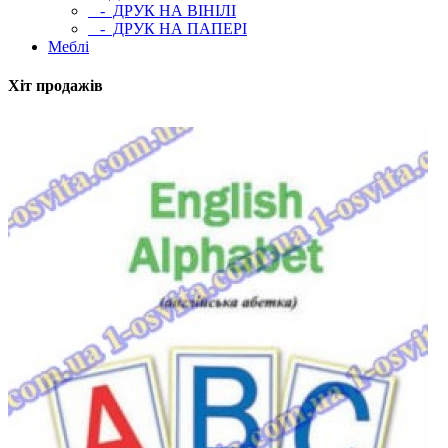
- ДРУК НА ВІНІЛІ
- ДРУК НА ПАПЕРІ
Меблі
Хіт продажів