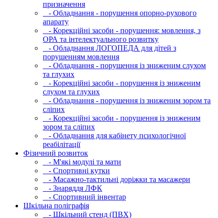
призначення
- Обладнання - порушення опорно-рухового
апарату
- Корекційні засоби - порушення: мовлення, з
ОРА та інтелектуального розвитку
- Обладнання ЛОГОПЕДА для дітей з
порушенням мовлення
- Обладнання - порушення із зниженим слухом
та глухих
- Корекційні засоби - порушення із зниженим
слухом та глухих
- Обладнання - порушення із зниженим зором та
сліпих
- Корекційні засоби - порушення із зниженим
зором та сліпих
- Обладнання для кабінету психологічної
реабілітації
Фізичний розвиток
- М'які модулi та мати
- Спортивні кутки
- Масажно-тактильні доріжки та масажери
- Знаряддя ЛФК
- Спортивний інвентар
Шкільна поліграфія
- Шкільний стенд (ПВХ)