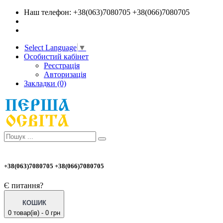
Наш телефон: +38(063)7080705 +38(066)7080705
Select Language
▼
Особистий кабінет
Реєстрація
Авторизація
Закладки (0)
+38(063)7080705 +38(066)7080705
Є питання?
КОШИК
0 товар(ів) - 0 грн