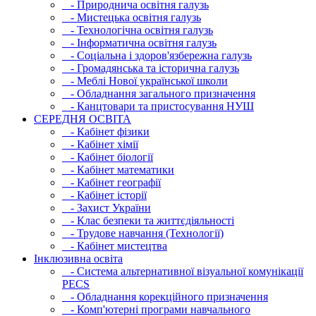
- Природнича освітня галузь
- Мистецька освітня галузь
- Технологічна освітня галузь
- Інфopматична освітня галузь
- Соціальна і здоров'язбережна галузь
- Громадянська та історична галузь
- Меблі Нової української школи
- Обладнання загального призначення
- Канцтовари та пристосування НУШ
СЕРЕДНЯ ОСВIТА
- Кабінет фізики
- Кабінет хімії
- Кабінет біології
- Кабінет математики
- Кабінет географії
- Кабінет історії
- Захист України
- Клас безпеки та життєдіяльності
- Трудове навчання (Технології)
- Кабінет мистецтва
Інклюзивна освіта
- Система альтернативної візуальної комунікації
PECS
- Обладнання корекційного призначення
- Комп'ютерні програми навчального