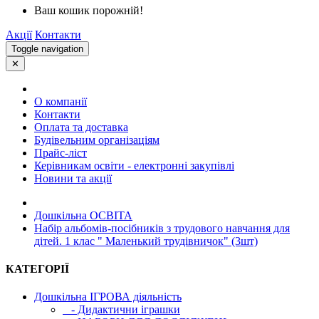
Ваш кошик порожній!
Акції
Контакти
Toggle navigation
✕
О компанії
Контакти
Оплата та доставка
Будівельним організаціям
Прайс-ліст
Керівникам освіти - електронні закупівлі
Новини та акції
Дошкільна ОСВIТА
Набір альбомів-посібників з трудового навчання для
дітей. 1 клас " Маленький трудівничок" (3шт)
КАТЕГОРІЇ
Дошкільна ІГРОВА діяльність
- Дидактични іграшки