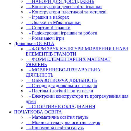
- НАБОРИ ДЛЯ ДОСЛІДЖЕНЬ
- Конструктори дерев'яні та іграшки
- Конструктори пластикові та металеві
- Іграшки в наборах
- Ляльки та М'які іграшки
- Спортивні іграшки
- Радіокеровані іграшки та роботи
- Розвиваючі ігри
Дошкільна ОСВIТА
- ФОРМ ЗВУК КУЛЬТУРИ МОВЛЕННЯ І НАВЧ
ЕЛЕМЕНТІВ ГРАМОТИ
- ФОРМ ЕЛЕМЕНТАРНИХ МАТЕМАТ
УЯВЛЕНЬ
- МОВЛЕННЄВО-ПІЗНАВАЛЬНА
ДІЯЛЬНІСТЬ
- ОБРАЗОТВОРЧА ДІЯЛЬНІСТЬ
- Стенди для дошкільних закладів
- Настільні логічні ігри та пазли
- Електронні конструктори та програмування для
дітей
- СПОРТИВНЕ ОБЛАДНАННЯ
ПОЧАТКОВА ОСВIТА
- Математична освітня галузь
- Мовно-літературна освітня галузь
- Iншомовна освітня галузь