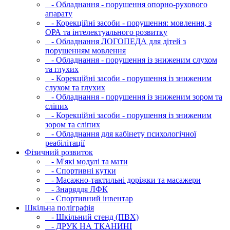
- Обладнання - порушення опорно-рухового
апарату
- Корекційні засоби - порушення: мовлення, з
ОРА та інтелектуального розвитку
- Обладнання ЛОГОПЕДА для дітей з
порушенням мовлення
- Обладнання - порушення із зниженим слухом
та глухих
- Корекційні засоби - порушення із зниженим
слухом та глухих
- Обладнання - порушення із зниженим зором та
сліпих
- Корекційні засоби - порушення із зниженим
зором та сліпих
- Обладнання для кабінету психологічної
реабілітації
Фізичний розвиток
- М'які модулi та мати
- Спортивні кутки
- Масажно-тактильні доріжки та масажери
- Знаряддя ЛФК
- Спортивний інвентар
Шкільна поліграфія
- Шкільний стенд (ПВХ)
- ДРУК НА ТКАНИНІ