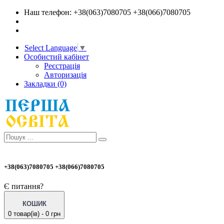
Наш телефон: +38(063)7080705 +38(066)7080705
Select Language
▼
Особистий кабінет
Реєстрація
Авторизація
Закладки (0)
+38(063)7080705 +38(066)7080705
Є питання?
КОШИК
0 товар(ів) - 0 грн