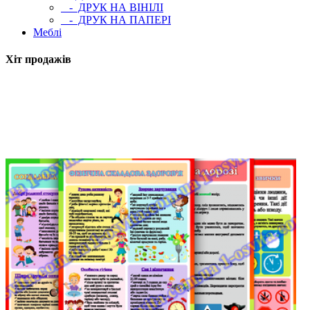
- ДРУК НА ВІНІЛІ
- ДРУК НА ПАПЕРІ
Меблі
Хіт продажів