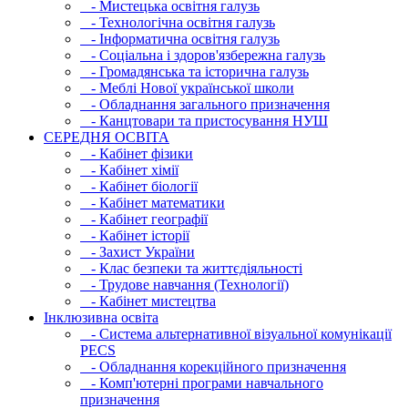
- Мистецька освітня галузь
- Технологічна освітня галузь
- Інфopматична освітня галузь
- Соціальна і здоров'язбережна галузь
- Громадянська та історична галузь
- Меблі Нової української школи
- Обладнання загального призначення
- Канцтовари та пристосування НУШ
СЕРЕДНЯ ОСВIТА
- Кабінет фізики
- Кабінет хімії
- Кабінет біології
- Кабінет математики
- Кабінет географії
- Кабінет історії
- Захист України
- Клас безпеки та життєдіяльності
- Трудове навчання (Технології)
- Кабінет мистецтва
Інклюзивна освіта
- Система альтернативної візуальної комунікації
PECS
- Обладнання корекційного призначення
- Комп'ютерні програми навчального
призначення