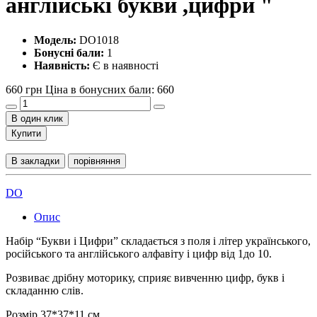
англійські букви ,цифри "
Модель:
DO1018
Бонусні бали:
1
Наявність:
Є в наявності
660 грн
Ціна в бонусних бали: 660
В один клик
Купити
В закладки
порівняння
DO
Опис
Набір “Букви і Цифри” складається з поля і літер українського,
російського та англійського алфавіту і цифр від 1до 10.
Розвиває дрібну моторику, сприяє вивченню цифр, букв і
складанню слів.
Розмір 37*37*11 см