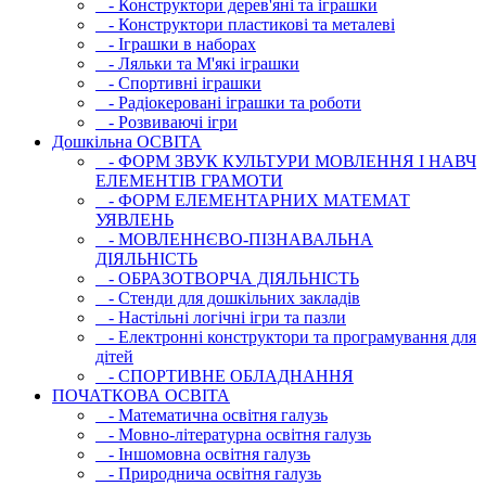
- Конструктори дерев'яні та іграшки
- Конструктори пластикові та металеві
- Іграшки в наборах
- Ляльки та М'які іграшки
- Спортивні іграшки
- Радіокеровані іграшки та роботи
- Розвиваючі ігри
Дошкільна ОСВIТА
- ФОРМ ЗВУК КУЛЬТУРИ МОВЛЕННЯ І НАВЧ
ЕЛЕМЕНТІВ ГРАМОТИ
- ФОРМ ЕЛЕМЕНТАРНИХ МАТЕМАТ
УЯВЛЕНЬ
- МОВЛЕННЄВО-ПІЗНАВАЛЬНА
ДІЯЛЬНІСТЬ
- ОБРАЗОТВОРЧА ДІЯЛЬНІСТЬ
- Стенди для дошкільних закладів
- Настільні логічні ігри та пазли
- Електронні конструктори та програмування для
дітей
- СПОРТИВНЕ ОБЛАДНАННЯ
ПОЧАТКОВА ОСВIТА
- Математична освітня галузь
- Мовно-літературна освітня галузь
- Iншомовна освітня галузь
- Природнича освітня галузь