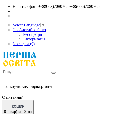
Наш телефон: +38(063)7080705 +38(066)7080705
Select Language
▼
Особистий кабінет
Реєстрація
Авторизація
Закладки (0)
+38(063)7080705 +38(066)7080705
Є питання?
КОШИК
0 товар(ів) - 0 грн