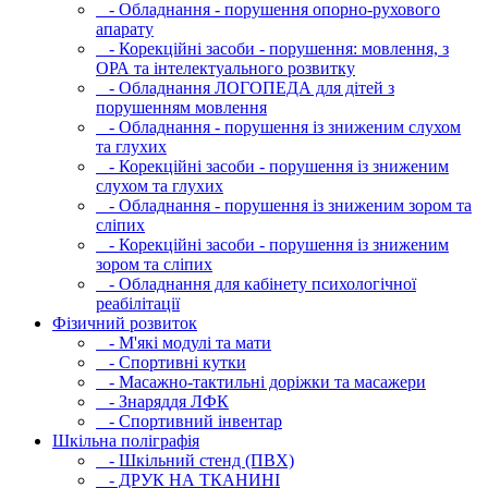
- Обладнання - порушення опорно-рухового
апарату
- Корекційні засоби - порушення: мовлення, з
ОРА та інтелектуального розвитку
- Обладнання ЛОГОПЕДА для дітей з
порушенням мовлення
- Обладнання - порушення із зниженим слухом
та глухих
- Корекційні засоби - порушення із зниженим
слухом та глухих
- Обладнання - порушення із зниженим зором та
сліпих
- Корекційні засоби - порушення із зниженим
зором та сліпих
- Обладнання для кабінету психологічної
реабілітації
Фізичний розвиток
- М'які модулi та мати
- Спортивні кутки
- Масажно-тактильні доріжки та масажери
- Знаряддя ЛФК
- Спортивний інвентар
Шкільна поліграфія
- Шкільний стенд (ПВХ)
- ДРУК НА ТКАНИНІ