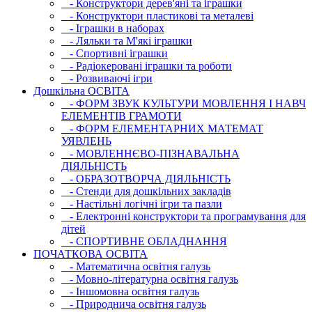
- Конструктори дерев'яні та іграшки
- Конструктори пластикові та металеві
- Іграшки в наборах
- Ляльки та М'які іграшки
- Спортивні іграшки
- Радіокеровані іграшки та роботи
- Розвиваючі ігри
Дошкільна ОСВIТА
- ФОРМ ЗВУК КУЛЬТУРИ МОВЛЕННЯ І НАВЧ
ЕЛЕМЕНТІВ ГРАМОТИ
- ФОРМ ЕЛЕМЕНТАРНИХ МАТЕМАТ
УЯВЛЕНЬ
- МОВЛЕННЄВО-ПІЗНАВАЛЬНА
ДІЯЛЬНІСТЬ
- ОБРАЗОТВОРЧА ДІЯЛЬНІСТЬ
- Стенди для дошкільних закладів
- Настільні логічні ігри та пазли
- Електронні конструктори та програмування для
дітей
- СПОРТИВНЕ ОБЛАДНАННЯ
ПОЧАТКОВА ОСВIТА
- Математична освітня галузь
- Мовно-літературна освітня галузь
- Iншомовна освітня галузь
- Природнича освітня галузь