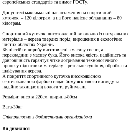
європейських стандартів та вимог ГОСТу.
Допустимі максимальні навантаження на спортивний
куточок – 120 кілограм, а на його навісне обладнання – 80
кілограм.
Спортивний куточок виготовлений виключно із натуральних
матеріалів – дерева твердих порід, вирощених в екологічно
чистих областях України.
Бічні стійки виробу виготовлені з масиву сосни, а
перекладини з масиву бука. Його висока якість, надійність та
довговічність гарантує чітке дотримання технологічного
процесу підготовки матеріалу – ретельне сушіння, обробка та
шліфування дерева.
А покриття спортивного куточка високоякісною
сертифікованою фарбою надає йому яскравого вигляду та
надійно захищає від вологи та руйнувань.
Розміри: висота 220см, ширина-80см
Вага-30кг
Співпрацюємо з бюджетними організаціями
Ви дивилися