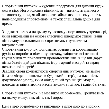
Спортивний куточок - чудовий подарунок для дитини будь-
якого віку. Його головна відмінність - наявність дитячого
знімного турніка, який дозволяє займатися на ньому навіть
наймолодшим спортсменам, а також спеціальна дошка для
преса.
Завдяки заняттям на цьому сучасному спортивному тренажері,
який виконаний на основі класичної шведської стінки, ваші
діти стануть сильними та спритними, гнучкими та
витривалими.
Спортивний куточок допомагає розвинути координацію
рухів та виробити відмінну поставу, зміцнити всі основні
групи м'язів та покращити кровопостачання. А ще він дарує
дітям безліч ідей для цікавих ігор, гарний настрій та заряд
позитивної енергії!
Завдяки своїй компактності спортивний куточок не займе
багато місця і впишеться в будь-який інтер'єр, а наявність
додаткового упору, яким обладнаний турнік цієї моделі,
дозволить займатися на ньому зможуть і дітям, і їхнім батькам.
Спортивний куточок не має вікових обмежень. Тренуватись
на ньому можуть як діти, так і дорослі.
Цей виріб розроблено та виконано відповідно до високих