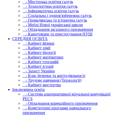
- Мистецька освітня галузь
- Технологічна освітня галузь
- Інфopматична освітня галузь
- Соціальна і здоров'язбережна галузь
- Громадянська та історична галузь
- Меблі Нової української школи
- Обладнання загального призначення
- Канцтовари та пристосування НУШ
СЕРЕДНЯ ОСВIТА
- Кабінет фізики
- Кабінет хімії
- Кабінет біології
- Кабінет математики
- Кабінет географії
- Кабінет історії
- Захист України
- Клас безпеки та життєдіяльності
- Трудове навчання (Технології)
- Кабінет мистецтва
Інклюзивна освіта
- Система альтернативної візуальної комунікації
PECS
- Обладнання корекційного призначення
- Комп'ютерні програми навчального
призначення