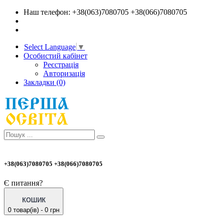
Наш телефон: +38(063)7080705 +38(066)7080705
Select Language
▼
Особистий кабінет
Реєстрація
Авторизація
Закладки (0)
+38(063)7080705 +38(066)7080705
Є питання?
КОШИК
0 товар(ів) - 0 грн