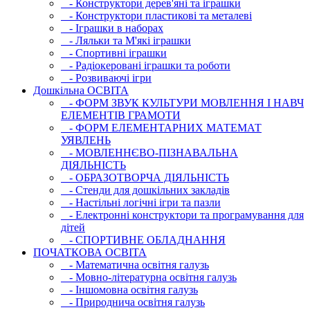
- Конструктори дерев'яні та іграшки
- Конструктори пластикові та металеві
- Іграшки в наборах
- Ляльки та М'які іграшки
- Спортивні іграшки
- Радіокеровані іграшки та роботи
- Розвиваючі ігри
Дошкільна ОСВIТА
- ФОРМ ЗВУК КУЛЬТУРИ МОВЛЕННЯ І НАВЧ
ЕЛЕМЕНТІВ ГРАМОТИ
- ФОРМ ЕЛЕМЕНТАРНИХ МАТЕМАТ
УЯВЛЕНЬ
- МОВЛЕННЄВО-ПІЗНАВАЛЬНА
ДІЯЛЬНІСТЬ
- ОБРАЗОТВОРЧА ДІЯЛЬНІСТЬ
- Стенди для дошкільних закладів
- Настільні логічні ігри та пазли
- Електронні конструктори та програмування для
дітей
- СПОРТИВНЕ ОБЛАДНАННЯ
ПОЧАТКОВА ОСВIТА
- Математична освітня галузь
- Мовно-літературна освітня галузь
- Iншомовна освітня галузь
- Природнича освітня галузь