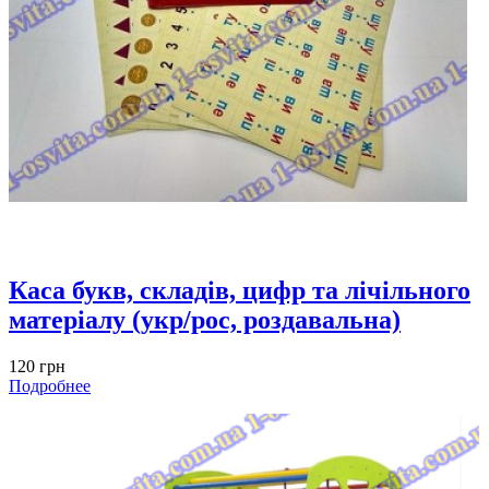
Каса букв, складів, цифр та лічільного
матеріалу (укр/рос, роздавальна)
120 грн
Подробнее