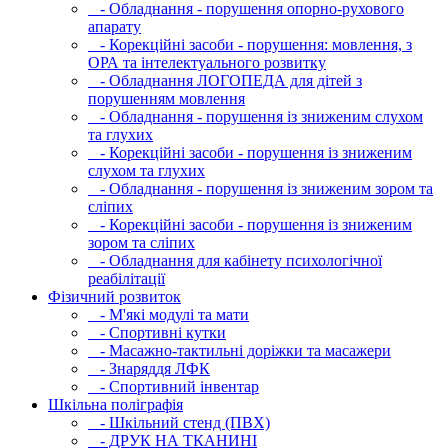
- Обладнання - порушення опорно-рухового
апарату
- Корекційні засоби - порушення: мовлення, з
ОРА та інтелектуального розвитку
- Обладнання ЛОГОПЕДА для дітей з
порушенням мовлення
- Обладнання - порушення із зниженим слухом
та глухих
- Корекційні засоби - порушення із зниженим
слухом та глухих
- Обладнання - порушення із зниженим зором та
сліпих
- Корекційні засоби - порушення із зниженим
зором та сліпих
- Обладнання для кабінету психологічної
реабілітації
Фізичний розвиток
- М'які модулi та мати
- Спортивні кутки
- Масажно-тактильні доріжки та масажери
- Знаряддя ЛФК
- Спортивний інвентар
Шкільна поліграфія
- Шкільний стенд (ПВХ)
- ДРУК НА ТКАНИНІ