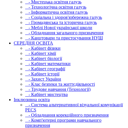
- Мистецька освітня галузь
- Технологічна освітня галузь
- Інфopматична освітня галузь
- Соціальна і здоров'язбережна галузь
- Громадянська та історична галузь
- Меблі Нової української школи
- Обладнання загального призначення
- Канцтовари та пристосування НУШ
СЕРЕДНЯ ОСВIТА
- Кабінет фізики
- Кабінет хімії
- Кабінет біології
- Кабінет математики
- Кабінет географії
- Кабінет історії
- Захист України
- Клас безпеки та життєдіяльності
- Трудове навчання (Технології)
- Кабінет мистецтва
Інклюзивна освіта
- Система альтернативної візуальної комунікації
PECS
- Обладнання корекційного призначення
- Комп'ютерні програми навчального
призначення