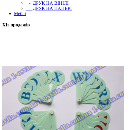
- ДРУК НА ВІНІЛІ
- ДРУК НА ПАПЕРІ
Меблі
Хіт продажів