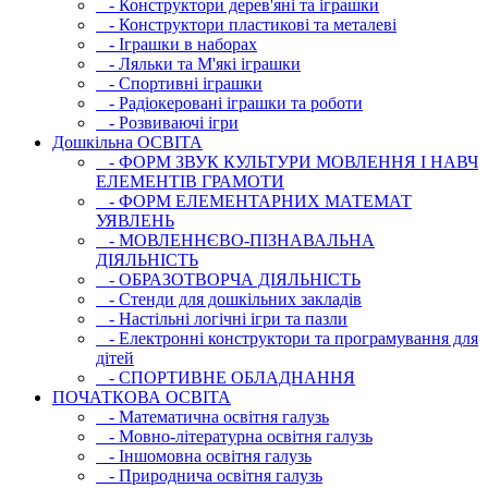
- Конструктори дерев'яні та іграшки
- Конструктори пластикові та металеві
- Іграшки в наборах
- Ляльки та М'які іграшки
- Спортивні іграшки
- Радіокеровані іграшки та роботи
- Розвиваючі ігри
Дошкільна ОСВIТА
- ФОРМ ЗВУК КУЛЬТУРИ МОВЛЕННЯ І НАВЧ
ЕЛЕМЕНТІВ ГРАМОТИ
- ФОРМ ЕЛЕМЕНТАРНИХ МАТЕМАТ
УЯВЛЕНЬ
- МОВЛЕННЄВО-ПІЗНАВАЛЬНА
ДІЯЛЬНІСТЬ
- ОБРАЗОТВОРЧА ДІЯЛЬНІСТЬ
- Стенди для дошкільних закладів
- Настільні логічні ігри та пазли
- Електронні конструктори та програмування для
дітей
- СПОРТИВНЕ ОБЛАДНАННЯ
ПОЧАТКОВА ОСВIТА
- Математична освітня галузь
- Мовно-літературна освітня галузь
- Iншомовна освітня галузь
- Природнича освітня галузь