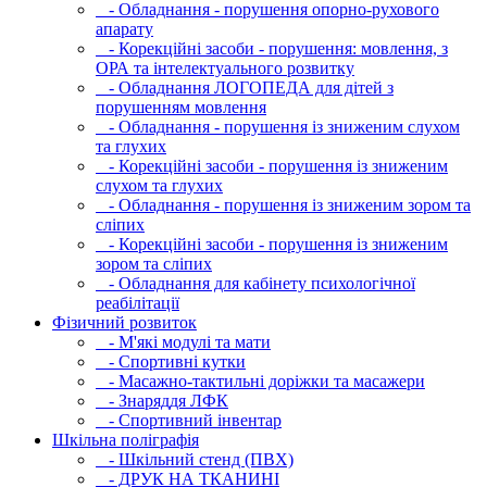
- Обладнання - порушення опорно-рухового
апарату
- Корекційні засоби - порушення: мовлення, з
ОРА та інтелектуального розвитку
- Обладнання ЛОГОПЕДА для дітей з
порушенням мовлення
- Обладнання - порушення із зниженим слухом
та глухих
- Корекційні засоби - порушення із зниженим
слухом та глухих
- Обладнання - порушення із зниженим зором та
сліпих
- Корекційні засоби - порушення із зниженим
зором та сліпих
- Обладнання для кабінету психологічної
реабілітації
Фізичний розвиток
- М'які модулi та мати
- Спортивні кутки
- Масажно-тактильні доріжки та масажери
- Знаряддя ЛФК
- Спортивний інвентар
Шкільна поліграфія
- Шкільний стенд (ПВХ)
- ДРУК НА ТКАНИНІ