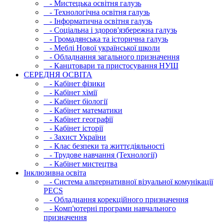
- Мистецька освітня галузь
- Технологічна освітня галузь
- Інфopматична освітня галузь
- Соціальна і здоров'язбережна галузь
- Громадянська та історична галузь
- Меблі Нової української школи
- Обладнання загального призначення
- Канцтовари та пристосування НУШ
СЕРЕДНЯ ОСВIТА
- Кабінет фізики
- Кабінет хімії
- Кабінет біології
- Кабінет математики
- Кабінет географії
- Кабінет історії
- Захист України
- Клас безпеки та життєдіяльності
- Трудове навчання (Технології)
- Кабінет мистецтва
Інклюзивна освіта
- Система альтернативної візуальної комунікації
PECS
- Обладнання корекційного призначення
- Комп'ютерні програми навчального
призначення