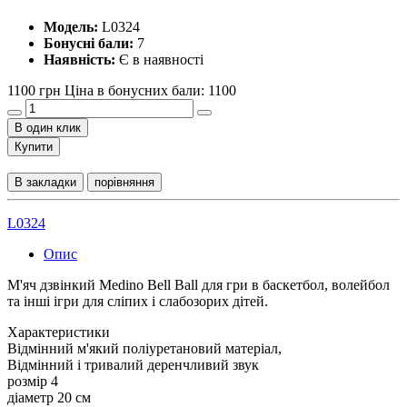
Модель:
L0324
Бонусні бали:
7
Наявність:
Є в наявності
1100 грн
Ціна в бонусних бали: 1100
В один клик
Купити
В закладки
порівняння
L0324
Опис
М'яч дзвінкий Medino Bell Ball для гри в баскетбол, волейбол
та інші ігри для сліпих і слабозорих дітей.
Характеристики
Відмінний м'який поліуретановий матеріал,
Відмінний і тривалий деренчливий звук
розмір 4
діаметр 20 см