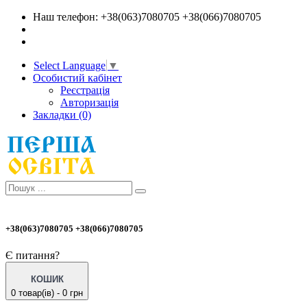
Наш телефон: +38(063)7080705 +38(066)7080705
Select Language
▼
Особистий кабінет
Реєстрація
Авторизація
Закладки (0)
+38(063)7080705 +38(066)7080705
Є питання?
КОШИК
0 товар(ів) - 0 грн