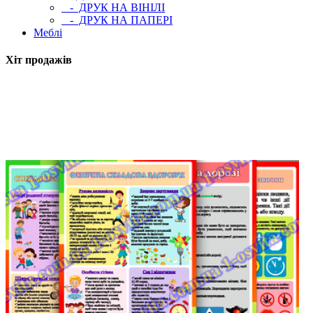
- ДРУК НА ВІНІЛІ
- ДРУК НА ПАПЕРІ
Меблі
Хіт продажів