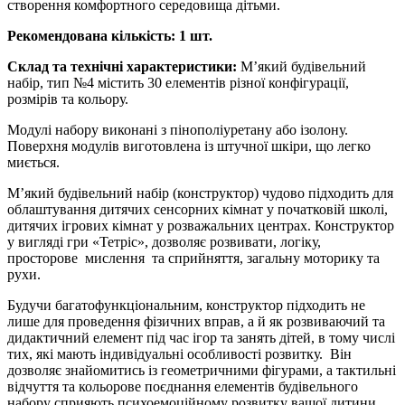
створення комфортного середовища дітьми.
Рекомендована кількість: 1 шт.
Склад та технічні характеристики:
М’який будівельний
набір, тип №4 містить 30 елементів різної конфігурації,
розмірів та кольору.
Модулі набору виконані з пінополіуретану або ізолону.
Поверхня модулів виготовлена із штучної шкіри, що легко
миється.
М’який будівельний набір (конструктор) чудово підходить для
облаштування дитячих сенсорних кімнат у початковій школі,
дитячих ігрових кімнат у розважальних центрах. Конструктор
у вигляді гри «Тетріс», дозволяє розвивати, логіку,
просторове мислення та сприйняття, загальну моторику та
рухи.
Будучи багатофункціональним, конструктор підходить не
лише для проведення фізичних вправ, а й як розвиваючий та
дидактичний елемент під час ігор та занять дітей, в тому числі
тих, які мають індивідуальні особливості розвитку. Він
дозволяє знайомитись із геометричними фігурами, а тактильні
відчуття та кольорове поєднання елементів будівельного
набору сприяють психоемоційному розвитку вашої дитини,