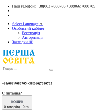
Наш телефон: +38(063)7080705 +38(066)7080705
Select Language
▼
Особистий кабінет
Реєстрація
Авторизація
Закладки (0)
+38(063)7080705 +38(066)7080705
Є питання?
КОШИК
0 товар(ів) - 0 грн