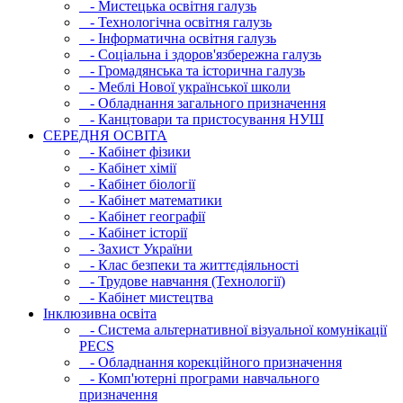
- Мистецька освітня галузь
- Технологічна освітня галузь
- Інфopматична освітня галузь
- Соціальна і здоров'язбережна галузь
- Громадянська та історична галузь
- Меблі Нової української школи
- Обладнання загального призначення
- Канцтовари та пристосування НУШ
СЕРЕДНЯ ОСВIТА
- Кабінет фізики
- Кабінет хімії
- Кабінет біології
- Кабінет математики
- Кабінет географії
- Кабінет історії
- Захист України
- Клас безпеки та життєдіяльності
- Трудове навчання (Технології)
- Кабінет мистецтва
Інклюзивна освіта
- Система альтернативної візуальної комунікації
PECS
- Обладнання корекційного призначення
- Комп'ютерні програми навчального
призначення