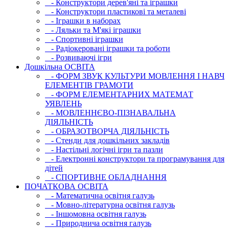
- Конструктори дерев'яні та іграшки
- Конструктори пластикові та металеві
- Іграшки в наборах
- Ляльки та М'які іграшки
- Спортивні іграшки
- Радіокеровані іграшки та роботи
- Розвиваючі ігри
Дошкільна ОСВIТА
- ФОРМ ЗВУК КУЛЬТУРИ МОВЛЕННЯ І НАВЧ
ЕЛЕМЕНТІВ ГРАМОТИ
- ФОРМ ЕЛЕМЕНТАРНИХ МАТЕМАТ
УЯВЛЕНЬ
- МОВЛЕННЄВО-ПІЗНАВАЛЬНА
ДІЯЛЬНІСТЬ
- ОБРАЗОТВОРЧА ДІЯЛЬНІСТЬ
- Стенди для дошкільних закладів
- Настільні логічні ігри та пазли
- Електронні конструктори та програмування для
дітей
- СПОРТИВНЕ ОБЛАДНАННЯ
ПОЧАТКОВА ОСВIТА
- Математична освітня галузь
- Мовно-літературна освітня галузь
- Iншомовна освітня галузь
- Природнича освітня галузь