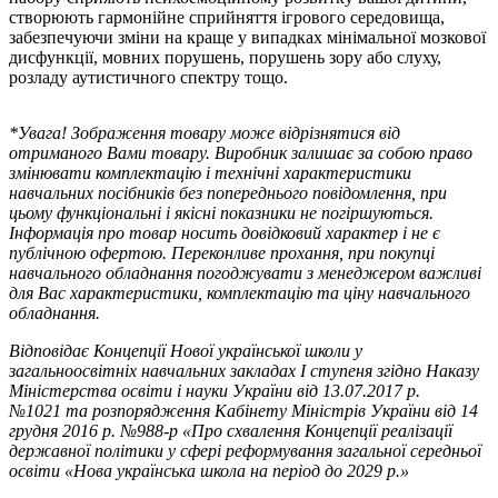
створюють гармонійне сприйняття ігрового середовища,
забезпечуючи зміни на краще у випадках мінімальної мозкової
дисфункції, мовних порушень, порушень зору або слуху,
розладу аутистичного спектру тощо.
*Увага! Зображення товару може відрізнятися від
отриманого Вами товару. Виробник залишає за собою право
змінювати комплектацію і технічні характеристики
навчальних посібників без попереднього повідомлення, при
цьому функціональні і якісні показники не погіршуються.
Інформація про товар носить довідковий характер і не є
публічною офертою.
Переконливе прохання, при покупці
навчального обладнання погоджувати з менеджером важливі
для Вас характеристики, комплектацію та ціну навчального
обладнання.
Відповідає Концепції Нової української школи у
загальноосвітніх навчальних закладах I ступеня згідно Наказу
Міністерства освіти і науки України від 13.07.2017 р.
№1021 та розпорядження Кабінету Міністрів України від 14
грудня 2016 р. №988-р «Про схвалення Концепції реалізації
державної політики у сфері реформування загальної середньої
освіти «Нова українська школа на період до 2029 р.»