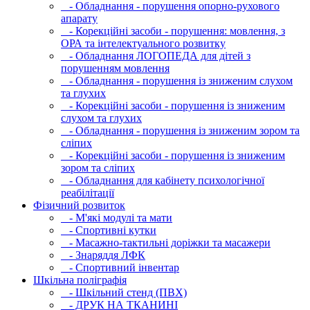
- Обладнання - порушення опорно-рухового
апарату
- Корекційні засоби - порушення: мовлення, з
ОРА та інтелектуального розвитку
- Обладнання ЛОГОПЕДА для дітей з
порушенням мовлення
- Обладнання - порушення із зниженим слухом
та глухих
- Корекційні засоби - порушення із зниженим
слухом та глухих
- Обладнання - порушення із зниженим зором та
сліпих
- Корекційні засоби - порушення із зниженим
зором та сліпих
- Обладнання для кабінету психологічної
реабілітації
Фізичний розвиток
- М'які модулi та мати
- Спортивні кутки
- Масажно-тактильні доріжки та масажери
- Знаряддя ЛФК
- Спортивний інвентар
Шкільна поліграфія
- Шкільний стенд (ПВХ)
- ДРУК НА ТКАНИНІ