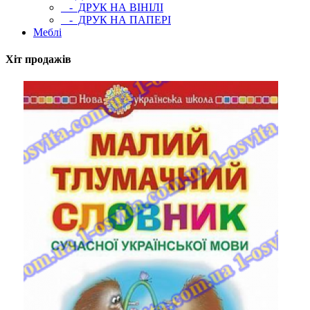
- ДРУК НА ВІНІЛІ
- ДРУК НА ПАПЕРІ
Меблі
Хіт продажів