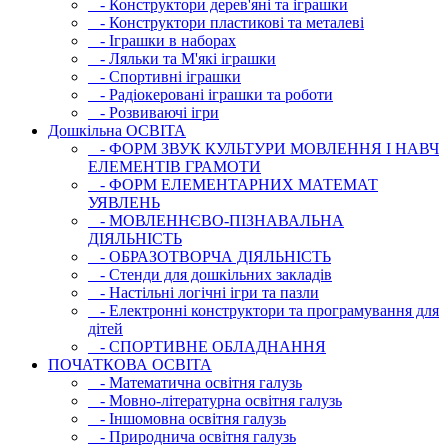
- Конструктори дерев'яні та іграшки
- Конструктори пластикові та металеві
- Іграшки в наборах
- Ляльки та М'які іграшки
- Спортивні іграшки
- Радіокеровані іграшки та роботи
- Розвиваючі ігри
Дошкільна ОСВIТА
- ФОРМ ЗВУК КУЛЬТУРИ МОВЛЕННЯ І НАВЧ
ЕЛЕМЕНТІВ ГРАМОТИ
- ФОРМ ЕЛЕМЕНТАРНИХ МАТЕМАТ
УЯВЛЕНЬ
- МОВЛЕННЄВО-ПІЗНАВАЛЬНА
ДІЯЛЬНІСТЬ
- ОБРАЗОТВОРЧА ДІЯЛЬНІСТЬ
- Стенди для дошкільних закладів
- Настільні логічні ігри та пазли
- Електронні конструктори та програмування для
дітей
- СПОРТИВНЕ ОБЛАДНАННЯ
ПОЧАТКОВА ОСВIТА
- Математична освітня галузь
- Мовно-літературна освітня галузь
- Iншомовна освітня галузь
- Природнича освітня галузь