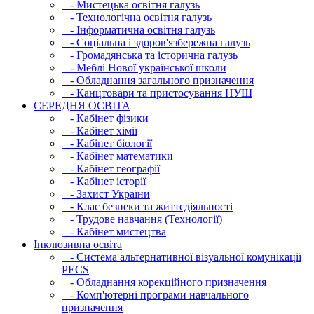
- Мистецька освітня галузь
- Технологічна освітня галузь
- Інфopматична освітня галузь
- Соціальна і здоров'язбережна галузь
- Громадянська та історична галузь
- Меблі Нової української школи
- Обладнання загального призначення
- Канцтовари та пристосування НУШ
СЕРЕДНЯ ОСВIТА
- Кабінет фізики
- Кабінет хімії
- Кабінет біології
- Кабінет математики
- Кабінет географії
- Кабінет історії
- Захист України
- Клас безпеки та життєдіяльності
- Трудове навчання (Технології)
- Кабінет мистецтва
Інклюзивна освіта
- Система альтернативної візуальної комунікації
PECS
- Обладнання корекційного призначення
- Комп'ютерні програми навчального
призначення