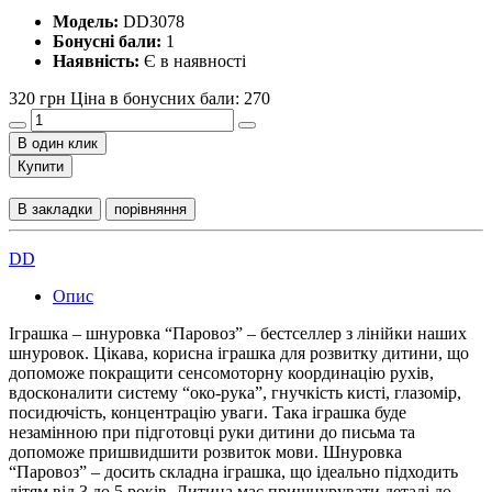
Модель:
DD3078
Бонусні бали:
1
Наявність:
Є в наявності
320 грн
Ціна в бонусних бали: 270
В один клик
Купити
В закладки
порівняння
DD
Опис
Іграшка – шнуровка “Паровоз” – бестселлер з лінійки наших
шнуровок. Цікава, корисна іграшка для розвитку дитини, що
допоможе покращити сенсомоторну координацію рухів,
вдосконалити систему “око-рука”, гнучкість кисті, глазомір,
посидючість, концентрацію уваги. Така іграшка буде
незамінною при підготовці руки дитини до письма та
допоможе пришвидшити розвиток мови. Шнуровка
“Паровоз” – досить складна іграшка, що ідеально підходить
дітям від 3 до 5 років. Дитина має пришнурувати деталі до