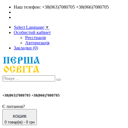
Наш телефон: +38(063)7080705 +38(066)7080705
Select Language
▼
Особистий кабінет
Реєстрація
Авторизація
Закладки (0)
+38(063)7080705 +38(066)7080705
Є питання?
КОШИК
0 товар(ів) - 0 грн