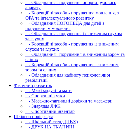
- Обладнання - порушення опорно-рухового
апарату
- Корекційні засоби - порушення: мовлення, з
ОРА та інтелектуального розвитку
- Обладнання ЛОГОПЕДА для дітей з
порушенням мовлення
- Обладнання - порушення із зниженим слухом
та глухих
- Корекційні засоби - порушення із зниженим
слухом та глухих
- Обладнання - порушення із зниженим зором та
сліпих
- Корекційні засоби - порушення із зниженим
зором та сліпих
- Обладнання для кабінету психологічної
реабілітації
Фізичний розвиток
- М'які модулi та мати
- Спортивні кутки
- Масажно-тактильні доріжки та масажери
- Знаряддя ЛФК
- Спортивний інвентар
Шкільна поліграфія
- Шкільний стенд (ПВХ)
- ДРУК НА ТКАНИНІ