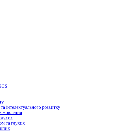
PECS
ту
 та інтелектуального розвитку
м мовлення
глухих
ом та глухих
ліпих