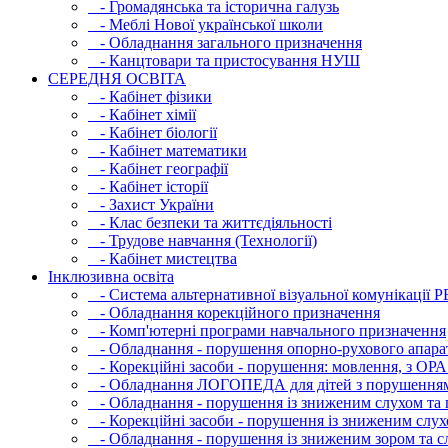
- Громадянська та історична галузь
- Меблі Нової української школи
- Обладнання загального призначення
- Канцтовари та пристосування НУШ
СЕРЕДНЯ ОСВIТА
- Кабінет фізики
- Кабінет хімії
- Кабінет біології
- Кабінет математики
- Кабінет географії
- Кабінет історії
- Захист України
- Клас безпеки та життєдіяльності
- Трудове навчання (Технології)
- Кабінет мистецтва
Інклюзивна освіта
- Система альтернативної візуальної комунікації 
- Обладнання корекційного призначення
- Комп'ютерні програми навчального призначення
- Обладнання - порушення опорно-рухового апара
- Корекційні засоби - порушення: мовлення, з ОРА
- Обладнання ЛОГОПЕДА для дітей з порушення
- Обладнання - порушення із зниженим слухом та 
- Корекційні засоби - порушення із зниженим слух
- Обладнання - порушення із зниженим зором та с