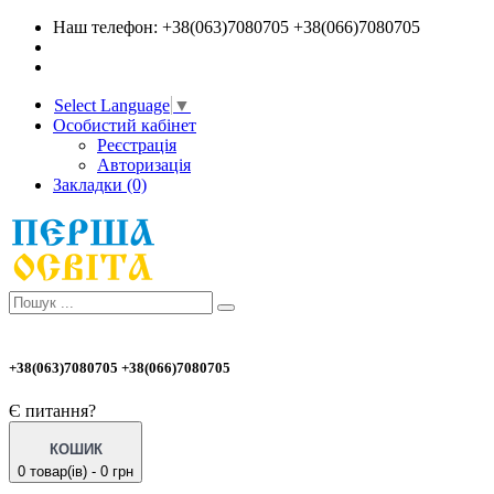
Наш телефон: +38(063)7080705 +38(066)7080705
Select Language
▼
Особистий кабінет
Реєстрація
Авторизація
Закладки (0)
+38(063)7080705 +38(066)7080705
Є питання?
КОШИК
0 товар(ів) - 0 грн