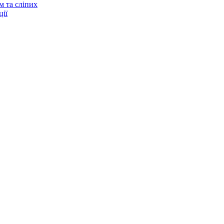
м та сліпих
ії