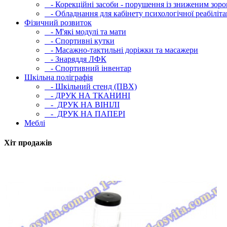
- Корекційні засоби - порушення із зниженим зоро
- Обладнання для кабінету психологічної реабілітац
Фізичний розвиток
- М'які модулi та мати
- Спортивні кутки
- Масажно-тактильні доріжки та масажери
- Знаряддя ЛФК
- Спортивний інвентар
Шкільна поліграфія
- Шкільний стенд (ПВХ)
- ДРУК НА ТКАНИНІ
- ДРУК НА ВІНІЛІ
- ДРУК НА ПАПЕРІ
Меблі
Хіт продажів