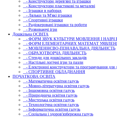
- Конструктори дерев'яні та іграшки
- Конструктори пластикові та металеві
- Іграшки в наборах
- Ляльки та М'які іграшки
- Спортивні іграшки
- Радіокеровані іграшки та роботи
- Розвиваючі ігри
Дошкільна ОСВIТА
- ФОРМ ЗВУК КУЛЬТУРИ МОВЛЕННЯ І НАВЧ
- ФОРМ ЕЛЕМЕНТАРНИХ МАТЕМАТ УЯВЛЕН
- МОВЛЕННЄВО-ПІЗНАВАЛЬНА ДІЯЛЬНІСТЬ
- ОБРАЗОТВОРЧА ДІЯЛЬНІСТЬ
- Стенди для дошкільних закладів
- Настільні логічні ігри та пазли
- Електронні конструктори та програмування для д
- СПОРТИВНЕ ОБЛАДНАННЯ
ПОЧАТКОВА ОСВIТА
- Математична освітня галузь
- Мовно-літературна освітня галузь
- Iншомовна освітня галузь
- Природнича освітня галузь
- Мистецька освітня галузь
- Технологічна освітня галузь
- Інфopматична освітня галузь
- Соціальна і здоров'язбережна галузь