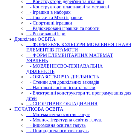
- Конструктори дерев'яні та іграшки
- Конструктори пластикові та металеві
- Іграшки в наборах
- Ляльки та М'які іграшки
- Спортивні іграшки
- Радіокеровані іграшки та роботи
- Розвиваючі ігри
Дошкільна ОСВIТА
- ФОРМ ЗВУК КУЛЬТУРИ МОВЛЕННЯ І НАВЧ
ЕЛЕМЕНТІВ ГРАМОТИ
- ФОРМ ЕЛЕМЕНТАРНИХ МАТЕМАТ
УЯВЛЕНЬ
- МОВЛЕННЄВО-ПІЗНАВАЛЬНА
ДІЯЛЬНІСТЬ
- ОБРАЗОТВОРЧА ДІЯЛЬНІСТЬ
- Стенди для дошкільних закладів
- Настільні логічні ігри та пазли
- Електронні конструктори та програмування для
дітей
- СПОРТИВНЕ ОБЛАДНАННЯ
ПОЧАТКОВА ОСВIТА
- Математична освітня галузь
- Мовно-літературна освітня галузь
- Iншомовна освітня галузь
- Природнича освітня галузь