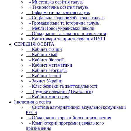
- Мистецька освітня галузь
- Технологічна освітня галузь
- Інфopматична освітня галузь
- Соціальна і здоров'язбережна галузь
- Громадянська та історична галузь
- Меблі Нової української школи
- Обладнання загального призначення
- Канцтовари та пристосування НУШ
СЕРЕДНЯ ОСВIТА
- Кабінет фізики
- Кабінет хімії
- Кабінет біології
- Кабінет математики
- Кабінет географії
- Кабінет історії
- Захист України
- Клас безпеки та життєдіяльності
- Трудове навчання (Технології)
- Кабінет мистецтва
Інклюзивна освіта
- Система альтернативної візуальної комунікації
PECS
- Обладнання корекційного призначення
- Комп'ютерні програми навчального
призначення