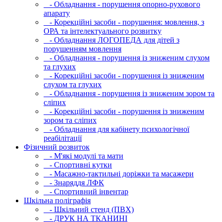
- Обладнання - порушення опорно-рухового
апарату
- Корекційні засоби - порушення: мовлення, з
ОРА та інтелектуального розвитку
- Обладнання ЛОГОПЕДА для дітей з
порушенням мовлення
- Обладнання - порушення із зниженим слухом
та глухих
- Корекційні засоби - порушення із зниженим
слухом та глухих
- Обладнання - порушення із зниженим зором та
сліпих
- Корекційні засоби - порушення із зниженим
зором та сліпих
- Обладнання для кабінету психологічної
реабілітації
Фізичний розвиток
- М'які модулi та мати
- Спортивні кутки
- Масажно-тактильні доріжки та масажери
- Знаряддя ЛФК
- Спортивний інвентар
Шкільна поліграфія
- Шкільний стенд (ПВХ)
- ДРУК НА ТКАНИНІ