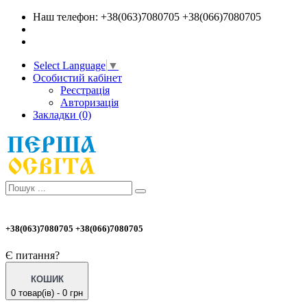
Наш телефон: +38(063)7080705 +38(066)7080705
Select Language
▼
Особистий кабінет
Реєстрація
Авторизація
Закладки (0)
+38(063)7080705 +38(066)7080705
Є питання?
КОШИК
0 товар(ів) - 0 грн