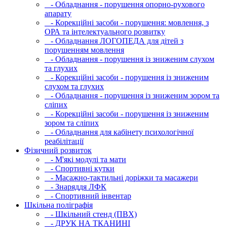
- Обладнання - порушення опорно-рухового
апарату
- Корекційні засоби - порушення: мовлення, з
ОРА та інтелектуального розвитку
- Обладнання ЛОГОПЕДА для дітей з
порушенням мовлення
- Обладнання - порушення із зниженим слухом
та глухих
- Корекційні засоби - порушення із зниженим
слухом та глухих
- Обладнання - порушення із зниженим зором та
сліпих
- Корекційні засоби - порушення із зниженим
зором та сліпих
- Обладнання для кабінету психологічної
реабілітації
Фізичний розвиток
- М'які модулi та мати
- Спортивні кутки
- Масажно-тактильні доріжки та масажери
- Знаряддя ЛФК
- Спортивний інвентар
Шкільна поліграфія
- Шкільний стенд (ПВХ)
- ДРУК НА ТКАНИНІ