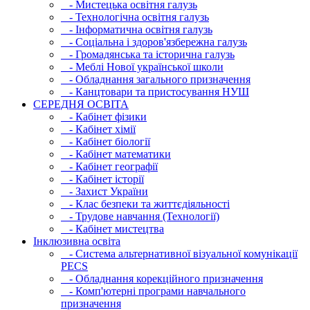
- Мистецька освітня галузь
- Технологічна освітня галузь
- Інфopматична освітня галузь
- Соціальна і здоров'язбережна галузь
- Громадянська та історична галузь
- Меблі Нової української школи
- Обладнання загального призначення
- Канцтовари та пристосування НУШ
СЕРЕДНЯ ОСВIТА
- Кабінет фізики
- Кабінет хімії
- Кабінет біології
- Кабінет математики
- Кабінет географії
- Кабінет історії
- Захист України
- Клас безпеки та життєдіяльності
- Трудове навчання (Технології)
- Кабінет мистецтва
Інклюзивна освіта
- Система альтернативної візуальної комунікації
PECS
- Обладнання корекційного призначення
- Комп'ютерні програми навчального
призначення