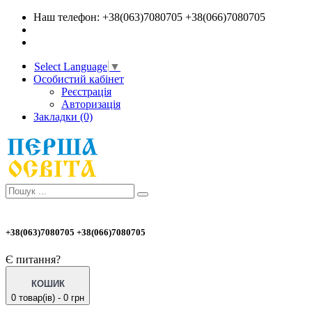
Наш телефон: +38(063)7080705 +38(066)7080705
Select Language
▼
Особистий кабінет
Реєстрація
Авторизація
Закладки (0)
+38(063)7080705 +38(066)7080705
Є питання?
КОШИК
0 товар(ів) - 0 грн