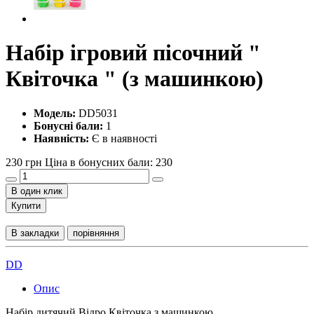
Набір ігровий пісочний "
Квіточка " (з машинкою)
Модель:
DD5031
Бонусні бали:
1
Наявність:
Є в наявності
230 грн
Ціна в бонусних бали: 230
В один клик
Купити
В закладки
порівняння
DD
Опис
Набір дитячий Відро Квіточка з машинкою