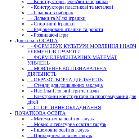
- Конструктори дерев'яні та іграшки
- Конструктори пластикові та металеві
- Іграшки в наборах
- Ляльки та М'які іграшки
- Спортивні іграшки
- Радіокеровані іграшки та роботи
- Розвиваючі ігри
Дошкільна ОСВIТА
- ФОРМ ЗВУК КУЛЬТУРИ МОВЛЕННЯ І НАВЧ
ЕЛЕМЕНТІВ ГРАМОТИ
- ФОРМ ЕЛЕМЕНТАРНИХ МАТЕМАТ
УЯВЛЕНЬ
- МОВЛЕННЄВО-ПІЗНАВАЛЬНА
ДІЯЛЬНІСТЬ
- ОБРАЗОТВОРЧА ДІЯЛЬНІСТЬ
- Стенди для дошкільних закладів
- Настільні логічні ігри та пазли
- Електронні конструктори та програмування для
дітей
- СПОРТИВНЕ ОБЛАДНАННЯ
ПОЧАТКОВА ОСВIТА
- Математична освітня галузь
- Мовно-літературна освітня галузь
- Iншомовна освітня галузь
- Природнича освітня галузь