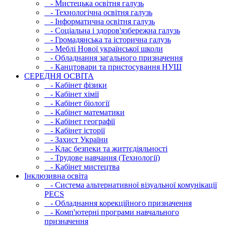
- Мистецька освітня галузь
- Технологічна освітня галузь
- Інфopматична освітня галузь
- Соціальна і здоров'язбережна галузь
- Громадянська та історична галузь
- Меблі Нової української школи
- Обладнання загального призначення
- Канцтовари та пристосування НУШ
СЕРЕДНЯ ОСВIТА
- Кабінет фізики
- Кабінет хімії
- Кабінет біології
- Кабінет математики
- Кабінет географії
- Кабінет історії
- Захист України
- Клас безпеки та життєдіяльності
- Трудове навчання (Технології)
- Кабінет мистецтва
Інклюзивна освіта
- Система альтернативної візуальної комунікації
PECS
- Обладнання корекційного призначення
- Комп'ютерні програми навчального
призначення