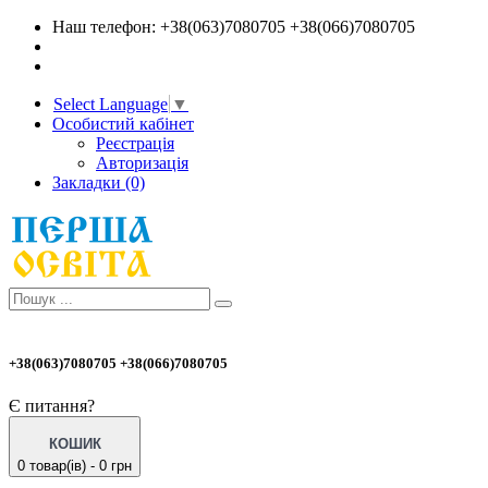
Наш телефон: +38(063)7080705 +38(066)7080705
Select Language
▼
Особистий кабінет
Реєстрація
Авторизація
Закладки (0)
+38(063)7080705 +38(066)7080705
Є питання?
КОШИК
0 товар(ів) - 0 грн