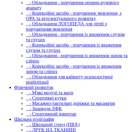
- Обладнання - порушення опорно-рухового
апарату
- Корекційні засоби - порушення: мовлення, з
ОРА та інтелектуального розвитку
- Обладнання ЛОГОПЕДА для дітей з
порушенням мовлення
- Обладнання - порушення із зниженим слухом
та глухих
- Корекційні засоби - порушення із зниженим
слухом та глухих
- Обладнання - порушення із зниженим зором та
сліпих
- Корекційні засоби - порушення із зниженим
зором та сліпих
- Обладнання для кабінету психологічної
реабілітації
Фізичний розвиток
- М'які модулi та мати
- Спортивні кутки
- Масажно-тактильні доріжки та масажери
- Знаряддя ЛФК
- Спортивний інвентар
Шкільна поліграфія
- Шкільний стенд (ПВХ)
- ДРУК НА ТКАНИНІ