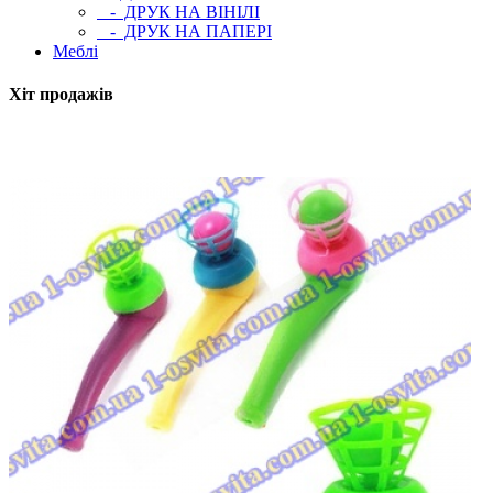
- ДРУК НА ВІНІЛІ
- ДРУК НА ПАПЕРІ
Меблі
Хіт продажів