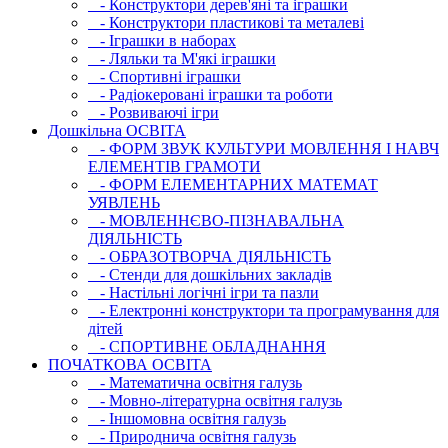
- Конструктори дерев'яні та іграшки
- Конструктори пластикові та металеві
- Іграшки в наборах
- Ляльки та М'які іграшки
- Спортивні іграшки
- Радіокеровані іграшки та роботи
- Розвиваючі ігри
Дошкільна ОСВIТА
- ФОРМ ЗВУК КУЛЬТУРИ МОВЛЕННЯ І НАВЧ
ЕЛЕМЕНТІВ ГРАМОТИ
- ФОРМ ЕЛЕМЕНТАРНИХ МАТЕМАТ
УЯВЛЕНЬ
- МОВЛЕННЄВО-ПІЗНАВАЛЬНА
ДІЯЛЬНІСТЬ
- ОБРАЗОТВОРЧА ДІЯЛЬНІСТЬ
- Стенди для дошкільних закладів
- Настільні логічні ігри та пазли
- Електронні конструктори та програмування для
дітей
- СПОРТИВНЕ ОБЛАДНАННЯ
ПОЧАТКОВА ОСВIТА
- Математична освітня галузь
- Мовно-літературна освітня галузь
- Iншомовна освітня галузь
- Природнича освітня галузь