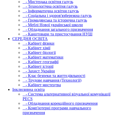
- Мистецька освітня галузь
- Технологічна освітня галузь
- Інфopматична освітня галузь
- Соціальна і здоров'язбережна галузь
- Громадянська та історична галузь
- Меблі Нової української школи
- Обладнання загального призначення
- Канцтовари та пристосування НУШ
СЕРЕДНЯ ОСВIТА
- Кабінет фізики
- Кабінет хімії
- Кабінет біології
- Кабінет математики
- Кабінет географії
- Кабінет історії
- Захист України
- Клас безпеки та життєдіяльності
- Трудове навчання (Технології)
- Кабінет мистецтва
Інклюзивна освіта
- Система альтернативної візуальної комунікації
PECS
- Обладнання корекційного призначення
- Комп'ютерні програми навчального
призначення