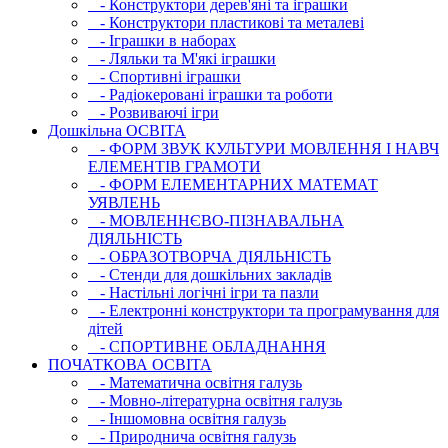
- Конструктори дерев'яні та іграшки
- Конструктори пластикові та металеві
- Іграшки в наборах
- Ляльки та М'які іграшки
- Спортивні іграшки
- Радіокеровані іграшки та роботи
- Розвиваючі ігри
Дошкільна ОСВIТА
- ФОРМ ЗВУК КУЛЬТУРИ МОВЛЕННЯ І НАВЧ
ЕЛЕМЕНТІВ ГРАМОТИ
- ФОРМ ЕЛЕМЕНТАРНИХ МАТЕМАТ
УЯВЛЕНЬ
- МОВЛЕННЄВО-ПІЗНАВАЛЬНА
ДІЯЛЬНІСТЬ
- ОБРАЗОТВОРЧА ДІЯЛЬНІСТЬ
- Стенди для дошкільних закладів
- Настільні логічні ігри та пазли
- Електронні конструктори та програмування для
дітей
- СПОРТИВНЕ ОБЛАДНАННЯ
ПОЧАТКОВА ОСВIТА
- Математична освітня галузь
- Мовно-літературна освітня галузь
- Iншомовна освітня галузь
- Природнича освітня галузь