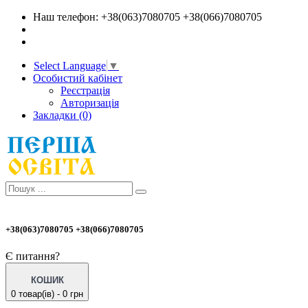
Наш телефон: +38(063)7080705 +38(066)7080705
Select Language
▼
Особистий кабінет
Реєстрація
Авторизація
Закладки (0)
+38(063)7080705 +38(066)7080705
Є питання?
КОШИК
0 товар(ів) - 0 грн