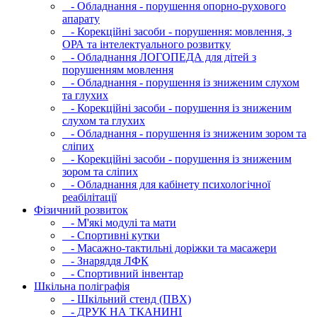
- Обладнання - порушення опорно-рухового
апарату
- Корекційні засоби - порушення: мовлення, з
ОРА та інтелектуального розвитку
- Обладнання ЛОГОПЕДА для дітей з
порушенням мовлення
- Обладнання - порушення із зниженим слухом
та глухих
- Корекційні засоби - порушення із зниженим
слухом та глухих
- Обладнання - порушення із зниженим зором та
сліпих
- Корекційні засоби - порушення із зниженим
зором та сліпих
- Обладнання для кабінету психологічної
реабілітації
Фізичний розвиток
- М'які модулi та мати
- Спортивні кутки
- Масажно-тактильні доріжки та масажери
- Знаряддя ЛФК
- Спортивний інвентар
Шкільна поліграфія
- Шкільний стенд (ПВХ)
- ДРУК НА ТКАНИНІ