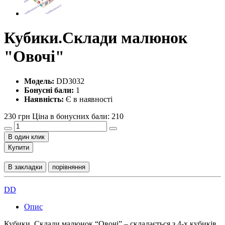
Кубики.Склади малюнок
"Овочі"
Модель:
DD3032
Бонусні бали:
1
Наявність:
Є в наявності
230 грн
Ціна в бонусних бали: 210
В один клик
Купити
В закладки
порівняння
DD
Опис
Кубики. Склади малюнок “Овочі” – складається з 4-х кубиків,