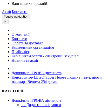
Ваш кошик порожній!
Акції
Контакти
Toggle navigation
✕
О компанії
Контакти
Оплата та доставка
Будівельним організаціям
Прайс-ліст
Керівникам освіти - електронні закупівлі
Новини та акції
Дошкільна ІГРОВА діяльність
Конструктор LEGO Super Heroes Людина-павук проти
маслкара Венома 254 деталі
КАТЕГОРІЇ
Дошкільна ІГРОВА діяльність
- Дидактични іграшки