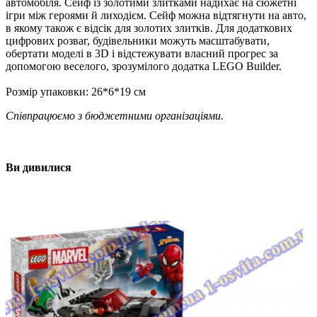
автомобіля. Сейф із золотими злитками надихає на сюжетні
ігри між героями й лиходієм. Сейф можна відтягнути на авто,
в якому також є відсік для золотих злитків. Для додаткових
цифрових розваг, будівельники можуть масштабувати,
обертати моделі в 3D і відстежувати власний прогрес за
допомогою веселого, зрозумілого додатка LEGO Builder.
Розмір упаковки: 26*6*19 см
Співпрацюємо з бюджетними організаціями.
Ви дивилися