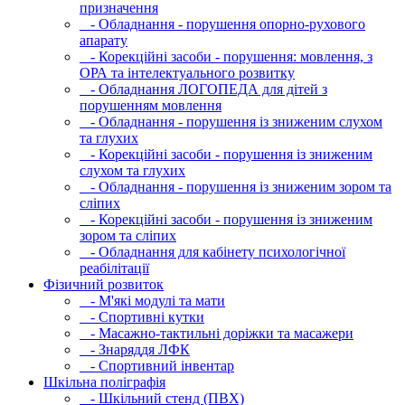
призначення
- Обладнання - порушення опорно-рухового
апарату
- Корекційні засоби - порушення: мовлення, з
ОРА та інтелектуального розвитку
- Обладнання ЛОГОПЕДА для дітей з
порушенням мовлення
- Обладнання - порушення із зниженим слухом
та глухих
- Корекційні засоби - порушення із зниженим
слухом та глухих
- Обладнання - порушення із зниженим зором та
сліпих
- Корекційні засоби - порушення із зниженим
зором та сліпих
- Обладнання для кабінету психологічної
реабілітації
Фізичний розвиток
- М'які модулi та мати
- Спортивні кутки
- Масажно-тактильні доріжки та масажери
- Знаряддя ЛФК
- Спортивний інвентар
Шкільна поліграфія
- Шкільний стенд (ПВХ)