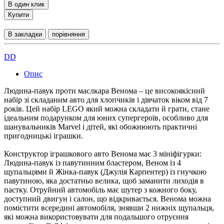
В один клик
Купити
В закладки
порівняння
DD
Опис
Людина-павук проти маслкара Венома – це високоякісний
набір зі складаним авто для хлопчиків і дівчаток віком від 7
років. Цей набір LEGO який можна складати й грати, стане
ідеальним подарунком для юних супергероїв, особливо для
шанувальників Marvel і дітей, які обожнюють практичні
пригодницькі іграшки.
Конструктор іграшкового авто Венома має 3 мініфігурки:
Людина-павук із павутинним бластером, Веном із 4
щупальцями й Жінка-павук (Джулія Карпентер) із гнучкою
павутиною, яка достатньо велика, щоб заманити лиходія в
пастку. Отруйний автомобіль має шутер з кожного боку,
доступний двигун і салон, що відкривається. Венома можна
помістити всередині автомобіля, знявши 2 нижніх щупальця,
які можна використовувати для подальшого отруєння