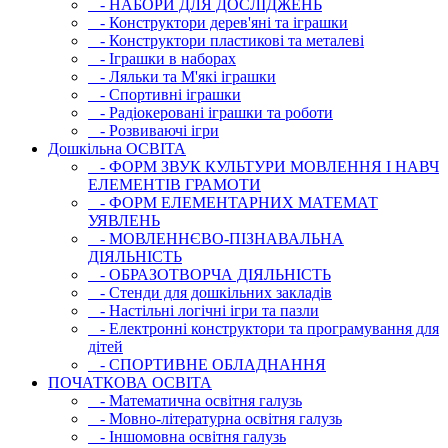
- НАБОРИ ДЛЯ ДОСЛІДЖЕНЬ
- Конструктори дерев'яні та іграшки
- Конструктори пластикові та металеві
- Іграшки в наборах
- Ляльки та М'які іграшки
- Спортивні іграшки
- Радіокеровані іграшки та роботи
- Розвиваючі ігри
Дошкільна ОСВIТА
- ФОРМ ЗВУК КУЛЬТУРИ МОВЛЕННЯ І НАВЧ
ЕЛЕМЕНТІВ ГРАМОТИ
- ФОРМ ЕЛЕМЕНТАРНИХ МАТЕМАТ
УЯВЛЕНЬ
- МОВЛЕННЄВО-ПІЗНАВАЛЬНА
ДІЯЛЬНІСТЬ
- ОБРАЗОТВОРЧА ДІЯЛЬНІСТЬ
- Стенди для дошкільних закладів
- Настільні логічні ігри та пазли
- Електронні конструктори та програмування для
дітей
- СПОРТИВНЕ ОБЛАДНАННЯ
ПОЧАТКОВА ОСВIТА
- Математична освітня галузь
- Мовно-літературна освітня галузь
- Iншомовна освітня галузь