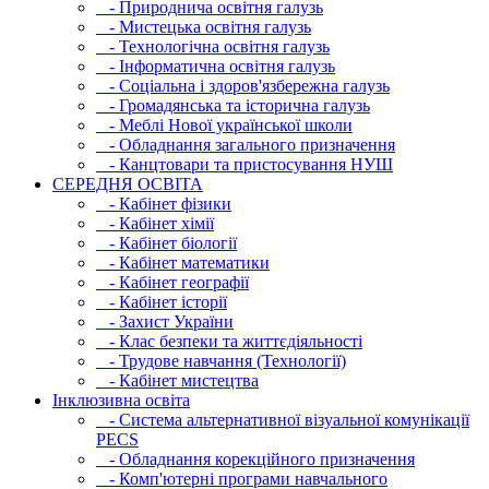
- Природнича освітня галузь
- Мистецька освітня галузь
- Технологічна освітня галузь
- Інфopматична освітня галузь
- Соціальна і здоров'язбережна галузь
- Громадянська та історична галузь
- Меблі Нової української школи
- Обладнання загального призначення
- Канцтовари та пристосування НУШ
СЕРЕДНЯ ОСВIТА
- Кабінет фізики
- Кабінет хімії
- Кабінет біології
- Кабінет математики
- Кабінет географії
- Кабінет історії
- Захист України
- Клас безпеки та життєдіяльності
- Трудове навчання (Технології)
- Кабінет мистецтва
Інклюзивна освіта
- Система альтернативної візуальної комунікації
PECS
- Обладнання корекційного призначення
- Комп'ютерні програми навчального