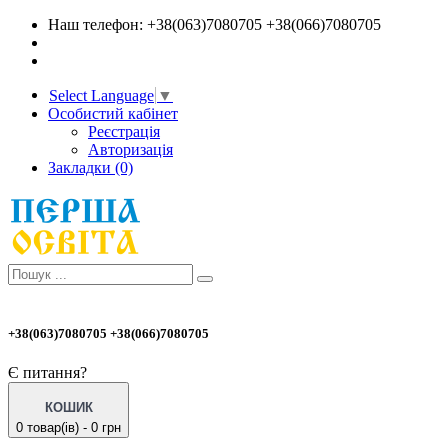
Наш телефон: +38(063)7080705 +38(066)7080705
Select Language
▼
Особистий кабінет
Реєстрація
Авторизація
Закладки (0)
+38(063)7080705 +38(066)7080705
Є питання?
КОШИК
0 товар(ів) - 0 грн