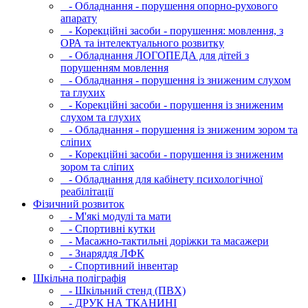
- Обладнання - порушення опорно-рухового
апарату
- Корекційні засоби - порушення: мовлення, з
ОРА та інтелектуального розвитку
- Обладнання ЛОГОПЕДА для дітей з
порушенням мовлення
- Обладнання - порушення із зниженим слухом
та глухих
- Корекційні засоби - порушення із зниженим
слухом та глухих
- Обладнання - порушення із зниженим зором та
сліпих
- Корекційні засоби - порушення із зниженим
зором та сліпих
- Обладнання для кабінету психологічної
реабілітації
Фізичний розвиток
- М'які модулi та мати
- Спортивні кутки
- Масажно-тактильні доріжки та масажери
- Знаряддя ЛФК
- Спортивний інвентар
Шкільна поліграфія
- Шкільний стенд (ПВХ)
- ДРУК НА ТКАНИНІ