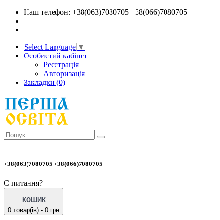
Наш телефон: +38(063)7080705 +38(066)7080705
Select Language
▼
Особистий кабінет
Реєстрація
Авторизація
Закладки (0)
+38(063)7080705 +38(066)7080705
Є питання?
КОШИК
0 товар(ів) - 0 грн