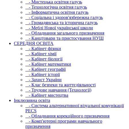
- Мистецька освітня галузь
- Технологічна освітня галузь
- Інфopматична освітня галузь
- Соціальна і здоров'язбережна галузь
- Громадянська та історична галузь
- Меблі Нової української школи
- Обладнання загального призначення
- Канцтовари та пристосування НУШ
СЕРЕДНЯ ОСВIТА
- Кабінет фізики
- Кабінет хімії
- Кабінет біології
- Кабінет математики
- Кабінет географії
- Кабінет історії
- Захист України
- Клас безпеки та життєдіяльності
- Трудове навчання (Технології)
- Кабінет мистецтва
Інклюзивна освіта
- Система альтернативної візуальної комунікації
PECS
- Обладнання корекційного призначення
- Комп'ютерні програми навчального
призначення