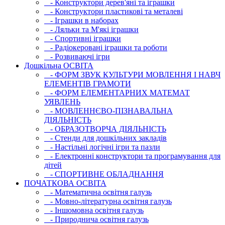
- Конструктори дерев'яні та іграшки
- Конструктори пластикові та металеві
- Іграшки в наборах
- Ляльки та М'які іграшки
- Спортивні іграшки
- Радіокеровані іграшки та роботи
- Розвиваючі ігри
Дошкільна ОСВIТА
- ФОРМ ЗВУК КУЛЬТУРИ МОВЛЕННЯ І НАВЧ
ЕЛЕМЕНТІВ ГРАМОТИ
- ФОРМ ЕЛЕМЕНТАРНИХ МАТЕМАТ
УЯВЛЕНЬ
- МОВЛЕННЄВО-ПІЗНАВАЛЬНА
ДІЯЛЬНІСТЬ
- ОБРАЗОТВОРЧА ДІЯЛЬНІСТЬ
- Стенди для дошкільних закладів
- Настільні логічні ігри та пазли
- Електронні конструктори та програмування для
дітей
- СПОРТИВНЕ ОБЛАДНАННЯ
ПОЧАТКОВА ОСВIТА
- Математична освітня галузь
- Мовно-літературна освітня галузь
- Iншомовна освітня галузь
- Природнича освітня галузь