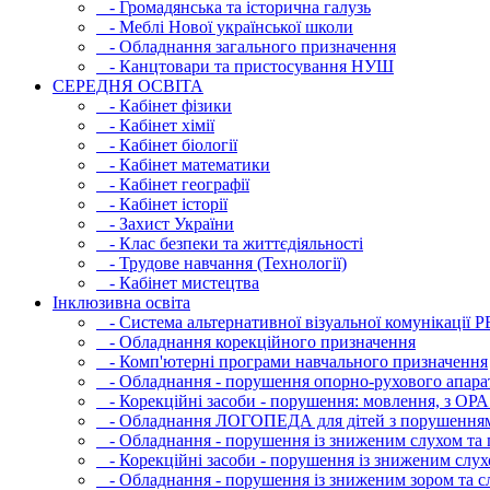
- Громадянська та історична галузь
- Меблі Нової української школи
- Обладнання загального призначення
- Канцтовари та пристосування НУШ
СЕРЕДНЯ ОСВIТА
- Кабінет фізики
- Кабінет хімії
- Кабінет біології
- Кабінет математики
- Кабінет географії
- Кабінет історії
- Захист України
- Клас безпеки та життєдіяльності
- Трудове навчання (Технології)
- Кабінет мистецтва
Інклюзивна освіта
- Система альтернативної візуальної комунікації 
- Обладнання корекційного призначення
- Комп'ютерні програми навчального призначення
- Обладнання - порушення опорно-рухового апара
- Корекційні засоби - порушення: мовлення, з ОРА
- Обладнання ЛОГОПЕДА для дітей з порушення
- Обладнання - порушення із зниженим слухом та 
- Корекційні засоби - порушення із зниженим слух
- Обладнання - порушення із зниженим зором та с