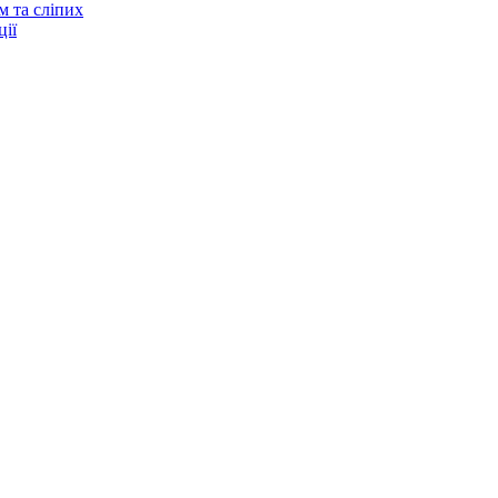
м та сліпих
ії