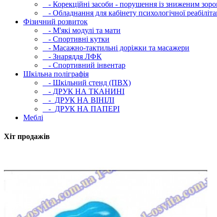
- Корекційні засоби - порушення із зниженим зоро
- Обладнання для кабінету психологічної реабілітац
Фізичний розвиток
- М'які модулi та мати
- Спортивні кутки
- Масажно-тактильні доріжки та масажери
- Знаряддя ЛФК
- Спортивний інвентар
Шкільна поліграфія
- Шкільний стенд (ПВХ)
- ДРУК НА ТКАНИНІ
- ДРУК НА ВІНІЛІ
- ДРУК НА ПАПЕРІ
Меблі
Хіт продажів