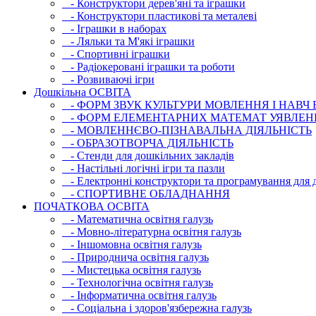
- Конструктори дерев'яні та іграшки
- Конструктори пластикові та металеві
- Іграшки в наборах
- Ляльки та М'які іграшки
- Спортивні іграшки
- Радіокеровані іграшки та роботи
- Розвиваючі ігри
Дошкільна ОСВIТА
- ФОРМ ЗВУК КУЛЬТУРИ МОВЛЕННЯ І НАВЧ
- ФОРМ ЕЛЕМЕНТАРНИХ МАТЕМАТ УЯВЛЕН
- МОВЛЕННЄВО-ПІЗНАВАЛЬНА ДІЯЛЬНІСТЬ
- ОБРАЗОТВОРЧА ДІЯЛЬНІСТЬ
- Стенди для дошкільних закладів
- Настільні логічні ігри та пазли
- Електронні конструктори та програмування для д
- СПОРТИВНЕ ОБЛАДНАННЯ
ПОЧАТКОВА ОСВIТА
- Математична освітня галузь
- Мовно-літературна освітня галузь
- Iншомовна освітня галузь
- Природнича освітня галузь
- Мистецька освітня галузь
- Технологічна освітня галузь
- Інфopматична освітня галузь
- Соціальна і здоров'язбережна галузь