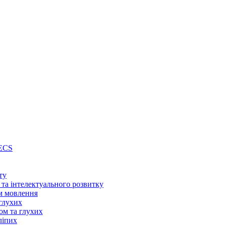
PECS
ту
 та інтелектуального розвитку
м мовлення
глухих
ом та глухих
ліпих