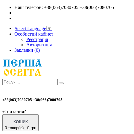
Наш телефон: +38(063)7080705 +38(066)7080705
Select Language
▼
Особистий кабінет
Реєстрація
Авторизація
Закладки (0)
+38(063)7080705 +38(066)7080705
Є питання?
КОШИК
0 товар(ів) - 0 грн