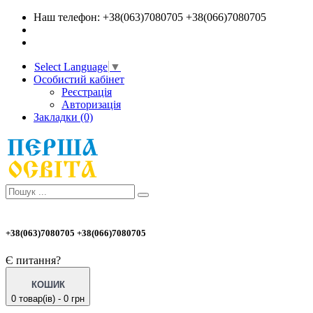
Наш телефон: +38(063)7080705 +38(066)7080705
Select Language
▼
Особистий кабінет
Реєстрація
Авторизація
Закладки (0)
+38(063)7080705 +38(066)7080705
Є питання?
КОШИК
0 товар(ів) - 0 грн