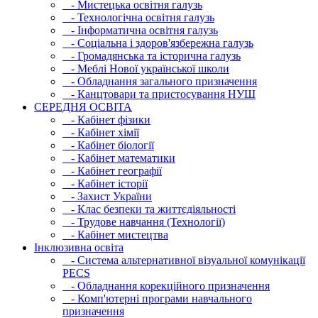
- Мистецька освітня галузь
- Технологічна освітня галузь
- Інфopматична освітня галузь
- Соціальна і здоров'язбережна галузь
- Громадянська та історична галузь
- Меблі Нової української школи
- Обладнання загального призначення
- Канцтовари та пристосування НУШ
СЕРЕДНЯ ОСВIТА
- Кабінет фізики
- Кабінет хімії
- Кабінет біології
- Кабінет математики
- Кабінет географії
- Кабінет історії
- Захист України
- Клас безпеки та життєдіяльності
- Трудове навчання (Технології)
- Кабінет мистецтва
Інклюзивна освіта
- Система альтернативної візуальної комунікації
PECS
- Обладнання корекційного призначення
- Комп'ютерні програми навчального
призначення