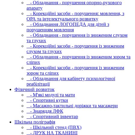
- Обладнання - порушення опорно-рухового
апарату
- Корекційні засоби - порушення: мовлення, з
ОРА та інтелектуального розвитку
- Обладнання ЛОГОПЕДА для дітей з
порушенням мовлення
- Обладнання - порушення із зниженим слухом
та глухих
- Корекційні засоби - порушення із зниженим
слухом та глухих
- Обладнання - порушення із зниженим зором та
сліпих
- Корекційні засоби - порушення із зниженим
зором та сліпих
- Обладнання для кабінету психологічної
реабілітації
Фізичний розвиток
- М'які модулi та мати
- Спортивні кутки
- Масажно-тактильні доріжки та масажери
- Знаряддя ЛФК
- Спортивний інвентар
Шкільна поліграфія
- Шкільний стенд (ПВХ)
- ДРУК НА ТКАНИНІ