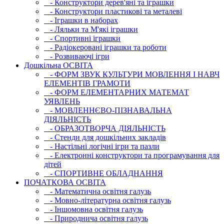
- Конструктори дерев'яні та іграшки
- Конструктори пластикові та металеві
- Іграшки в наборах
- Ляльки та М'які іграшки
- Спортивні іграшки
- Радіокеровані іграшки та роботи
- Розвиваючі ігри
Дошкільна ОСВIТА
- ФОРМ ЗВУК КУЛЬТУРИ МОВЛЕННЯ І НАВЧ
ЕЛЕМЕНТІВ ГРАМОТИ
- ФОРМ ЕЛЕМЕНТАРНИХ МАТЕМАТ
УЯВЛЕНЬ
- МОВЛЕННЄВО-ПІЗНАВАЛЬНА
ДІЯЛЬНІСТЬ
- ОБРАЗОТВОРЧА ДІЯЛЬНІСТЬ
- Стенди для дошкільних закладів
- Настільні логічні ігри та пазли
- Електронні конструктори та програмування для
дітей
- СПОРТИВНЕ ОБЛАДНАННЯ
ПОЧАТКОВА ОСВIТА
- Математична освітня галузь
- Мовно-літературна освітня галузь
- Iншомовна освітня галузь
- Природнича освітня галузь