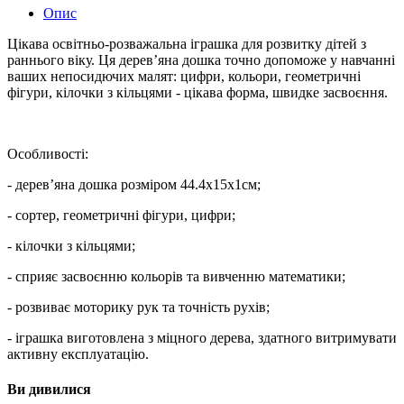
Опис
Цікава освітньо-розважальна іграшка для розвитку дітей з
раннього віку. Ця дерев’яна дошка точно допоможе у навчанні
ваших непосидючих малят: цифри, кольори, геометричні
фігури, кілочки з кільцями - цікава форма, швидке засвоєння.
Особливості:
- дерев’яна дошка розміром 44.4х15х1см;
- сортер, геометричні фігури, цифри;
- кілочки з кільцями;
- сприяє засвоєнню кольорів та вивченню математики;
- розвиває моторику рук та точність рухів;
- іграшка виготовлена з міцного дерева, здатного витримувати
активну експлуатацію.
Ви дивилися