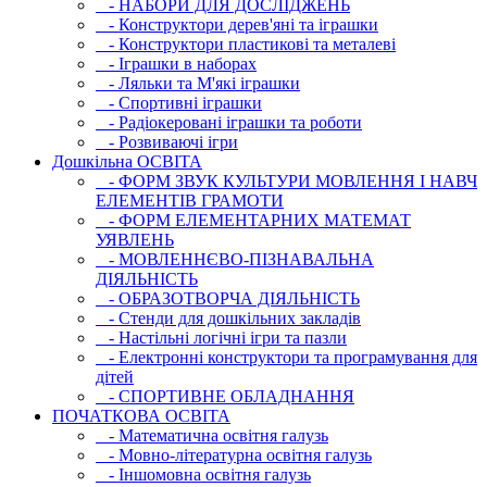
- НАБОРИ ДЛЯ ДОСЛІДЖЕНЬ
- Конструктори дерев'яні та іграшки
- Конструктори пластикові та металеві
- Іграшки в наборах
- Ляльки та М'які іграшки
- Спортивні іграшки
- Радіокеровані іграшки та роботи
- Розвиваючі ігри
Дошкільна ОСВIТА
- ФОРМ ЗВУК КУЛЬТУРИ МОВЛЕННЯ І НАВЧ
ЕЛЕМЕНТІВ ГРАМОТИ
- ФОРМ ЕЛЕМЕНТАРНИХ МАТЕМАТ
УЯВЛЕНЬ
- МОВЛЕННЄВО-ПІЗНАВАЛЬНА
ДІЯЛЬНІСТЬ
- ОБРАЗОТВОРЧА ДІЯЛЬНІСТЬ
- Стенди для дошкільних закладів
- Настільні логічні ігри та пазли
- Електронні конструктори та програмування для
дітей
- СПОРТИВНЕ ОБЛАДНАННЯ
ПОЧАТКОВА ОСВIТА
- Математична освітня галузь
- Мовно-літературна освітня галузь
- Iншомовна освітня галузь