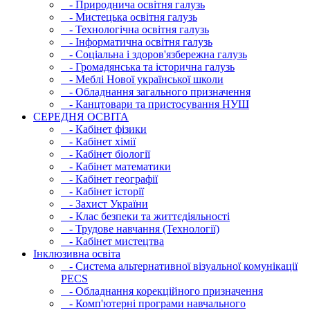
- Природнича освітня галузь
- Мистецька освітня галузь
- Технологічна освітня галузь
- Інфopматична освітня галузь
- Соціальна і здоров'язбережна галузь
- Громадянська та історична галузь
- Меблі Нової української школи
- Обладнання загального призначення
- Канцтовари та пристосування НУШ
СЕРЕДНЯ ОСВIТА
- Кабінет фізики
- Кабінет хімії
- Кабінет біології
- Кабінет математики
- Кабінет географії
- Кабінет історії
- Захист України
- Клас безпеки та життєдіяльності
- Трудове навчання (Технології)
- Кабінет мистецтва
Інклюзивна освіта
- Система альтернативної візуальної комунікації
PECS
- Обладнання корекційного призначення
- Комп'ютерні програми навчального