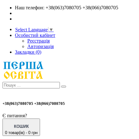
Наш телефон: +38(063)7080705 +38(066)7080705
Select Language
▼
Особистий кабінет
Реєстрація
Авторизація
Закладки (0)
+38(063)7080705 +38(066)7080705
Є питання?
КОШИК
0 товар(ів) - 0 грн