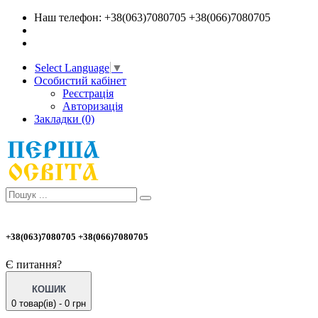
Наш телефон: +38(063)7080705 +38(066)7080705
Select Language
▼
Особистий кабінет
Реєстрація
Авторизація
Закладки (0)
+38(063)7080705 +38(066)7080705
Є питання?
КОШИК
0 товар(ів) - 0 грн