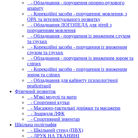
- Обладнання - порушення опорно-рухового
апарату
- Корекційні засоби - порушення: мовлення, з
ОРА та інтелектуального розвитку
- Обладнання ЛОГОПЕДА для дітей з
порушенням мовлення
- Обладнання - порушення із зниженим слухом
та глухих
- Корекційні засоби - порушення із зниженим
слухом та глухих
- Обладнання - порушення із зниженим зором та
сліпих
- Корекційні засоби - порушення із зниженим
зором та сліпих
- Обладнання для кабінету психологічної
реабілітації
Фізичний розвиток
- М'які модулi та мати
- Спортивні кутки
- Масажно-тактильні доріжки та масажери
- Знаряддя ЛФК
- Спортивний інвентар
Шкільна поліграфія
- Шкільний стенд (ПВХ)
- ДРУК НА ТКАНИНІ