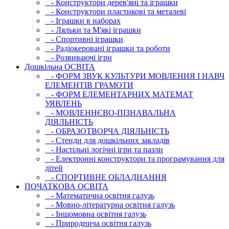
- Конструктори дерев'яні та іграшки
- Конструктори пластикові та металеві
- Іграшки в наборах
- Ляльки та М'які іграшки
- Спортивні іграшки
- Радіокеровані іграшки та роботи
- Розвиваючі ігри
Дошкільна ОСВIТА
- ФОРМ ЗВУК КУЛЬТУРИ МОВЛЕННЯ І НАВЧ
ЕЛЕМЕНТІВ ГРАМОТИ
- ФОРМ ЕЛЕМЕНТАРНИХ МАТЕМАТ
УЯВЛЕНЬ
- МОВЛЕННЄВО-ПІЗНАВАЛЬНА
ДІЯЛЬНІСТЬ
- ОБРАЗОТВОРЧА ДІЯЛЬНІСТЬ
- Стенди для дошкільних закладів
- Настільні логічні ігри та пазли
- Електронні конструктори та програмування для
дітей
- СПОРТИВНЕ ОБЛАДНАННЯ
ПОЧАТКОВА ОСВIТА
- Математична освітня галузь
- Мовно-літературна освітня галузь
- Iншомовна освітня галузь
- Природнича освітня галузь