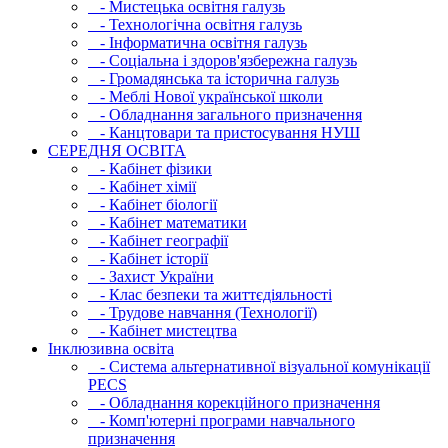
- Мистецька освітня галузь
- Технологічна освітня галузь
- Інфopматична освітня галузь
- Соціальна і здоров'язбережна галузь
- Громадянська та історична галузь
- Меблі Нової української школи
- Обладнання загального призначення
- Канцтовари та пристосування НУШ
СЕРЕДНЯ ОСВIТА
- Кабінет фізики
- Кабінет хімії
- Кабінет біології
- Кабінет математики
- Кабінет географії
- Кабінет історії
- Захист України
- Клас безпеки та життєдіяльності
- Трудове навчання (Технології)
- Кабінет мистецтва
Інклюзивна освіта
- Система альтернативної візуальної комунікації
PECS
- Обладнання корекційного призначення
- Комп'ютерні програми навчального
призначення