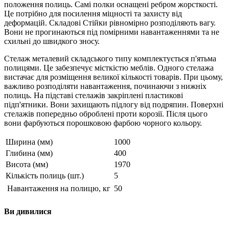
положення полиць. Самі полки оснащені ребром жорсткості.
Це потрібно для посилення міцності та захисту від
деформацій. Складові Стійки рівномірно розподіляють вагу.
Вони не прогинаються під помірними навантаженнями та не
схильні до швидкого зносу.
Стелаж металевий складського типу комплектується п'ятьма
полицями. Це забезпечує місткістю меблів. Одного стелажа
вистачає для розміщення великої кількості товарів. При цьому,
важливо розподіляти навантаження, починаючи з нижніх
полиць. На підставі стелажів закріплені пластикові
підп'ятники. Вони захищають підлогу від подряпин. Поверхні
стелажів попередньо оброблені проти корозії. Після цього
вони фарбуються порошковою фарбою чорного кольору.
Ширина (мм)
1000
Глибина (мм)
400
Висота (мм)
1970
Кількість полиць (шт.)
5
Навантаження на полицю, кг
50
Ви дивилися