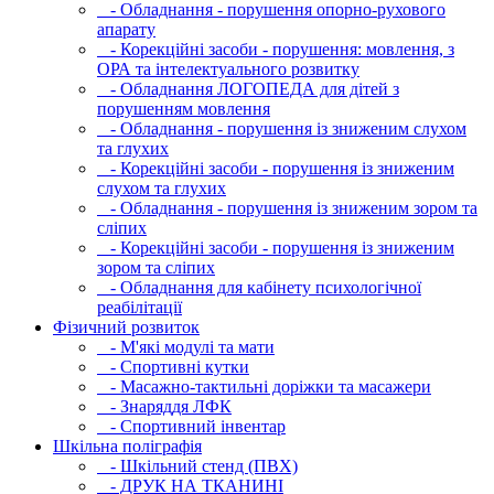
- Обладнання - порушення опорно-рухового
апарату
- Корекційні засоби - порушення: мовлення, з
ОРА та інтелектуального розвитку
- Обладнання ЛОГОПЕДА для дітей з
порушенням мовлення
- Обладнання - порушення із зниженим слухом
та глухих
- Корекційні засоби - порушення із зниженим
слухом та глухих
- Обладнання - порушення із зниженим зором та
сліпих
- Корекційні засоби - порушення із зниженим
зором та сліпих
- Обладнання для кабінету психологічної
реабілітації
Фізичний розвиток
- М'які модулi та мати
- Спортивні кутки
- Масажно-тактильні доріжки та масажери
- Знаряддя ЛФК
- Спортивний інвентар
Шкільна поліграфія
- Шкільний стенд (ПВХ)
- ДРУК НА ТКАНИНІ