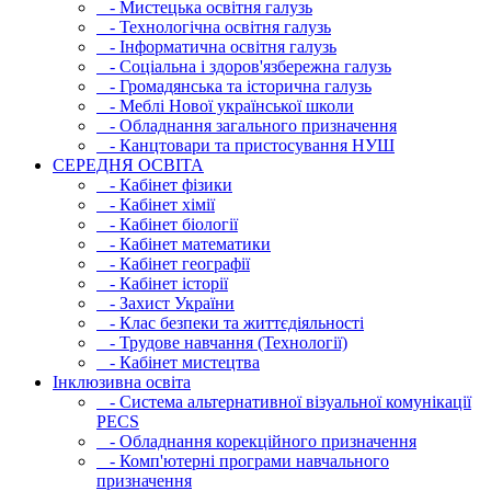
- Мистецька освітня галузь
- Технологічна освітня галузь
- Інфopматична освітня галузь
- Соціальна і здоров'язбережна галузь
- Громадянська та історична галузь
- Меблі Нової української школи
- Обладнання загального призначення
- Канцтовари та пристосування НУШ
СЕРЕДНЯ ОСВIТА
- Кабінет фізики
- Кабінет хімії
- Кабінет біології
- Кабінет математики
- Кабінет географії
- Кабінет історії
- Захист України
- Клас безпеки та життєдіяльності
- Трудове навчання (Технології)
- Кабінет мистецтва
Інклюзивна освіта
- Система альтернативної візуальної комунікації
PECS
- Обладнання корекційного призначення
- Комп'ютерні програми навчального
призначення