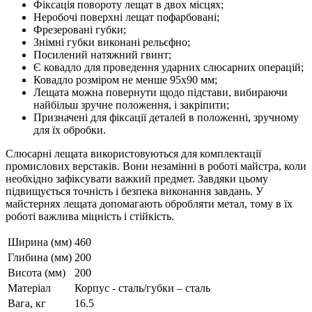
Фіксація повороту лещат в двох місцях;
Неробочі поверхні лещат пофарбовані;
Фрезеровані губки;
Знімні губки виконані рельєфно;
Посилений натяжний гвинт;
Є ковадло для проведення ударних слюсарних операцій;
Ковадло розміром не менше 95х90 мм;
Лещата можна повернути щодо підстави, вибираючи
найбільш зручне положення, і закріпити;
Призначені для фіксації деталей в положенні, зручному
для їх обробки.
Слюсарні лещата використовуються для комплектації
промислових верстаків. Вони незамінні в роботі майстра, коли
необхідно зафіксувати важкий предмет. Завдяки цьому
підвищується точність і безпека виконання завдань. У
майстернях лещата допомагають обробляти метал, тому в їх
роботі важлива міцність і стійкість.
Ширина (мм)
460
Глибина (мм)
200
Висота (мм)
200
Матеріал
Корпус - сталь/губки – сталь
Вага, кг
16.5