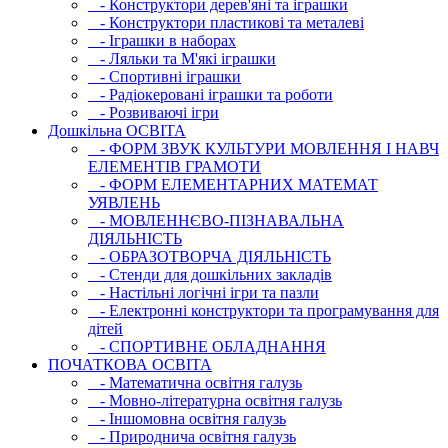
- Конструктори дерев'яні та іграшки
- Конструктори пластикові та металеві
- Іграшки в наборах
- Ляльки та М'які іграшки
- Спортивні іграшки
- Радіокеровані іграшки та роботи
- Розвиваючі ігри
Дошкільна ОСВIТА
- ФОРМ ЗВУК КУЛЬТУРИ МОВЛЕННЯ І НАВЧ
ЕЛЕМЕНТІВ ГРАМОТИ
- ФОРМ ЕЛЕМЕНТАРНИХ МАТЕМАТ
УЯВЛЕНЬ
- МОВЛЕННЄВО-ПІЗНАВАЛЬНА
ДІЯЛЬНІСТЬ
- ОБРАЗОТВОРЧА ДІЯЛЬНІСТЬ
- Стенди для дошкільних закладів
- Настільні логічні ігри та пазли
- Електронні конструктори та програмування для
дітей
- СПОРТИВНЕ ОБЛАДНАННЯ
ПОЧАТКОВА ОСВIТА
- Математична освітня галузь
- Мовно-літературна освітня галузь
- Iншомовна освітня галузь
- Природнича освітня галузь