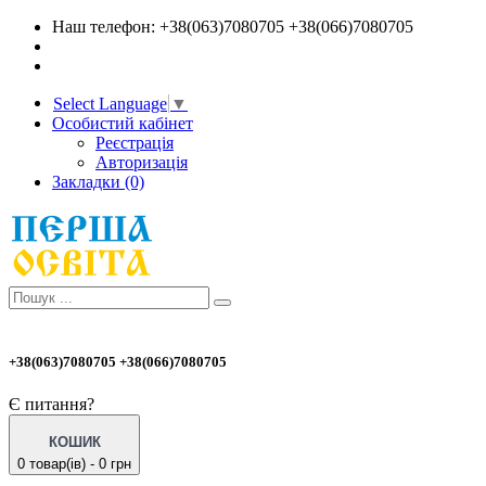
Наш телефон: +38(063)7080705 +38(066)7080705
Select Language
▼
Особистий кабінет
Реєстрація
Авторизація
Закладки (0)
+38(063)7080705 +38(066)7080705
Є питання?
КОШИК
0 товар(ів) - 0 грн