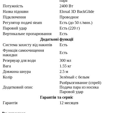
пара
Потужність
2400 Вт
Назва підошви
Eloxal 3D BackGlide
Підключення
Проводное
Регулятор подачі steam
Есть (до 50 г./мин.)
Паровий удар
Есть (220 г)
Вертикальне пропарювання
Есть
Додаткові функції
Система захисту від накипів
Есть
Функція самоочищення
Есть
накидки
Резервуар для води
300 мл
Вага
1.55 кг
Довжина шнура
2.5 м
Колір
Зелёный с белым
Разбрызгивание (спрей)
Додатковий опис
Подача пара из носика
Паровой удар
Гарантія та сервіс
Гарантія
12 месяцев