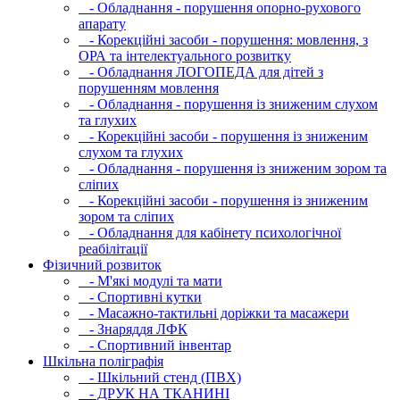
- Обладнання - порушення опорно-рухового
апарату
- Корекційні засоби - порушення: мовлення, з
ОРА та інтелектуального розвитку
- Обладнання ЛОГОПЕДА для дітей з
порушенням мовлення
- Обладнання - порушення із зниженим слухом
та глухих
- Корекційні засоби - порушення із зниженим
слухом та глухих
- Обладнання - порушення із зниженим зором та
сліпих
- Корекційні засоби - порушення із зниженим
зором та сліпих
- Обладнання для кабінету психологічної
реабілітації
Фізичний розвиток
- М'які модулi та мати
- Спортивні кутки
- Масажно-тактильні доріжки та масажери
- Знаряддя ЛФК
- Спортивний інвентар
Шкільна поліграфія
- Шкільний стенд (ПВХ)
- ДРУК НА ТКАНИНІ