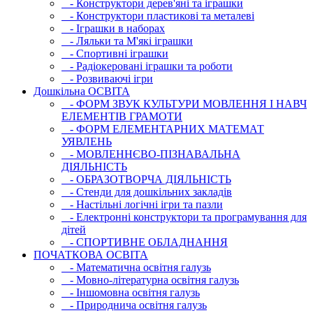
- Конструктори дерев'яні та іграшки
- Конструктори пластикові та металеві
- Іграшки в наборах
- Ляльки та М'які іграшки
- Спортивні іграшки
- Радіокеровані іграшки та роботи
- Розвиваючі ігри
Дошкільна ОСВIТА
- ФОРМ ЗВУК КУЛЬТУРИ МОВЛЕННЯ І НАВЧ
ЕЛЕМЕНТІВ ГРАМОТИ
- ФОРМ ЕЛЕМЕНТАРНИХ МАТЕМАТ
УЯВЛЕНЬ
- МОВЛЕННЄВО-ПІЗНАВАЛЬНА
ДІЯЛЬНІСТЬ
- ОБРАЗОТВОРЧА ДІЯЛЬНІСТЬ
- Стенди для дошкільних закладів
- Настільні логічні ігри та пазли
- Електронні конструктори та програмування для
дітей
- СПОРТИВНЕ ОБЛАДНАННЯ
ПОЧАТКОВА ОСВIТА
- Математична освітня галузь
- Мовно-літературна освітня галузь
- Iншомовна освітня галузь
- Природнича освітня галузь