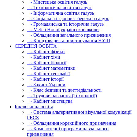
- Мистецька освітня галузь
- Технологічна освітня галузь
- Інфopматична освітня галузь
- Соціальна і здоров'язбережна галузь
- Громадянська та історична галузь
- Меблі Нової української школи
- Обладнання загального призначення
- Канцтовари та пристосування НУШ
СЕРЕДНЯ ОСВIТА
- Кабінет фізики
- Кабінет хімії
- Кабінет біології
- Кабінет математики
- Кабінет географії
- Кабінет історії
- Захист України
- Клас безпеки та життєдіяльності
- Трудове навчання (Технології)
- Кабінет мистецтва
Інклюзивна освіта
- Система альтернативної візуальної комунікації
PECS
- Обладнання корекційного призначення
- Комп'ютерні програми навчального
призначення