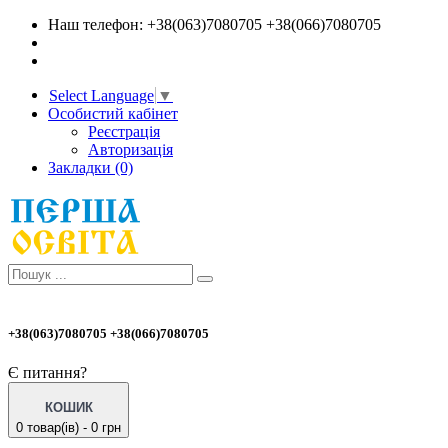
Наш телефон: +38(063)7080705 +38(066)7080705
Select Language
▼
Особистий кабінет
Реєстрація
Авторизація
Закладки (0)
+38(063)7080705 +38(066)7080705
Є питання?
КОШИК
0 товар(ів) - 0 грн