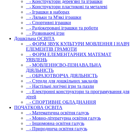
- Конструктори дерев'яні та іграшки
- Конструктори пластикові та металеві
- Іграшки в наборах
- Ляльки та М'які іграшки
- Спортивні іграшки
- Радіокеровані іграшки та роботи
- Розвиваючі ігри
Дошкільна ОСВIТА
- ФОРМ ЗВУК КУЛЬТУРИ МОВЛЕННЯ І НАВЧ
ЕЛЕМЕНТІВ ГРАМОТИ
- ФОРМ ЕЛЕМЕНТАРНИХ МАТЕМАТ
УЯВЛЕНЬ
- МОВЛЕННЄВО-ПІЗНАВАЛЬНА
ДІЯЛЬНІСТЬ
- ОБРАЗОТВОРЧА ДІЯЛЬНІСТЬ
- Стенди для дошкільних закладів
- Настільні логічні ігри та пазли
- Електронні конструктори та програмування для
дітей
- СПОРТИВНЕ ОБЛАДНАННЯ
ПОЧАТКОВА ОСВIТА
- Математична освітня галузь
- Мовно-літературна освітня галузь
- Iншомовна освітня галузь
- Природнича освітня галузь