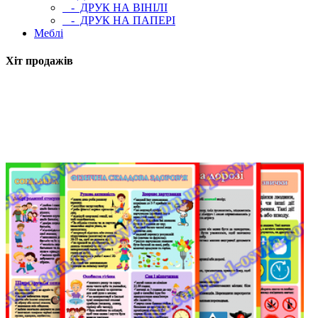
- ДРУК НА ВІНІЛІ
- ДРУК НА ПАПЕРІ
Меблі
Хіт продажів