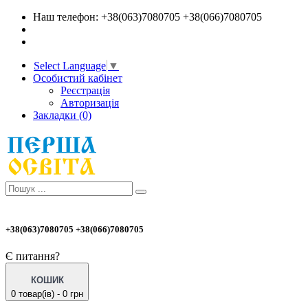
Наш телефон: +38(063)7080705 +38(066)7080705
Select Language
▼
Особистий кабінет
Реєстрація
Авторизація
Закладки (0)
+38(063)7080705 +38(066)7080705
Є питання?
КОШИК
0 товар(ів) - 0 грн