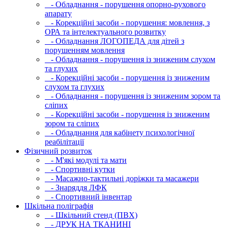
- Обладнання - порушення опорно-рухового
апарату
- Корекційні засоби - порушення: мовлення, з
ОРА та інтелектуального розвитку
- Обладнання ЛОГОПЕДА для дітей з
порушенням мовлення
- Обладнання - порушення із зниженим слухом
та глухих
- Корекційні засоби - порушення із зниженим
слухом та глухих
- Обладнання - порушення із зниженим зором та
сліпих
- Корекційні засоби - порушення із зниженим
зором та сліпих
- Обладнання для кабінету психологічної
реабілітації
Фізичний розвиток
- М'які модулi та мати
- Спортивні кутки
- Масажно-тактильні доріжки та масажери
- Знаряддя ЛФК
- Спортивний інвентар
Шкільна поліграфія
- Шкільний стенд (ПВХ)
- ДРУК НА ТКАНИНІ