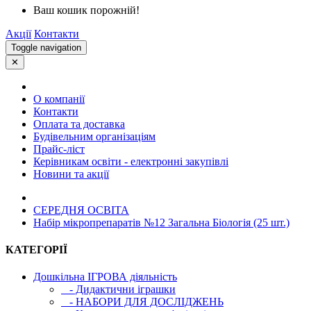
Ваш кошик порожній!
Акції
Контакти
Toggle navigation
✕
О компанії
Контакти
Оплата та доставка
Будівельним організаціям
Прайс-ліст
Керівникам освіти - електронні закупівлі
Новини та акції
СЕРЕДНЯ ОСВIТА
Набір мікропрепаратів №12 Загальна Біологія (25 шт.)
КАТЕГОРІЇ
Дошкільна ІГРОВА діяльність
- Дидактични іграшки
- НАБОРИ ДЛЯ ДОСЛІДЖЕНЬ