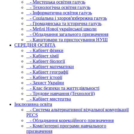
- Мистецька освітня галузь
- Технологічна освітня галузь
- Інфopматична освітня галузь
- Соціальна і здоров'язбережна галузь
- Громадянська та історична галузь
- Меблі Нової української школи
- Обладнання загального призначення
- Канцтовари та пристосування НУШ
СЕРЕДНЯ ОСВIТА
- Кабінет фізики
- Кабінет хімії
- Кабінет біології
- Кабінет математики
- Кабінет географії
- Кабінет історії
- Захист України
- Клас безпеки та життєдіяльності
- Трудове навчання (Технології)
- Кабінет мистецтва
Інклюзивна освіта
- Система альтернативної візуальної комунікації
PECS
- Обладнання корекційного призначення
- Комп'ютерні програми навчального
призначення