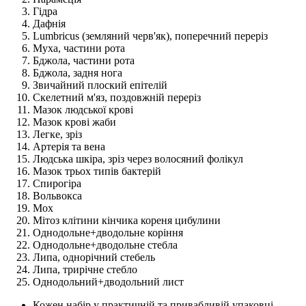
Гідра
Дафнія
Lumbricus (земляний черв'як), поперечний переріз
Муха, частини рота
Бджола, частини рота
Бджола, задня нога
Звичайний плоский епітелій
Скелетний м'яз, поздовжній переріз
Мазок людської крові
Мазок крові жаби
Легке, зріз
Артерія та вена
Людська шкіра, зріз через волосяний фолікул
Мазок трьох типів бактерій
Спирогіра
Вольвокса
Мох
Мітоз клітини кінчика кореня цибулини
Однодольне+дводольне коріння
Однодольне+дводольне стебла
Липа, однорічний стебель
Липа, трирічне стебло
Однодольний+дводольний лист
Кожен набір у практичній та привабливій упаковці