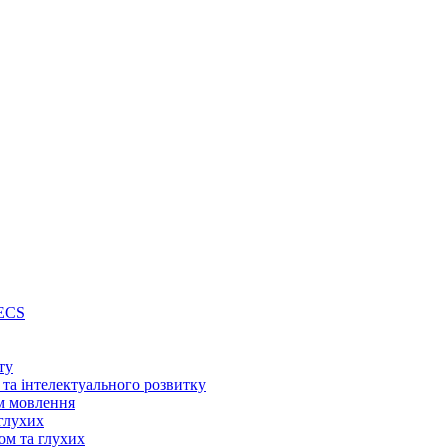
PECS
ту
 та інтелектуального розвитку
м мовлення
глухих
ом та глухих