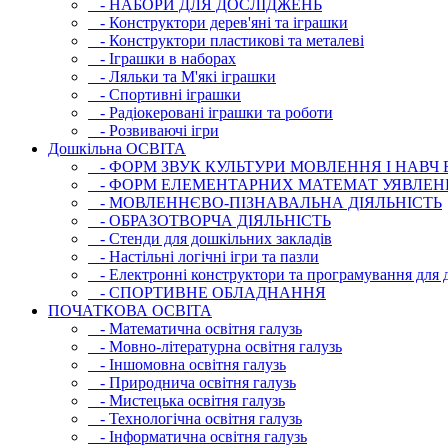
- НАБОРИ ДЛЯ ДОСЛІДЖЕНЬ
- Конструктори дерев'яні та іграшки
- Конструктори пластикові та металеві
- Іграшки в наборах
- Ляльки та М'які іграшки
- Спортивні іграшки
- Радіокеровані іграшки та роботи
- Розвиваючі ігри
Дошкільна ОСВIТА
- ФОРМ ЗВУК КУЛЬТУРИ МОВЛЕННЯ І НАВЧ
- ФОРМ ЕЛЕМЕНТАРНИХ МАТЕМАТ УЯВЛЕН
- МОВЛЕННЄВО-ПІЗНАВАЛЬНА ДІЯЛЬНІСТЬ
- ОБРАЗОТВОРЧА ДІЯЛЬНІСТЬ
- Стенди для дошкільних закладів
- Настільні логічні ігри та пазли
- Електронні конструктори та програмування для д
- СПОРТИВНЕ ОБЛАДНАННЯ
ПОЧАТКОВА ОСВIТА
- Математична освітня галузь
- Мовно-літературна освітня галузь
- Iншомовна освітня галузь
- Природнича освітня галузь
- Мистецька освітня галузь
- Технологічна освітня галузь
- Інфopматична освітня галузь