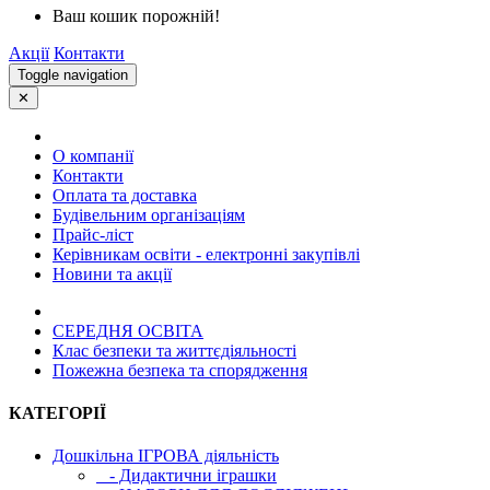
Ваш кошик порожній!
Акції
Контакти
Toggle navigation
✕
О компанії
Контакти
Оплата та доставка
Будівельним організаціям
Прайс-ліст
Керівникам освіти - електронні закупівлі
Новини та акції
СЕРЕДНЯ ОСВIТА
Клас безпеки та життєдіяльності
Пожежна безпека та спорядження
КАТЕГОРІЇ
Дошкільна ІГРОВА діяльність
- Дидактични іграшки