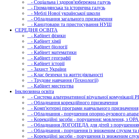
- Соціальна і здоров'язбережна галузь
- Громадянська та історична галузь
- Меблі Нової української школи
- Обладнання загального призначення
- Канцтовари та пристосування НУШ
СЕРЕДНЯ ОСВIТА
- Кабінет фізики
- Кабінет хімії
- Кабінет біології
- Кабінет математики
- Кабінет географії
- Кабінет історії
- Захист України
- Клас безпеки та життєдіяльності
- Трудове навчання (Технології)
- Кабінет мистецтва
Інклюзивна освіта
- Система альтернативної візуальної комунікації 
- Обладнання корекційного призначення
- Комп'ютерні програми навчального призначення
- Обладнання - порушення опорно-рухового апара
- Корекційні засоби - порушення: мовлення, з ОРА
- Обладнання ЛОГОПЕДА для дітей з порушення
- Обладнання - порушення із зниженим слухом та 
- Корекційні засоби - порушення із зниженим слух