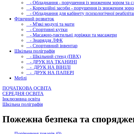
- Обладнання - порушення із зниженим зором та с
- Корекційні засоби - порушення із зниженим зоро
- Обладнання для кабінету психологічної реабілітац
Фізичний розвиток
- М'які модулi та мати
- Спортивні кутки
- Масажно-тактильні доріжки та масажери
- Знаряддя ЛФК
- Спортивний інвентар
Шкільна поліграфія
- Шкільний стенд (ПВХ)
- ДРУК НА ТКАНИНІ
- ДРУК НА ВІНІЛІ
- ДРУК НА ПАПЕРІ
Меблі
ПОЧАТКОВА ОСВIТА
СЕРЕДНЯ ОСВIТА
Інклюзивна освіта
Шкільна поліграфія
Пожежна безпека та спорядже
Порівняння товарів (0)