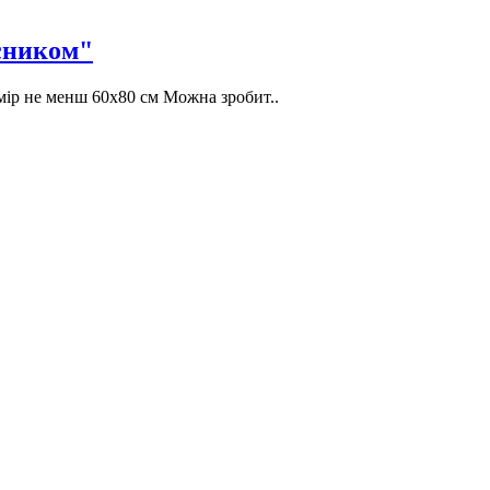
сником"
мір не менш 60х80 см Можна зробит..