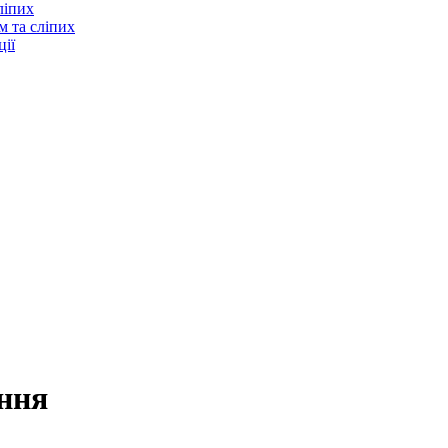
ліпих
м та сліпих
ії
ння