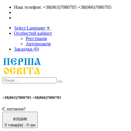
Наш телефон: +38(063)7080705 +38(066)7080705
Select Language
▼
Особистий кабінет
Реєстрація
Авторизація
Закладки (0)
+38(063)7080705 +38(066)7080705
Є питання?
КОШИК
0 товар(ів) - 0 грн