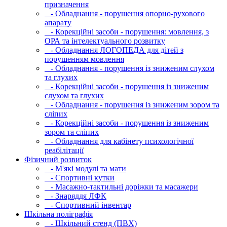
призначення
- Обладнання - порушення опорно-рухового
апарату
- Корекційні засоби - порушення: мовлення, з
ОРА та інтелектуального розвитку
- Обладнання ЛОГОПЕДА для дітей з
порушенням мовлення
- Обладнання - порушення із зниженим слухом
та глухих
- Корекційні засоби - порушення із зниженим
слухом та глухих
- Обладнання - порушення із зниженим зором та
сліпих
- Корекційні засоби - порушення із зниженим
зором та сліпих
- Обладнання для кабінету психологічної
реабілітації
Фізичний розвиток
- М'які модулi та мати
- Спортивні кутки
- Масажно-тактильні доріжки та масажери
- Знаряддя ЛФК
- Спортивний інвентар
Шкільна поліграфія
- Шкільний стенд (ПВХ)