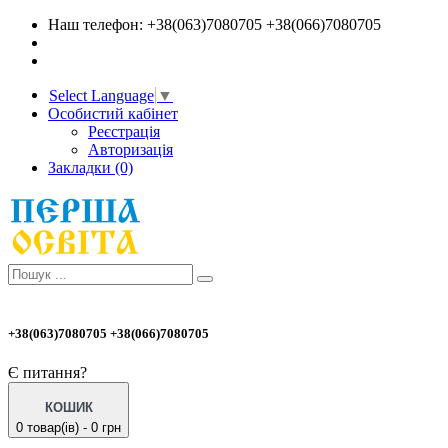
Наш телефон: +38(063)7080705 +38(066)7080705
Select Language
▼
Особистий кабінет
Реєстрація
Авторизація
Закладки (0)
+38(063)7080705 +38(066)7080705
Є питання?
КОШИК
0 товар(ів) - 0 грн