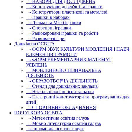
- НАБОРИ ДЛЯ ДОСЛІДЖЕНЬ
- Конструктори дерев'яні та іграшки
- Конструктори пластикові та металеві
- Іграшки в наборах
- Ляльки та М'які іграшки
- Спортивні іграшки
- Радіокеровані іграшки та роботи
- Розвиваючі ігри
Дошкільна ОСВIТА
- ФОРМ ЗВУК КУЛЬТУРИ МОВЛЕННЯ І НАВЧ
ЕЛЕМЕНТІВ ГРАМОТИ
- ФОРМ ЕЛЕМЕНТАРНИХ МАТЕМАТ
УЯВЛЕНЬ
- МОВЛЕННЄВО-ПІЗНАВАЛЬНА
ДІЯЛЬНІСТЬ
- ОБРАЗОТВОРЧА ДІЯЛЬНІСТЬ
- Стенди для дошкільних закладів
- Настільні логічні ігри та пазли
- Електронні конструктори та програмування для
дітей
- СПОРТИВНЕ ОБЛАДНАННЯ
ПОЧАТКОВА ОСВIТА
- Математична освітня галузь
- Мовно-літературна освітня галузь
- Iншомовна освітня галузь