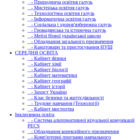
- Природнича освітня галузь
- Мистецька освітня галузь
- Технологічна освітня галузь
- Інфopматична освітня галузь
- Соціальна і здоров'язбережна галузь
- Громадянська та історична галузь
- Меблі Нової української школи
- Обладнання загального призначення
- Канцтовари та пристосування НУШ
СЕРЕДНЯ ОСВIТА
- Кабінет фізики
- Кабінет хімії
- Кабінет біології
- Кабінет математики
- Кабінет географії
- Кабінет історії
- Захист України
- Клас безпеки та життєдіяльності
- Трудове навчання (Технології)
- Кабінет мистецтва
Інклюзивна освіта
- Система альтернативної візуальної комунікації
PECS
- Обладнання корекційного призначення
- Комп'ютерні програми навчального