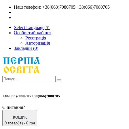
Наш телефон: +38(063)7080705 +38(066)7080705
Select Language
▼
Особистий кабінет
Реєстрація
Авторизація
Закладки (0)
+38(063)7080705 +38(066)7080705
Є питання?
КОШИК
0 товар(ів) - 0 грн