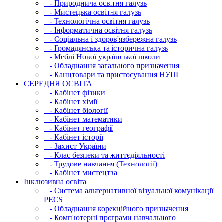
- Природнича освітня галузь
- Мистецька освітня галузь
- Технологічна освітня галузь
- Інфopматична освітня галузь
- Соціальна і здоров'язбережна галузь
- Громадянська та історична галузь
- Меблі Нової української школи
- Обладнання загального призначення
- Канцтовари та пристосування НУШ
СЕРЕДНЯ ОСВIТА
- Кабінет фізики
- Кабінет хімії
- Кабінет біології
- Кабінет математики
- Кабінет географії
- Кабінет історії
- Захист України
- Клас безпеки та життєдіяльності
- Трудове навчання (Технології)
- Кабінет мистецтва
Інклюзивна освіта
- Система альтернативної візуальної комунікації
PECS
- Обладнання корекційного призначення
- Комп'ютерні програми навчального