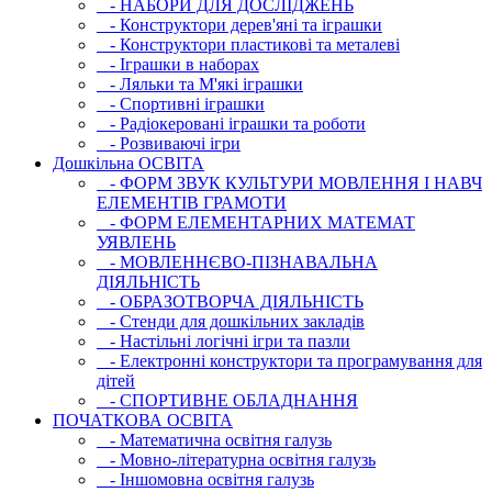
- НАБОРИ ДЛЯ ДОСЛІДЖЕНЬ
- Конструктори дерев'яні та іграшки
- Конструктори пластикові та металеві
- Іграшки в наборах
- Ляльки та М'які іграшки
- Спортивні іграшки
- Радіокеровані іграшки та роботи
- Розвиваючі ігри
Дошкільна ОСВIТА
- ФОРМ ЗВУК КУЛЬТУРИ МОВЛЕННЯ І НАВЧ
ЕЛЕМЕНТІВ ГРАМОТИ
- ФОРМ ЕЛЕМЕНТАРНИХ МАТЕМАТ
УЯВЛЕНЬ
- МОВЛЕННЄВО-ПІЗНАВАЛЬНА
ДІЯЛЬНІСТЬ
- ОБРАЗОТВОРЧА ДІЯЛЬНІСТЬ
- Стенди для дошкільних закладів
- Настільні логічні ігри та пазли
- Електронні конструктори та програмування для
дітей
- СПОРТИВНЕ ОБЛАДНАННЯ
ПОЧАТКОВА ОСВIТА
- Математична освітня галузь
- Мовно-літературна освітня галузь
- Iншомовна освітня галузь