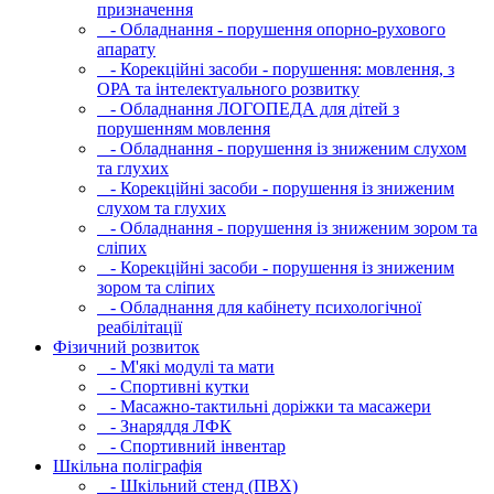
призначення
- Обладнання - порушення опорно-рухового
апарату
- Корекційні засоби - порушення: мовлення, з
ОРА та інтелектуального розвитку
- Обладнання ЛОГОПЕДА для дітей з
порушенням мовлення
- Обладнання - порушення із зниженим слухом
та глухих
- Корекційні засоби - порушення із зниженим
слухом та глухих
- Обладнання - порушення із зниженим зором та
сліпих
- Корекційні засоби - порушення із зниженим
зором та сліпих
- Обладнання для кабінету психологічної
реабілітації
Фізичний розвиток
- М'які модулi та мати
- Спортивні кутки
- Масажно-тактильні доріжки та масажери
- Знаряддя ЛФК
- Спортивний інвентар
Шкільна поліграфія
- Шкільний стенд (ПВХ)