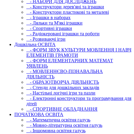
- НАБОРИ ДЛЯ ДОСЛІДЖЕНЬ
- Конструктори дерев'яні та іграшки
- Конструктори пластикові та металеві
- Іграшки в наборах
- Ляльки та М'які іграшки
- Спортивні іграшки
- Радіокеровані іграшки та роботи
- Розвиваючі ігри
Дошкільна ОСВIТА
- ФОРМ ЗВУК КУЛЬТУРИ МОВЛЕННЯ І НАВЧ
ЕЛЕМЕНТІВ ГРАМОТИ
- ФОРМ ЕЛЕМЕНТАРНИХ МАТЕМАТ
УЯВЛЕНЬ
- МОВЛЕННЄВО-ПІЗНАВАЛЬНА
ДІЯЛЬНІСТЬ
- ОБРАЗОТВОРЧА ДІЯЛЬНІСТЬ
- Стенди для дошкільних закладів
- Настільні логічні ігри та пазли
- Електронні конструктори та програмування для
дітей
- СПОРТИВНЕ ОБЛАДНАННЯ
ПОЧАТКОВА ОСВIТА
- Математична освітня галузь
- Мовно-літературна освітня галузь
- Iншомовна освітня галузь