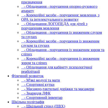
призначення
- Обладнання - порушення опорно-рухового
апарату
- Корекційні засоби - порушення: мовлення, з
ОРА та інтелектуального розвитку
- Обладнання ЛОГОПЕДА для дітей з
порушенням мовлення
- Обладнання - порушення із зниженим слухом
та глухих
- Корекційні засоби - порушення із зниженим
слухом та глухих
- Обладнання - порушення із зниженим зором та
сліпих
- Корекційні засоби - порушення із зниженим
зором та сліпих
- Обладнання для кабінету психологічної
реабілітації
Фізичний розвиток
- М'які модулi та мати
- Спортивні кутки
- Масажно-тактильні доріжки та масажери
- Знаряддя ЛФК
- Спортивний інвентар
Шкільна поліграфія
- Шкільний стенд (ПВХ)