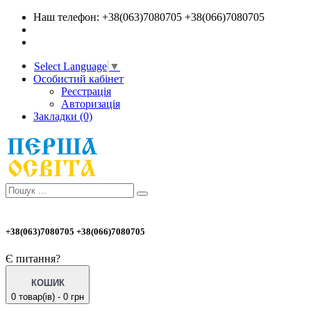
Наш телефон: +38(063)7080705 +38(066)7080705
Select Language
▼
Особистий кабінет
Реєстрація
Авторизація
Закладки (0)
+38(063)7080705 +38(066)7080705
Є питання?
КОШИК
0 товар(ів) - 0 грн