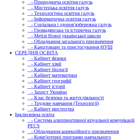
- Природнича освітня галузь
- Мистецька освітня галузь
- Технологічна освітня галузь
- Інфopматична освітня галузь
- Соціальна і здоров'язбережна галузь
- Громадянська та історична галузь
- Меблі Нової української школи
- Обладнання загального призначення
- Канцтовари та пристосування НУШ
СЕРЕДНЯ ОСВIТА
- Кабінет фізики
- Кабінет хімії
- Кабінет біології
- Кабінет математики
- Кабінет географії
- Кабінет історії
- Захист України
- Клас безпеки та життєдіяльності
- Трудове навчання (Технології)
- Кабінет мистецтва
Інклюзивна освіта
- Система альтернативної візуальної комунікації
PECS
- Обладнання корекційного призначення
- Комп'ютерні програми навчального