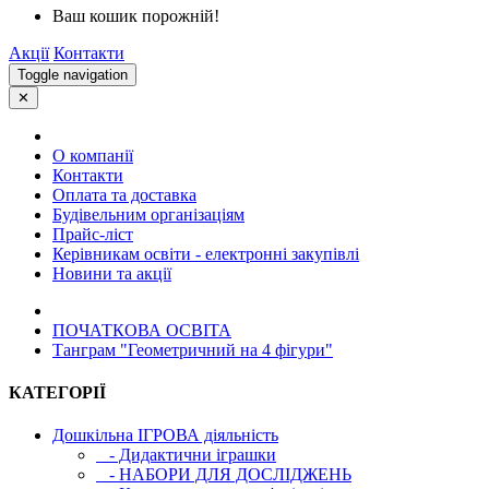
Ваш кошик порожній!
Акції
Контакти
Toggle navigation
✕
О компанії
Контакти
Оплата та доставка
Будівельним організаціям
Прайс-ліст
Керівникам освіти - електронні закупівлі
Новини та акції
ПОЧАТКОВА ОСВIТА
Танграм "Геометричний на 4 фігури"
КАТЕГОРІЇ
Дошкільна ІГРОВА діяльність
- Дидактични іграшки
- НАБОРИ ДЛЯ ДОСЛІДЖЕНЬ