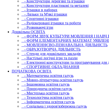
- Конструктори дерев'яні та іграшки
- Конструктори пластикові та металеві
- Іграшки в наборах
- Ляльки та М'які іграшки
- Спортивні іграшки
- Радіокеровані іграшки та роботи
- Розвиваючі ігри
Дошкільна ОСВIТА
- ФОРМ ЗВУК КУЛЬТУРИ МОВЛЕННЯ І НАВЧ
- ФОРМ ЕЛЕМЕНТАРНИХ МАТЕМАТ УЯВЛЕН
- МОВЛЕННЄВО-ПІЗНАВАЛЬНА ДІЯЛЬНІСТЬ
- ОБРАЗОТВОРЧА ДІЯЛЬНІСТЬ
- Стенди для дошкільних закладів
- Настільні логічні ігри та пазли
- Електронні конструктори та програмування для д
- СПОРТИВНЕ ОБЛАДНАННЯ
ПОЧАТКОВА ОСВIТА
- Математична освітня галузь
- Мовно-літературна освітня галузь
- Iншомовна освітня галузь
- Природнича освітня галузь
- Мистецька освітня галузь
- Технологічна освітня галузь
- Інфopматична освітня галузь
- Соціальна і здоров'язбережна галузь