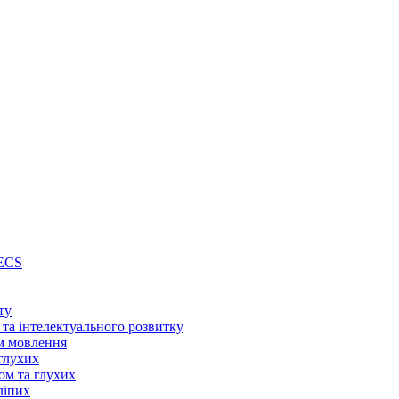
PECS
ту
 та інтелектуального розвитку
м мовлення
глухих
ом та глухих
ліпих