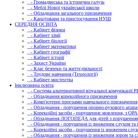
- Громадянська та історична галузь
- Меблі Нової української школи
- Обладнання загального призначення
- Канцтовари та пристосування НУШ
СЕРЕДНЯ ОСВIТА
- Кабінет фізики
- Кабінет хімії
- Кабінет біології
- Кабінет математики
- Кабінет географії
- Кабінет історії
- Захист України
- Клас безпеки та життєдіяльності
- Трудове навчання (Технології)
- Кабінет мистецтва
Інклюзивна освіта
- Система альтернативної візуальної комунікації 
- Обладнання корекційного призначення
- Комп'ютерні програми навчального призначення
- Обладнання - порушення опорно-рухового апара
- Корекційні засоби - порушення: мовлення, з ОРА
- Обладнання ЛОГОПЕДА для дітей з порушення
- Обладнання - порушення із зниженим слухом та 
- Корекційні засоби - порушення із зниженим слух
- Обладнання - порушення із зниженим зором та с