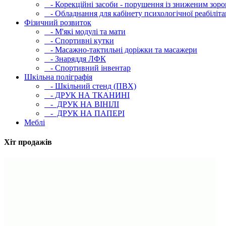
- Корекційні засоби - порушення із зниженим зоро
- Обладнання для кабінету психологічної реабілітац
Фізичний розвиток
- М'які модулi та мати
- Спортивні кутки
- Масажно-тактильні доріжки та масажери
- Знаряддя ЛФК
- Спортивний інвентар
Шкільна поліграфія
- Шкільний стенд (ПВХ)
- ДРУК НА ТКАНИНІ
- ДРУК НА ВІНІЛІ
- ДРУК НА ПАПЕРІ
Меблі
Хіт продажів