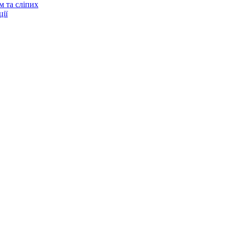
м та сліпих
ії