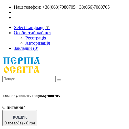
Наш телефон: +38(063)7080705 +38(066)7080705
Select Language
▼
Особистий кабінет
Реєстрація
Авторизація
Закладки (0)
+38(063)7080705 +38(066)7080705
Є питання?
КОШИК
0 товар(ів) - 0 грн