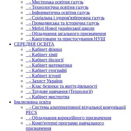
- Мистецька освітня галузь
- Технологічна освітня галузь
- Інфopматична освітня галузь
- Соціальна і здоров'язбережна галузь
- Громадянська та історична галузь
- Меблі Нової української школи
- Обладнання загального призначення
- Канцтовари та пристосування НУШ
СЕРЕДНЯ ОСВIТА
- Кабінет фізики
- Кабінет хімії
- Кабінет біології
- Кабінет математики
- Кабінет географії
- Кабінет історії
- Захист України
- Клас безпеки та життєдіяльності
- Трудове навчання (Технології)
- Кабінет мистецтва
Інклюзивна освіта
- Система альтернативної візуальної комунікації
PECS
- Обладнання корекційного призначення
- Комп'ютерні програми навчального
призначення