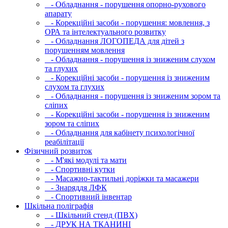
- Обладнання - порушення опорно-рухового
апарату
- Корекційні засоби - порушення: мовлення, з
ОРА та інтелектуального розвитку
- Обладнання ЛОГОПЕДА для дітей з
порушенням мовлення
- Обладнання - порушення із зниженим слухом
та глухих
- Корекційні засоби - порушення із зниженим
слухом та глухих
- Обладнання - порушення із зниженим зором та
сліпих
- Корекційні засоби - порушення із зниженим
зором та сліпих
- Обладнання для кабінету психологічної
реабілітації
Фізичний розвиток
- М'які модулi та мати
- Спортивні кутки
- Масажно-тактильні доріжки та масажери
- Знаряддя ЛФК
- Спортивний інвентар
Шкільна поліграфія
- Шкільний стенд (ПВХ)
- ДРУК НА ТКАНИНІ