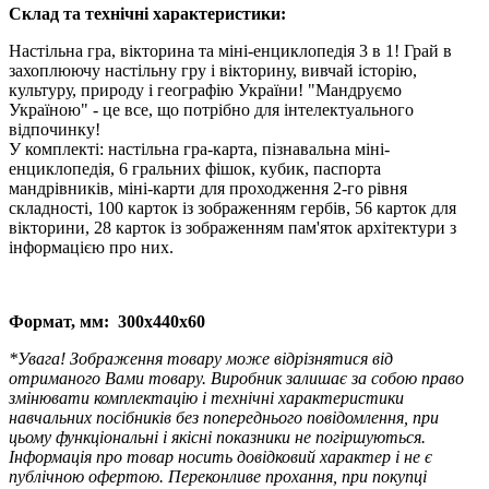
Склад та технічні характеристики:
Настільна гра, вікторина та міні-енциклопедія 3 в 1! Грай в
захоплюючу настільну гру і вікторину, вивчай історію,
культуру, природу і географію України! "Мандруємо
Україною" - це все, що потрібно для інтелектуального
відпочинку!
У комплекті: настільна гра-карта, пізнавальна міні-
енциклопедія, 6 гральних фішок, кубик, паспорта
мандрівників, міні-карти для проходження 2-го рівня
складності, 100 карток із зображенням гербів, 56 карток для
вікторини, 28 карток із зображенням пам'яток архітектури з
інформацією про них.
Формат, мм: 300x440x60
*Увага! Зображення товару може відрізнятися від
отриманого Вами товару. Виробник залишає за собою право
змінювати комплектацію і технічні характеристики
навчальних посібників без попереднього повідомлення, при
цьому функціональні і якісні показники не погіршуються.
Інформація про товар носить довідковий характер і не є
публічною офертою.
Переконливе прохання, при покупці