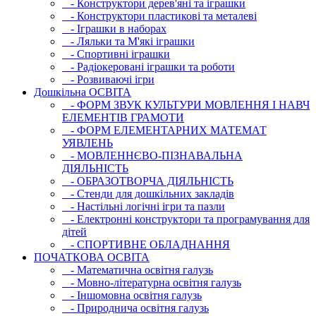
- Конструктори дерев'яні та іграшки
- Конструктори пластикові та металеві
- Іграшки в наборах
- Ляльки та М'які іграшки
- Спортивні іграшки
- Радіокеровані іграшки та роботи
- Розвиваючі ігри
Дошкільна ОСВIТА
- ФОРМ ЗВУК КУЛЬТУРИ МОВЛЕННЯ І НАВЧ
ЕЛЕМЕНТІВ ГРАМОТИ
- ФОРМ ЕЛЕМЕНТАРНИХ МАТЕМАТ
УЯВЛЕНЬ
- МОВЛЕННЄВО-ПІЗНАВАЛЬНА
ДІЯЛЬНІСТЬ
- ОБРАЗОТВОРЧА ДІЯЛЬНІСТЬ
- Стенди для дошкільних закладів
- Настільні логічні ігри та пазли
- Електронні конструктори та програмування для
дітей
- СПОРТИВНЕ ОБЛАДНАННЯ
ПОЧАТКОВА ОСВIТА
- Математична освітня галузь
- Мовно-літературна освітня галузь
- Iншомовна освітня галузь
- Природнича освітня галузь