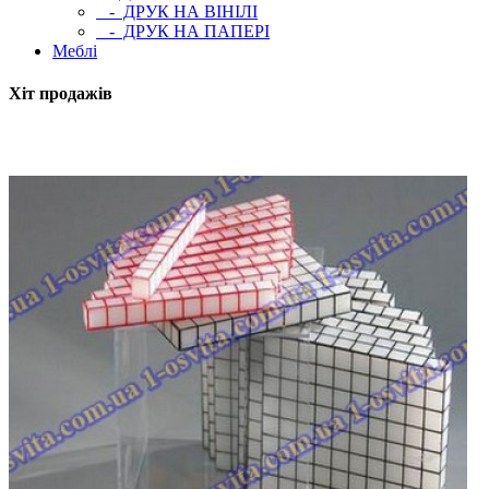
- ДРУК НА ВІНІЛІ
- ДРУК НА ПАПЕРІ
Меблі
Хіт продажів