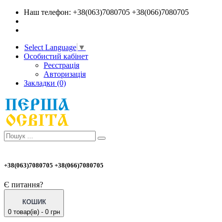
Наш телефон: +38(063)7080705 +38(066)7080705
Select Language
▼
Особистий кабінет
Реєстрація
Авторизація
Закладки (0)
+38(063)7080705 +38(066)7080705
Є питання?
КОШИК
0 товар(ів) - 0 грн