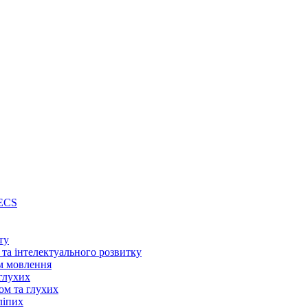
PECS
ту
 та інтелектуального розвитку
м мовлення
глухих
ом та глухих
ліпих