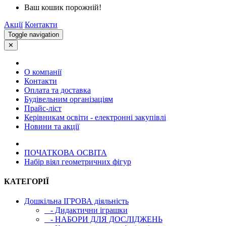
Ваш кошик порожній!
Акції
Контакти
Toggle navigation
✕
О компанії
Контакти
Оплата та доставка
Будівельним організаціям
Прайс-ліст
Керівникам освіти - електронні закупівлі
Новини та акції
ПОЧАТКОВА ОСВIТА
Набір віял геометричних фігур
КАТЕГОРІЇ
Дошкільна ІГРОВА діяльність
- Дидактични іграшки
- НАБОРИ ДЛЯ ДОСЛІДЖЕНЬ