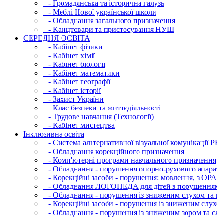
- Громадянська та історична галузь
- Меблі Нової української школи
- Обладнання загального призначення
- Канцтовари та пристосування НУШ
СЕРЕДНЯ ОСВIТА
- Кабінет фізики
- Кабінет хімії
- Кабінет біології
- Кабінет математики
- Кабінет географії
- Кабінет історії
- Захист України
- Клас безпеки та життєдіяльності
- Трудове навчання (Технології)
- Кабінет мистецтва
Інклюзивна освіта
- Система альтернативної візуальної комунікації 
- Обладнання корекційного призначення
- Комп'ютерні програми навчального призначення
- Обладнання - порушення опорно-рухового апара
- Корекційні засоби - порушення: мовлення, з ОРА
- Обладнання ЛОГОПЕДА для дітей з порушення
- Обладнання - порушення із зниженим слухом та 
- Корекційні засоби - порушення із зниженим слух
- Обладнання - порушення із зниженим зором та с