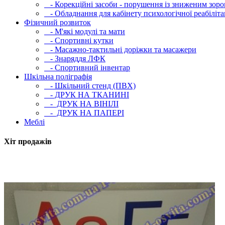
- Корекційні засоби - порушення із зниженим зоро
- Обладнання для кабінету психологічної реабілітац
Фізичний розвиток
- М'які модулi та мати
- Спортивні кутки
- Масажно-тактильні доріжки та масажери
- Знаряддя ЛФК
- Спортивний інвентар
Шкільна поліграфія
- Шкільний стенд (ПВХ)
- ДРУК НА ТКАНИНІ
- ДРУК НА ВІНІЛІ
- ДРУК НА ПАПЕРІ
Меблі
Хіт продажів