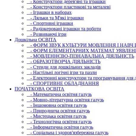
- Конструктори дерев'яні та іграшки
- Конструктори пластикові та металеві
- Іграшки в наборах
- Ляльки та М'які іграшки
- Спортивні іграшки
- Радіокеровані іграшки та роботи
- Розвиваючі ігри
Дошкільна ОСВIТА
- ФОРМ ЗВУК КУЛЬТУРИ МОВЛЕННЯ І НАВЧ
- ФОРМ ЕЛЕМЕНТАРНИХ МАТЕМАТ УЯВЛЕН
- МОВЛЕННЄВО-ПІЗНАВАЛЬНА ДІЯЛЬНІСТЬ
- ОБРАЗОТВОРЧА ДІЯЛЬНІСТЬ
- Стенди для дошкільних закладів
- Настільні логічні ігри та пазли
- Електронні конструктори та програмування для д
- СПОРТИВНЕ ОБЛАДНАННЯ
ПОЧАТКОВА ОСВIТА
- Математична освітня галузь
- Мовно-літературна освітня галузь
- Iншомовна освітня галузь
- Природнича освітня галузь
- Мистецька освітня галузь
- Технологічна освітня галузь
- Інфopматична освітня галузь
- Соціальна і здоров'язбережна галузь