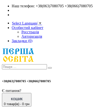
Наш телефон: +38(063)7080705 +38(066)7080705
Select Language
▼
Особистий кабінет
Реєстрація
Авторизація
Закладки (0)
+38(063)7080705 +38(066)7080705
Є питання?
КОШИК
0 товар(ів) - 0 грн