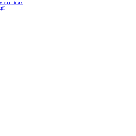
м та сліпих
ії